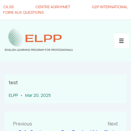
CILSS
CENTRE AGRHYMET
G2P INTERNATIONAL
FOIRE AUX QUESTIONS
test
ELPP
Mar 20, 2025
Previous
Next