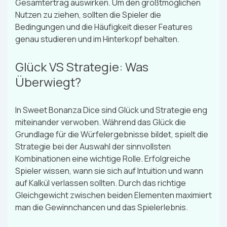
Gesamtertrag auswirken. Um den größtmöglichen
Nutzen zu ziehen, sollten die Spieler die
Bedingungen und die Häufigkeit dieser Features
genau studieren und im Hinterkopf behalten.
Glück VS Strategie: Was
Überwiegt?
In Sweet Bonanza Dice sind Glück und Strategie eng
miteinander verwoben. Während das Glück die
Grundlage für die Würfelergebnisse bildet, spielt die
Strategie bei der Auswahl der sinnvollsten
Kombinationen eine wichtige Rolle. Erfolgreiche
Spieler wissen, wann sie sich auf Intuition und wann
auf Kalkül verlassen sollten. Durch das richtige
Gleichgewicht zwischen beiden Elementen maximiert
man die Gewinnchancen und das Spielerlebnis.