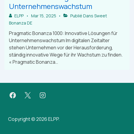
Unternehmenswachstum
ELPP
Mar 15, 2025
Publié Dans
Sweet
Bonanza DE
Pragmatic Bonanza 1000: Innovative Lösungen für
Unternehmenswachstum Im digitalen Zeitalter
stehen Unternehmen vor der Herausforderung,
ständig innovative Wege für ihr Wachstum zu finden.
« Pragmatic Bonanza…
Copyright © 2026 ELPP.