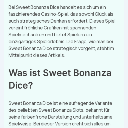
Bei Sweet Bonanza Dice handelt es sich um ein
faszinierendes Casino-Spiel, das sowohl Glück als
auch strategisches Denken erfordert. Dieses Spiel
vereint fröhliche Grafiken mit spannenden
Spielmechaniken und bietet Spielern ein
einzigartiges Spielerlebnis. Die Frage, wie man bei
Sweet Bonanza Dice strategisch vorgeht, steht im
Mittelpunkt dieses Artikels.
Was ist Sweet Bonanza
Dice?
Sweet Bonanza Dice ist eine aufregende Variante
des beliebten Sweet Bonanza Slots, bekannt für
seine farbenfrohe Darstellung und unterhaltsame
Spielweise. Bei dieser Version dreht sich alles um