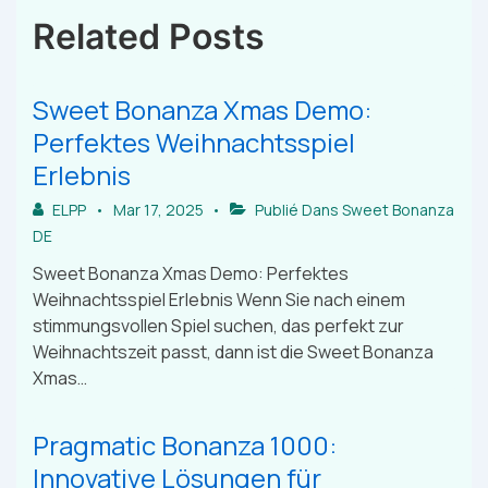
Related Posts
Sweet Bonanza Xmas Demo:
Perfektes Weihnachtsspiel
Erlebnis
ELPP
Mar 17, 2025
Publié Dans
Sweet Bonanza
DE
Sweet Bonanza Xmas Demo: Perfektes
Weihnachtsspiel Erlebnis Wenn Sie nach einem
stimmungsvollen Spiel suchen, das perfekt zur
Weihnachtszeit passt, dann ist die Sweet Bonanza
Xmas…
Pragmatic Bonanza 1000:
Innovative Lösungen für