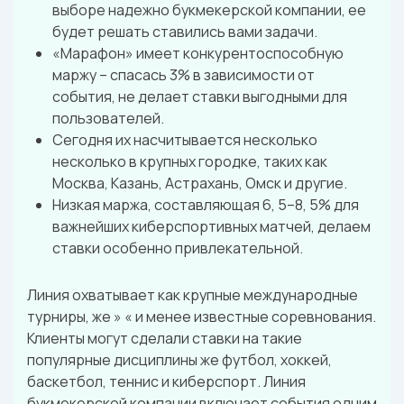
выборе надежно букмекерской компании, ее
будет решать ставились вами задачи.
«Марафон» имеет конкурентоспособную
маржу – спасась 3% в зависимости от
события, не делает ставки выгодными для
пользователей.
Сегодня их насчитывается несколько
несколько в крупных городке, таких как
Москва, Казань, Астрахань, Омск и другие.
Низкая маржа, составляющая 6, 5–8, 5% для
важнейших киберспортивных матчей, делаем
ставки особенно привлекательной.
Линия охватывает как крупные международные
турниры, же » « и менее известные соревнования.
Клиенты могут сделали ставки на такие
популярные дисциплины же футбол, хоккей,
баскетбол, теннис и киберспорт. Линия
букмекерской компании включает события одним