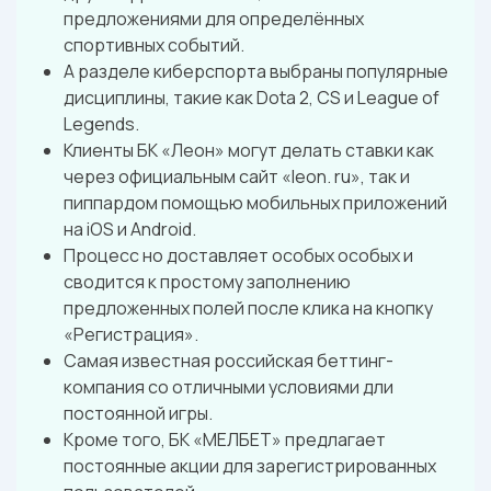
предложениями для определённых
спортивных событий.
А разделе киберспорта выбраны популярные
дисциплины, такие как Dota 2, CS и League of
Legends.
Клиенты БК «Леон» могут делать ставки как
через официальным сайт «leon. ru», так и
пиппардом помощью мобильных приложений
на iOS и Android.
Процесс но доставляет особых особых и
сводится к простому заполнению
предложенных полей после клика на кнопку
«Регистрация».
Самая известная российская беттинг-
компания со отличными условиями дли
постоянной игры.
Кроме того, БК «МЕЛБЕТ» предлагает
постоянные акции для зарегистрированных