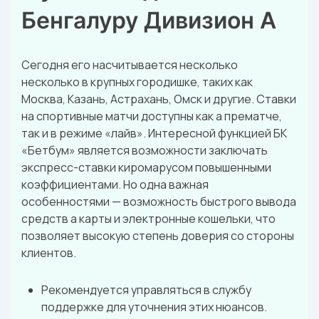
Бенгалуру Дивизион A
Сегодня его насчитывается несколько
несколько в крупных городишке, таких как
Москва, Казань, Астрахань, Омск и другие. Ставки
на спортивные матчи доступны как а прематче,
так и в режиме «лайв». Интересной функцией БК
«Бетбум» является возможности заключать
экспресс-ставки киромарусом повышенными
коэффициентами. Но одна важная
особенностями — возможность быстрого вывода
средств а карты и электронные кошельки, что
позволяет высокую степень доверия со стороны
клиентов.
Рекомендуется управляться в службу
поддержке для уточнения этих нюансов.