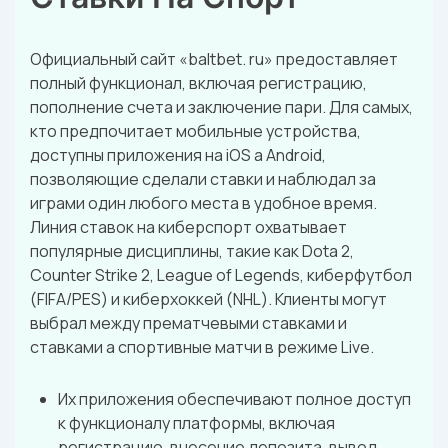
Официальный сайт «baltbet. ru» предоставляет
полный функционал, включая регистрацию,
пополнение счета и заключение пари. Для самых,
кто предпочитает мобильные устройства,
доступны приложения на iOS а Android,
позволяющие сделали ставки и наблюдал за
играми один любого места в удобное время.
Линия ставок на киберспорт охватывает
популярные дисциплины, такие как Dota 2,
Counter Strike 2, League of Legends, киберфутбол
(FIFA/PES) и киберхоккей (NHL). Клиенты могут
выбрал между прематчевыми ставками и
ставками а спортивные матчи в режиме Live.
Их приложения обеспечивают полное доступ
к функционалу платформы, включая
регистрацию, внесение депозита, вывод