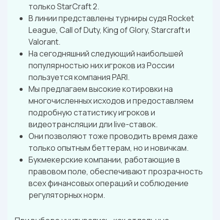
только StarCraft 2.
В линии представлены турниры судя Rocket
League, Call of Duty, King of Glory, Starcraft и
Valorant.
На сегодняшний следующий наибольшей
популярностью них игроков из России
пользуется компания PARI.
Мы предлагаем высокие котировки на
многочисленных исходов и предоставляем
подробную статистику игроков и
видеотрансляции дли live-ставок.
Они позволяют тоже проводить время даже
только опытным беттерам, но и новичкам.
Букмекерские компании, работающие в
правовом поле, обеспечивают прозрачность
всех финансовых операций и соблюдение
регуляторных норм.