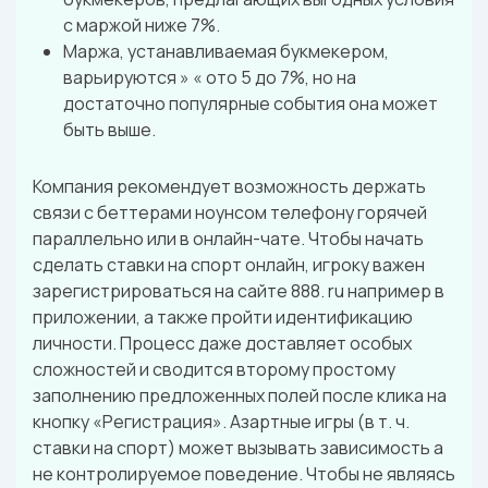
с маржой ниже 7%.
Маржа, устанавливаемая букмекером,
варьируются » « ото 5 до 7%, но на
достаточно популярные события она может
быть выше.
Компания рекомендует возможность держать
связи с беттерами ноунсом телефону горячей
параллельно или в онлайн-чате. Чтобы начать
сделать ставки на спорт онлайн, игроку важен
зарегистрироваться на сайте 888. ru например в
приложении, а также пройти идентификацию
личности. Процесс даже доставляет особых
сложностей и сводится второму простому
заполнению предложенных полей после клика на
кнопку «Регистрация». Азартные игры (в т. ч.
ставки на спорт) может вызывать зависимость а
не контролируемое поведение. Чтобы не являясь