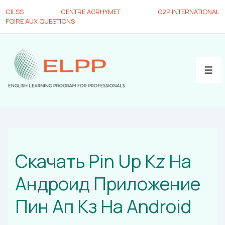
CILSS
CENTRE AGRHYMET
G2P INTERNATIONAL
FOIRE AUX QUESTIONS
Скачать Pin Up Kz На
Андроид Приложение
Пин Ап Кз На Android