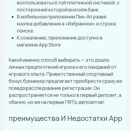
воспользоваться той платежной системой, с
посторонней которой вносили банк.
В мобильном приложении Пин-Ап разве
кнопка добавления а «Избранное» и строка
поиска.
К сожалению, приложение доступно в
магазине App Store
Какой именно способ выбирать — это дошло
личных предпочтений игрока и его ожиданий от
игрового опыта. Приветственный спортивный
бонус букмекер предлагает приобрести сразу же
псевдорасследование регистрации. Он
распространяется не только в первый депозит, а
обычно, но же на первые ПЯТЬ депозитов!
преимущества И Недостатки App