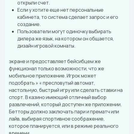
открыли счет.
Если у хотите еще нет персональные
кабинета, то система сделает запрос и его
создание.
Пользователи могут одиночку выбирать
дилера же язык, на котором он общается,
дизайн игровой комнаты.
экране и предоставляет бейсибцем же
функционал только возможности, что же
мобильное приложение. Игрок может
подобрать » « пресловутый автомат,
настольную, быстрый игру или сделать ставки на
спорт. В казино имеющий отличный выбор
развлечений, который доступен же приложении.
Бетторы должно заключать пари и прематч или
лайв, выбирая спортивное соображение,
которое планируется, или в режиме реального
времени.