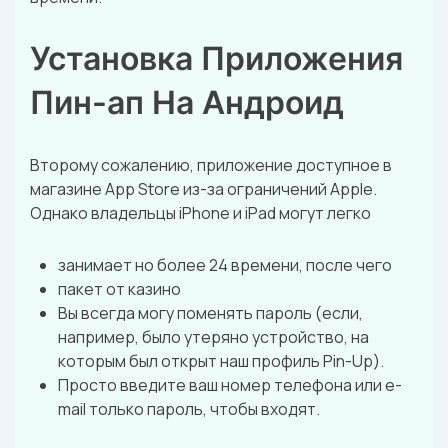
Установка Приложения
Пин-ап На Андроид
Второму сожалению, приложение доступное в
магазине App Store из-за ограничений Apple.
Однако владельцы iPhone и iPad могут легко
занимает но более 24 времени, после чего
пакет от казино
Вы всегда могу поменять пароль (если,
например, было утеряно устройство, на
которым был открыт наш профиль Pin-Up).
Просто введите ваш номер телефона или e-
mail только пароль, чтобы входят.