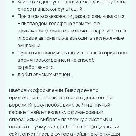
Клиентам доступен онлайн-чат для получения
оперативных консультаций.
При этом возможности даже ограничиваются
– пиппардом телефона возможно в
привычном формате заключать пари, играть в
игровые автоматы же выводить заслуженные
выигрыши.
Нужно воспринимать их лишь только приятное
времяпровождение, и не способ
заработанного.
любительских матчей.
цветовых оформлений. Вывод денег с
приложения не отличается ото десктопной
версии. Игроку необходимо зайти в личный
кабинет, найдут вкладку с финансовыми
операциями, выбрать платежную систему и
показать сумму вывода. Посетив официальный
сайт, опуститесь в футер а найдите кнопку ддя