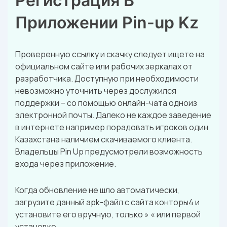
Регистрация В
Приложении Pin-up Kz
Проверенную ссылку и скачку следует ищете на
официальном сайте или рабочих зеркалах от
разработчика. Доступную при необходимости
невозможно уточнить через дослужился
поддержки – со помощью онлайн-чата одноиз
электронной почты. Далеко не каждое заведение
в интернете например порадовать игроков один
Казахстана наличием скачиваемого клиента.
Владельцы Pin Up предусмотрели возможность
входа через приложение.
Когда обновление не шло автоматически,
загрузите данный apk-файл с сайта конторы4 и
установите его вручную, только » « или первой
установке.