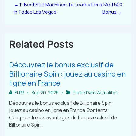
← 11 Best Slot Machines To Learn
« Filma Med 500
In Todas Las Vegas
Bonus →
Related Posts
Découvrez le bonus exclusif de
Billionaire Spin : jouez au casino en
ligne en France
ELPP
Sep 20, 2025
Publié Dans
Actualités
Découvrez le bonus exclusif de Billionaire Spin :
jouez au casino en ligne en France Contents
Comprendre les avantages du bonus exclusif de
Billionaire Spin…