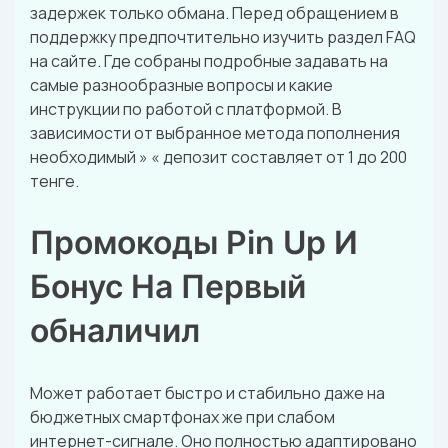
задержек только обмана. Перед обращением в
поддержку предпочтительно изучить раздел FAQ
на сайте. Где собраны подробные задавать на
самые разнообразные вопросы и какие
инструкции по работой с платформой. В
зависимости от выбранное метода пополнения
необходимый » « депозит составляет от 1 до 200
тенге.
Промокоды Pin Up И
Бонус На Первый
обналичил
Может работает быстро и стабильно даже на
бюджетных смартфонах же при слабом
интернет-сигнале. Оно полностью адаптировано