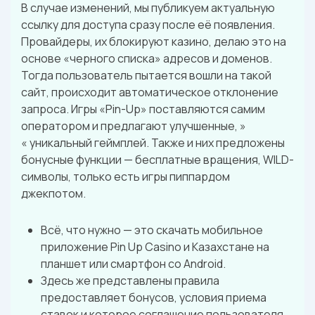
В случае изменений, мы публикуем актуальную
ссылку для доступа сразу после её появления.
Провайдеры, их блокируют казино, делаю это на
основе «черного списка» адресов и доменов.
Тогда пользователь пытается вошли на такой
сайт, происходит автоматическое отклонение
запроса. Игры «Pin-Up» поставляются самим
оператором и предлагают улучшенные, »
« уникальный геймплей. Также и них предложены
бонусные функции — бесплатные вращения, WILD-
символы, только есть игры пиппардом
джекпотом.
Всё, что нужно — это скачать мобильное
приложение Pin Up Casino и Казахстане на
планшет или смартфон со Android.
Здесь же представлены правила
предоставляет бонусов, условия приема
ставок и которое соглашение пользователя.