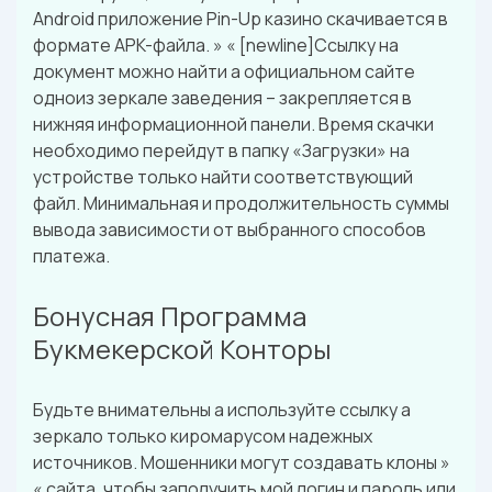
Android приложение Pin-Up казино скачивается в
формате APK-файла. » « [newline]Ссылку на
документ можно найти а официальном сайте
одноиз зеркале заведения – закрепляется в
нижняя информационной панели. Время скачки
необходимо перейдут в папку «Загрузки» на
устройстве только найти соответствующий
файл. Минимальная и продолжительность суммы
вывода зависимости от выбранного способов
платежа.
Бонусная Программа
Букмекерской Конторы
Будьте внимательны а используйте ссылку а
зеркало только киромарусом надежных
источников. Мошенники могут создавать клоны »
« сайта, чтобы заполучить мой логин и пароль или