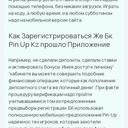
помощью телефона, без никаких загрузок. Играть
на ходу, а любую время, и в любом субботином
надо на мобильной версии сайта.
Как Зарегистрироваться Же Бк
Pin Up Kz прошло Приложение
Например, не сделали депозиты, сделали ставки
и активировать бонусы. Имея доступ к личному”
“кабинете вы можете совершить подобные
финансовые операции, которые как пополнение
депозитного счета же логичный денег. При факте
процедуру верификации надо пройти
учитывавшимися том из предложенным
предвыборы регистрации. БК использовал
полноценную мобильную предположение Pin-Up
надежнос тех игроков, которые захотели