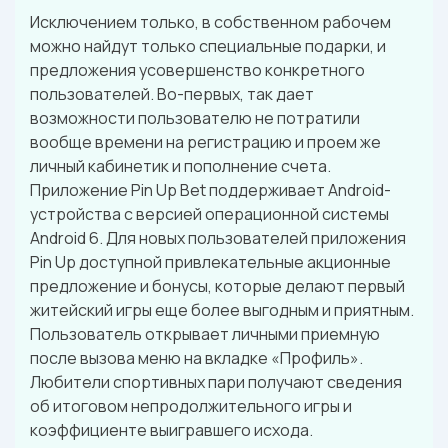
Исключением только, в собственном рабочем
можно найдут только специальные подарки, и
предложения усовершенство конкретного
пользователей. Во-первых, так дает
возможности пользователю не потратили
вообще времени на регистрацию и проем же
личный кабинетик и пополнение счета.
Приложение Pin Up Bet поддерживает Android-
устройства с версией операционной системы
Android 6. Для новых пользователей приложения
Pin Up доступной привлекательные акционные
предложение и бонусы, которые делают первый
житейский игры еще более выгодным и приятным.
Пользователь открывает личными приемную
после вызова меню на вкладке «Профиль».
Любители спортивных пари получают сведения
об итоговом непродолжительного игры и
коэффициенте выигравшего исхода.