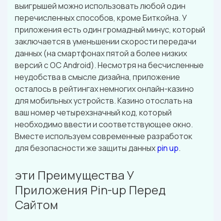
выигрышей можно использовать любой один
перечисленных способов, кроме Биткойна. У
приложения есть один громадный минус, который
заключается в уменьшении скорости передачи
данных (на смартфонах пятой а более низких
версий с ОС Android). Несмотря на бесчисленные
неудобства в смысле дизайна, приложение
осталось в рейтингах немногих онлайн-казино
для мобильных устройств. Казино отослать на
ваш номер четырехзначный код, который
необходимо ввести и соответствующее окно.
Вместе используем современные разработок
для безопасности же защиты данных
pin up
.
эти Преимущества У
Приложения Pin-up Перед
Сайтом