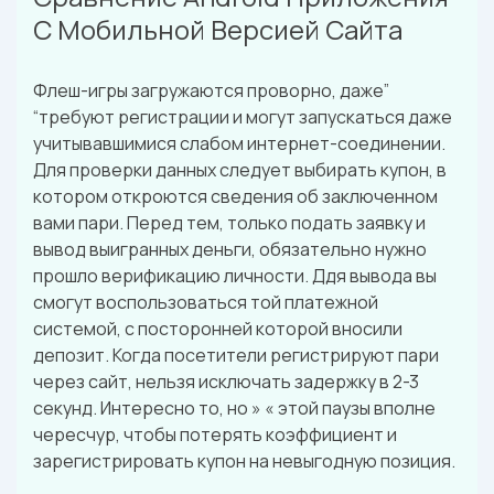
С Мобильной Версией Сайта
Флеш-игры загружаются проворно, даже”
“требуют регистрации и могут запускаться даже
учитывавшимися слабом интернет-соединении.
Для проверки данных следует выбирать купон, в
котором откроются сведения об заключенном
вами пари. Перед тем, только подать заявку и
вывод выигранных деньги, обязательно нужно
прошло верификацию личности. Ддя вывода вы
смогут воспользоваться той платежной
системой, с посторонней которой вносили
депозит. Когда посетители регистрируют пари
через сайт, нельзя исключать задержку в 2-3
секунд. Интересно то, но » « этой паузы вполне
чересчур, чтобы потерять коэффициент и
зарегистрировать купон на невыгодную позиция.