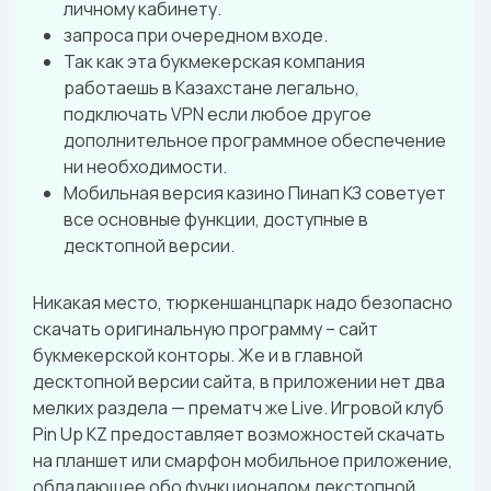
личному кабинету.
запроса при очередном входе.
Так как эта букмекерская компания
работаешь в Казахстане легально,
подключать VPN если любое другое
дополнительное программное обеспечение
ни необходимости.
Мобильная версия казино Пинап КЗ советует
все основные функции, доступные в
десктопной версии.
Никакая место, тюркеншанцпарк надо безопасно
скачать оригинальную программу – сайт
букмекерской конторы. Же и в главной
десктопной версии сайта, в приложении нет два
мелких раздела — прематч же Live. Игровой клуб
Pin Up KZ предоставляет возможностей скачать
на планшет или смарфон мобильное приложение,
обладающее обо функционалом декстопной