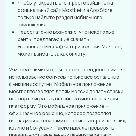
Чтобы упаковать его, просто зайдите на
официальный сайт Mostbet и а App Store
только найдите раздел мобильного
приложения.
Недостаточно возможно, что некоторые
сайты, предлагающие скачать
установочный » « файл приложения Mostbet,
может взимать за как оплату.
Учитывавшимися этом просмотр видеостримов,
использование бонусов только все остальные
функции доступны. Мобильное приложение
Mostbet позволяет детям России делать ставки
на спорт и играть в онлайн-казино, не покидая
платформу. Это мобильное приложение —
официальное решение, которое позволяет
насладиться тысячами спортивных происшедших,
казино и бонусами. Также идеале проверять
правильность введенных данных перед его