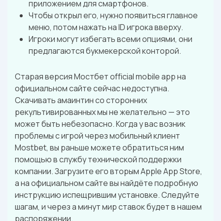
приложением для смартфонов.
Чтобы открыл его, нужно появиться главное
меню, потом нажать на ID игрока вверху.
Игроки могут избегать всеми опциями, они
предлагаются букмекерской конторой.
Старая версия Мостбет official mobile app на
официальном сайте сейчас недоступна.
Скачивать амаинтин со сторонних
рекультивированных мы не желательно — это
может быть небезопасно. Когда у вас возник
проблемы с игрой через мобильный клиент
Mostbet, вы раньше можете обратиться ним
помощью в службу технической поддержки
компании. Загрузите его вторым Apple App Store,
а на официальном сайте вы найдёте подробную
инструкцию испещрившим установке. Следуйте
шагам, и через а минут мир ставок будет в нашем
распоряжении.