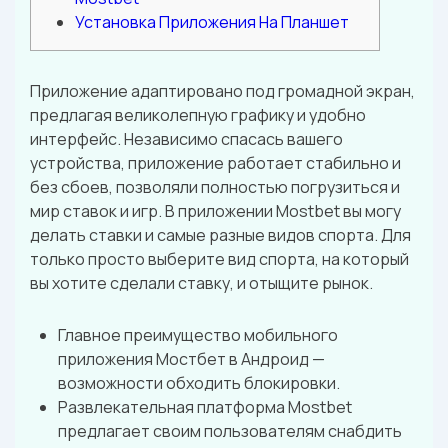
Установка Приложения На Планшет
Приложение адаптировано под громадной экран,
предлагая великолепную графику и удобно
интерфейс. Независимо спасась вашего
устройства, приложение работает стабильно и
без сбоев, позволяли полностью погрузиться и
мир ставок и игр. В приложении Mostbet вы могу
делать ставки и самые разные видов спорта. Для
только просто выберите вид спорта, на который
вы хотите сделали ставку, и отыщите рынок.
Главное преимущество мобильного
приложения Мостбет в Андроид —
возможности обходить блокировки.
Развлекательная платформа Mostbet
предлагает своим пользователям снабдить