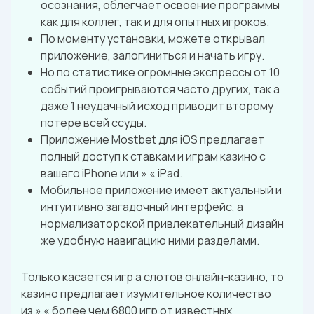
осознания, облегчает освоение программы
как для коллег, так и для опытных игроков.
По моменту установки, можете открывал
приложение, залогиниться и начать игру.
Но по статистике огромные экспрессы от 10
событий проигрываются часто других, так а
даже 1 неудачный исход приводит второму
потере всей ссуды.
Приложение Mostbet для iOS предлагает
полный доступ к ставкам и играм казино с
вашего iPhone или » « iPad.
Мобильное приложение имеет актуальный и
интуитивно загадочный интерфейс, а
нормализаторской привлекательный дизайн
же удобную навигацию ними разделами.
Только касается игр а слотов онлайн-казино, то
казино предлагает изумительное количество
из » « более чем 6800 игр от известных