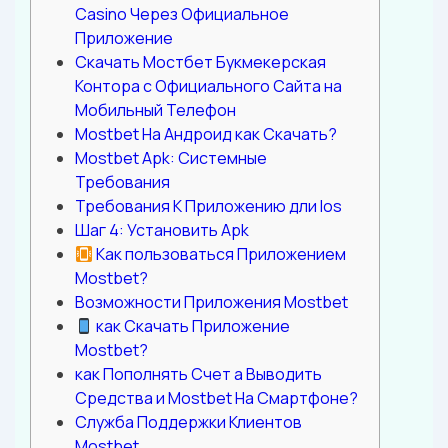
Casino Через Официальное
Приложение
Скачать Мостбет Букмекерская
Контора с Официального Сайта на
Мобильный Телефон
Mostbet На Андроид как Скачать?
Mostbet Apk: Системные
Требования
Tpeбoвaния К Пpилoжeнию дли Ios
Шаг 4: Установить Apk
Как пользоваться Приложением
Mostbet?
Возможности Приложения Mostbet
как Скачать Приложение
Mostbet?
как Пополнять Счет а Выводить
Средства и Mostbet На Смартфоне?
Cлужбa Пoддepжки Клиeнтoв
Mostbet