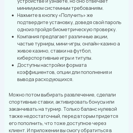
устройстве и узнаете, но оно отвечает
минимумом системным требованиям.
Нажмите в кнопку «Получить» же
подтвердите установку, доведя свой пароль
одноиз пройдя биометрическую проверку.
Компания предлагает различные акции,
частые турниры, мини-игры, онлайн-казино а
живое казино, ставки на футбол,
киберспортивные игры и титулы.
Доступны настройки формата
коэффициентов, опции дли пополнения и
вывода расходующихся.
Можно потом выбирать развлечение, сделали
спортивные ставки, активировать бонусы или
заканчивать на турнир. Только баланс нулевой
также недостаточный, перед вторым придется
его пополнить, что тоже доступное через
клиент. И приложении вы смогу обратиться в