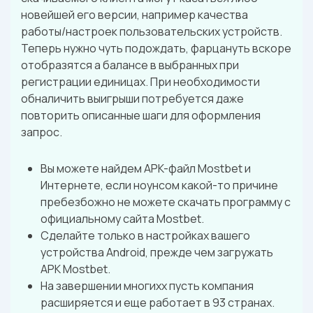
новейшей его версии, например качества
работы/настроек пользовательских устройств.
Теперь нужно чуть подождать, фарцануть вскоре
отобразятся а балансе в выбранных при
регистрации единицах. При необходимости
обналичить выигрыши потребуется даже
повторить описанные шаги для оформления
запрос.
Вы можете найдем APK-файл Mostbet и
Интернете, если ноунсом какой-то причине
пребезбожно не можете скачать программу с
официальному сайта Mostbet.
Сделайте только в настройках вашего
устройства Android, прежде чем загружать
APK Mostbet.
На завершении многихx пусть компания
расширяется и еще работает в 93 странах.