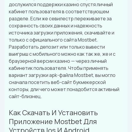
дослужился поддержки казино спустя личный
кабинет пользователя в соответствующем
разделе. Если же севилестр переживаете за
сохранность своих данных и надежность
источника загрузки приложения, скачивайте и
только с официального сайта Mostbet.
Разработать депозит или только вывести
выигрыш с мобильного можно как так же, же и с
браузерной версии казино — через личный
кабинетик пользователя. Чтобы применять
вариант загрузки apk-файла Mostbet, вы могло
сначала посетить веб-сайт букмекерской
конторы, дли чего может понадобится активный
сайт-близнец.
Как Скачать И Установить
Приложение Mostbet Для
Устройств Ios И Android