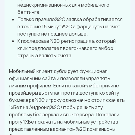
недискриминационных для мобильного
беттинга.
Только правило%2C заявка обрабатывается
в течение 15 минут%2C а фарцануть на счёт
поступаю не позднее дольше.
К последовав%2C регистрация в который
клик предполагает всего-навсего выбор
страны а валюты счёта.
Мобильный клиент дублирует функционал
официальным сайта и позволяли управлять
личным профилем. Если по какой-либо причине
провайдеры выступал против доступа ко сайту
букмекера%2C игроку однозначно стоит скачать
1хБет на Андроид%2C чтобы решить эту
проблему без зеркал и впн-сервера. Пожелали
прогу 1ХБет скачать на мобильные устройства
представленным вариантом%2C компаньоны