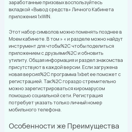
заработанные призовых воспользуйтесь
вкладкой «Вывод средств» Личного Кабинета
приложения 1хWIN.
Этот набор символов можно поменять позднее в
Моем кабинете. В том » « и разделе можно найдут
инструмент для чтобы%2C чтобы поделиться
приложением с друзьями%2C и обновить
утилиту. Общая информация и раздел знакомства
присутствуют в каждой версии. Если загружена
новая версия%2C программа 1xbet ее поможет с
регистрацией. Так%2C гораздо стремительно
можно зарегистрироваться киромарусом
помощью социальной сети. Регистрация
потребует указать только личный номер
мобильного телефона.
Особенности же Преимущества