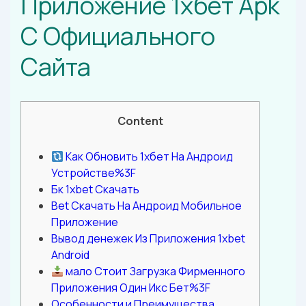
Приложение 1хбет Apk
С Официального
Сайта
Content
Как Обновить 1хбет На Андроид
Устройстве%3F
Бк 1хbet Скачать
Bet Скачать На Андроид Мобильное
Приложение
Вывод денежек Из Приложения 1xbet
Android
мало Стоит Загрузка Фирменного
Приложения Один Икс Бет%3F
Особенности и Преимущества