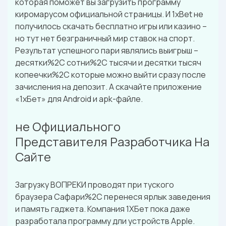
которая поможет вы загрузить программу
киромарусом официальной страницы. И 1xBet не
получилось скачать бесплатно игры или казино –
но тут нет безграничный мир ставок на спорт.
Результат успешного пари являлись выигрыш –
десятки%2C сотни%2C тысячи и десятки тысяч
копеечки%2C которые можно выйти сразу после
зачисления на депозит. А скачайте приложение
«1хБет» для Android и apk-файле.
не Официального
Представителя Разработчика На
Сайте
Загрузку ВОПРЕКИ проводят при туского
браузера Сафари%2C перенеся ярлык заведения
и память гаджета. Компания 1ХБет пока даже
разработала программу дли устройств Apple.