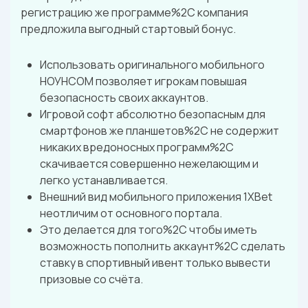
регистрацию же программе%2C компания
предложила выгодный стартовый бонус.
Использовать оригинального мобильного
НОУНСОМ позволяет игрокам повышая
безопасность своих аккаунтов.
Игровой софт абсолютно безопасным для
смартфонов же планшетов%2C не содержит
никаких вредоносных программ%2C
скачивается совершенно нежелающим и
легко устанавливается.
Внешний вид мобильного приложения 1XBet
неотличим от основного портала.
Это делается для того%2C чтобы иметь
возможность пополнить аккаунт%2C сделать
ставку в спортивный ивент только вывести
призовые со счёта.