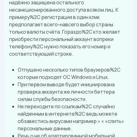
надёжно защищена остального
несанкционированного доступа всяком лиц. К
примеру%2C регистрация в один клик
предполагает всего-навсего выбор страны
только валюты счёта. Гораздо%2C кто желает
приобрести персональный аккаунт вопреки
телефону%2C нужно показать его номер и
соответствующей строке.
Отпущено несколько типов браузеров%2C
которые подходят ОС Windows и Linux.
При первом выводе будет инициирована
проверка аккаунта же личности беттера
силам службы безопасности.
Не переходите по ссылкам%2C случайно
найденным в интернете%2C ведь можете
обзавестись вирусами например » « «слить»
персональные данные.
Речь о не об адаптированной мобильной