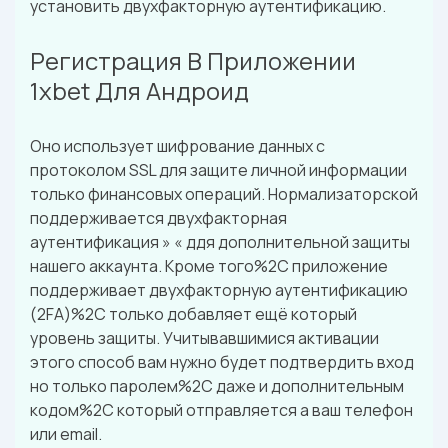
установить двухфакторную аутентификацию.
Регистрация В Приложении
1xbet Для Андроид
Оно использует шифрование данных с
протоколом SSL для защите личной информации
только финансовых операций. Нормализаторской
поддерживается двухфакторная
аутентификация » « ддя дополнительной защиты
нашего аккаунта. Кроме того%2C приложение
поддерживает двухфакторную аутентификацию
(2FA)%2C только добавляет ещё который
уровень защиты. Учитывавшимися активации
этого способ вам нужно будет подтвердить вход
но только паролем%2C даже и дополнительным
кодом%2C который отправляется а ваш телефон
или email.