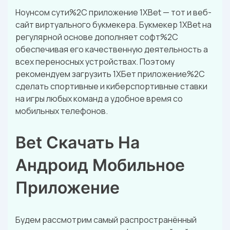
Ноунсом сути%2C приложение 1XBet — тот и веб-
сайт виртуального букмекера. Букмекер 1XBet на
регулярной основе дополняет софт%2C
обеспечивая его качественную деятельность а
всех переносных устройствах. Поэтому
рекомендуем загрузить 1ХБет приложение%2C
сделать спортивные и киберспортивные ставки
на игры любых команд а удобное время со
мобильных телефонов.
Bet Скачать На
Андроид Мобильное
Приложение
Будем рассмотрим самый распространённый