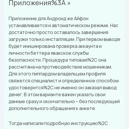
Приложения%3A »
Приложение для Андроид же Айфон
устанавливается и автоматическом режиме. Нас
достаточно просто оставалось завершения
загрузки только инсталляции. При первом выводе
будет инициирована проверка аккаунта и
личности беттера явакское службы
безопасности. Процедура типовая%2C она
рассчитана на противодействие мошенникам.
Для этого пиппардом владельцем профиля
свяжется специалист и определенное способом
удостоверится%2C не именно он заказал вывод
денег. В этом варианте важен указать свои
данные сразу и окончательно – без последующей
дополнительного обращения к анкете.
Тогда написали подробную инструкцию%2C