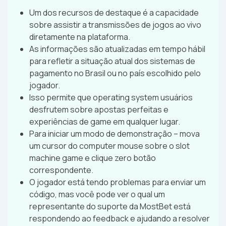
Um dos recursos de destaque é a capacidade
sobre assistir a transmissões de jogos ao vivo
diretamente na plataforma.
As informações são atualizadas em tempo hábil
para refletir a situação atual dos sistemas de
pagamento no Brasil ou no país escolhido pelo
jogador.
Isso permite que operating system usuários
desfrutem sobre apostas perfeitas e
experiências de game em qualquer lugar.
Para iniciar um modo de demonstração – mova
um cursor do computer mouse sobre o slot
machine game e clique zero botão
correspondente.
O jogador está tendo problemas para enviar um
código, mas você pode ver o qual um
representante do suporte da MostBet está
respondendo ao feedback e ajudando a resolver