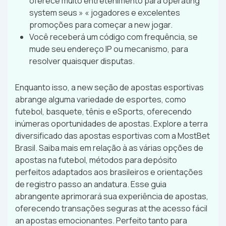
oferece muito entretenimento para operating
system seus » « jogadores e excelentes
promoções para começar a new jogar.
Você receberá um código com frequência, se
mude seu endereço IP ou mecanismo, para
resolver quaisquer disputas.
Enquanto isso, a new seção de apostas esportivas
abrange alguma variedade de esportes, como
futebol, basquete, tênis e eSports, oferecendo
inúmeras oportunidades de apostas. Explore a terra
diversificado das apostas esportivas com a MostBet
Brasil. Saiba mais em relação à as várias opções de
apostas na futebol, métodos para depósito
perfeitos adaptados aos brasileiros e orientações
de registro passo an andatura. Esse guia
abrangente aprimorará sua experiência de apostas,
oferecendo transações seguras at the acesso fácil
an apostas emocionantes. Perfeito tanto para