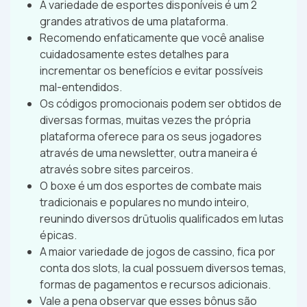
A variedade de esportes disponíveis é um 2
grandes atrativos de uma plataforma.
Recomendo enfaticamente que você analise
cuidadosamente estes detalhes para
incrementar os benefícios e evitar possíveis
mal-entendidos.
Os códigos promocionais podem ser obtidos de
diversas formas, muitas vezes the própria
plataforma oferece para os seus jogadores
através de uma newsletter, outra maneira é
através sobre sites parceiros.
O boxe é um dos esportes de combate mais
tradicionais e populares no mundo inteiro,
reunindo diversos drūtuolis qualificados em lutas
épicas.
A maior variedade de jogos de cassino, fica por
conta dos slots, la cual possuem diversos temas,
formas de pagamentos e recursos adicionais.
Vale a pena observar que esses bônus são