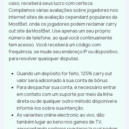
caso, receberá seus lucro com certeza.
Compilamos várias avaliações sobre jogadores nos
internet sites de avaliação cependant populares da
MostBet, onde os jogadores podem reclamar carry
out site da MostBet. Use apenas um seu próprio
número de telefone, ao qual você continuamente
tem acesso. Você receberá um código com
frequência, se mude seu endereço IP ou dispositivo,
para resolver quaisquer disputas.
Quando um depósito for feito, 125% carry out
valor será adicionado à sua conta de bônus.
Para despachar sua conta, é necessário entrar
em contato com um suporte por meio da linha
direta ou de qualquer outro método disponível e
informá-los sobre sua intenção.
As variantes online electronic ao vivo, dão
também lugar ao keno nos games de TV,
apresentando sorteios regulares la cual podem