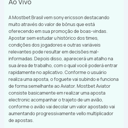
Ao Vivo
A Mostbet Brasil vem sony ericsson destacando
muito através do valor de bônus que está
oferecendo em sua promoção de boas-vindas.
Apostar sem estudar u histórico dos times,
condições dos jogadores e outras variáveis
relevantes pode resultar em decisões mal-
informadas. Depois disso, aparecerá um atalho na
sua área de trabalho, com o qual você poderá entrar
rapidamente no aplicativo. Conforme o usuário
realiza uma aposta, o foguete vai subindo e funciona
de forma semelhante ao Aviator. Mostbet Aviator
consiste basicamente em realizar uma aposta
electronic acompanhar o trajeto de um avião,
conforme o avião vai decolar um valor apostado vai
aumentando progressivamente vello multiplicador
de apostas.