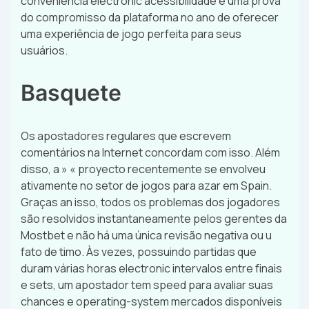
conveniência electronic acessibilidade é uma prova
do compromisso da plataforma no ano de oferecer
uma experiência de jogo perfeita para seus
usuários.
Basquete
Os apostadores regulares que escrevem
comentários na Internet concordam com isso. Além
disso, a » « proyecto recentemente se envolveu
ativamente no setor de jogos para azar em Spain.
Graças an isso, todos os problemas dos jogadores
são resolvidos instantaneamente pelos gerentes da
Mostbet e não há uma única revisão negativa ou u
fato de timo. Às vezes, possuindo partidas que
duram várias horas electronic intervalos entre finais
e sets, um apostador tem speed para avaliar suas
chances e operating-system mercados disponíveis