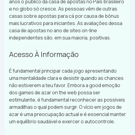
anos o público da casa de apostas no País brasileiro
e no globo só cresce. As pessoas vêm de outras
casas sobre apostas para cá por causa de bônus
mais lucrativos para iniciantes. As avaliações dessa
casa de apostas no ano de sites on-line
independentes são, em sua maioria, positivas.
Acesso À Informação
É fundamental principar cada jogo apresentando
uma mentalidade clara e desistir quando as chances
não estiverem a teu favor. Embora a good emoção
dos games de azar on the web possa ser
estimulante, é fundamental reconhecer as possíveis
armadilhas o qual podem surgir. O vício em jogos de
azar é uma preocupação actual e é essencial manter
um equilíbrio saudável e exercer o autocontrole.