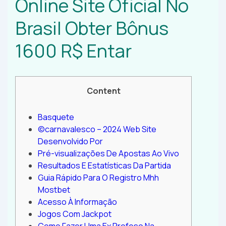
Online Site Oficial No
Brasil Obter Bônus
1600 R$ Entar
Content
Basquete
©carnavalesco – 2024 Web Site
Desenvolvido Por
Pré-visualizações De Apostas Ao Vivo
Resultados E Estatísticas Da Partida
Guia Rápido Para O Registro Mhh
Mostbet
Acesso À Informação
Jogos Com Jackpot