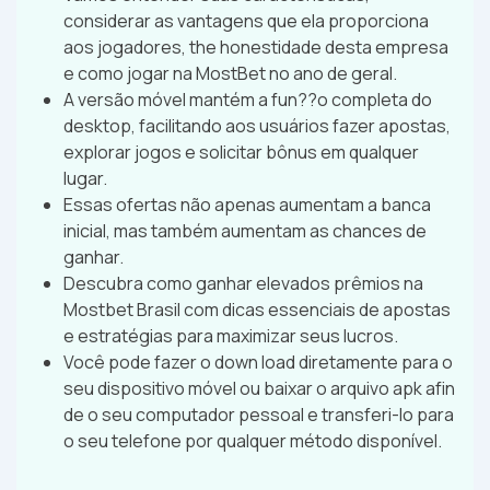
considerar as vantagens que ela proporciona
aos jogadores, the honestidade desta empresa
e como jogar na MostBet no ano de geral.
A versão móvel mantém a fun??o completa do
desktop, facilitando aos usuários fazer apostas,
explorar jogos e solicitar bônus em qualquer
lugar.
Essas ofertas não apenas aumentam a banca
inicial, mas também aumentam as chances de
ganhar.
Descubra como ganhar elevados prêmios na
Mostbet Brasil com dicas essenciais de apostas
e estratégias para maximizar seus lucros.
Você pode fazer o down load diretamente para o
seu dispositivo móvel ou baixar o arquivo apk afin
de o seu computador pessoal e transferi-lo para
o seu telefone por qualquer método disponível.