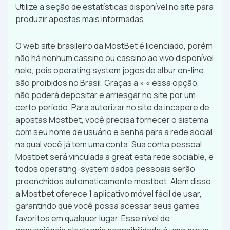
Utilize a seção de estatísticas disponível no site para
produzir apostas mais informadas.
O web site brasileiro da MostBet é licenciado, porém
não há nenhum cassino ou cassino ao vivo disponível
nele, pois operating system jogos de albur on-line
são proibidos no Brasil. Graças a » « essa opção,
não poderá depositar e arriesgar no site por um
certo período. Para autorizar no site da incapere de
apostas Mostbet, você precisa fornecer o sistema
com seu nome de usuário e senha para a rede social
na qual você já tem uma conta. Sua conta pessoal
Mostbet será vinculada a great esta rede sociable, e
todos operating-system dados pessoais serão
preenchidos automaticamente mostbet. Além disso,
a Mostbet oferece 1 aplicativo móvel fácil de usar,
garantindo que você possa acessar seus games
favoritos em qualquer lugar. Esse nível de