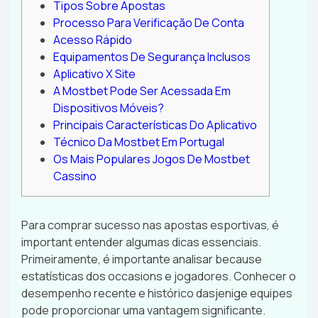
Tipos Sobre Apostas
Processo Para Verificação De Conta
Acesso Rápido
Equipamentos De Segurança Inclusos
Aplicativo X Site
A Mostbet Pode Ser Acessada Em
Dispositivos Móveis?
Principais Características Do Aplicativo
Técnico Da Mostbet Em Portugal
Os Mais Populares Jogos De Mostbet
Cassino
Para comprar sucesso nas apostas esportivas, é
important entender algumas dicas essenciais.
Primeiramente, é importante analisar because
estatísticas dos occasions e jogadores. Conhecer o
desempenho recente e histórico dasjenige equipes
pode proporcionar uma vantagem significante.