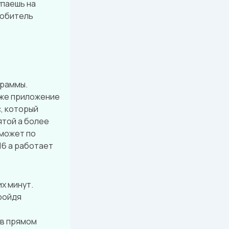
упаешь на
любитель
граммы.
 же приложение
с, который
ятой а более
 может по
16 а работает
х минут.
ройдя
 в прямом