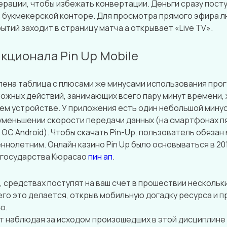
рации, чтобы избежать конвертации. Деньги сразу пост
в букмекерской конторе. Для просмотра прямого эфира 
ытий заходит в страницу матча а открывает «Live TV».
кционала Pin Up Mobile
ена таблица с плюсами же минусами использования про
ожных действий, занимающих всего пару минут времени,
воем устройстве. У приложения есть один небольшой мину
уменьшении скорости передачи данных (на смартфонах п
 ОС Android). Чтобы скачать Pin-Up, пользователь обязан
ннолетним. Онлайн казино Pin Up было основываться в 20
« государства Кюрасао
пин ап
.
, средствах поступят на ваш счет в прошествии нескольки
го это делается, открыв мобильную догадку ресурса и п
ю.
т наблюдая за исходом произошедших в этой дисциплине