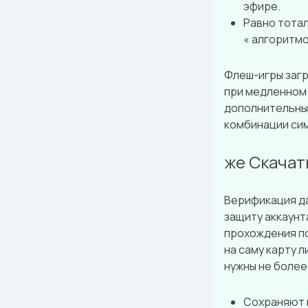
эфире.
Равно тотал
« алгоритмо
Флеш-игры загр
при медленном 
дополнительны
комбинации си
же Скачат
Верификация д
защиту аккаунт
прохождения п
на саму карту 
нужны не более
Сохраняют м