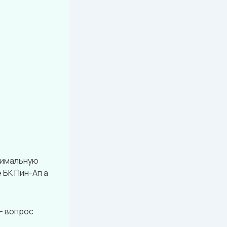
нимальную
 БК Пин-Ап а
– вопрос