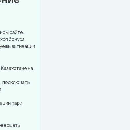
ном сайте.
хся бонуса.
уешь активации
 Казахстане на
о, подключать
и
ации пари.
овершать