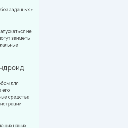
без заданных »
запускаться не
могут заиметь
икальные
Андроид
обом для
а его
ные средства
нистрации
дующих наших