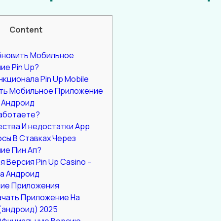
Content
бновить Мобильное
ие Pin Up?
кционала Pin Up Mobile
ать Мобильное Приложение
а Андроид
работаете?
ства И недостатки App
сы В Ставках Через
ие Пин Ап?
 Версия Pin Up Casino –
на Андроид
ие Приложения
ачать Приложение На
(андроид) 2025