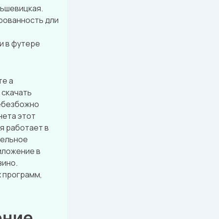
льшевицкая.
рованность дли
и в футере
те а
 скачать
ребезбожно
нета этот
я работает в
тельное
иложение в
зино.
 программ,
ение