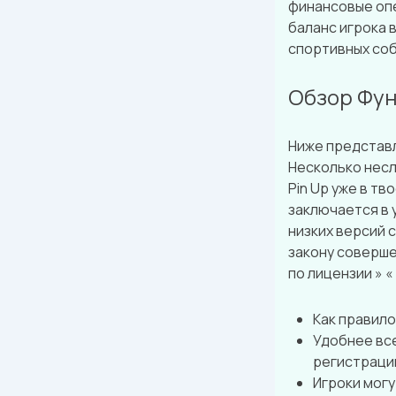
финансовые опе
баланс игрока 
спортивных соб
Обзор Фун
Ниже представл
Несколько несл
Pin Up уже в т
заключается в 
низких версий с
закону соверше
по лицензии » 
Как правило
Удобнее все
регистраци
Игроки могу