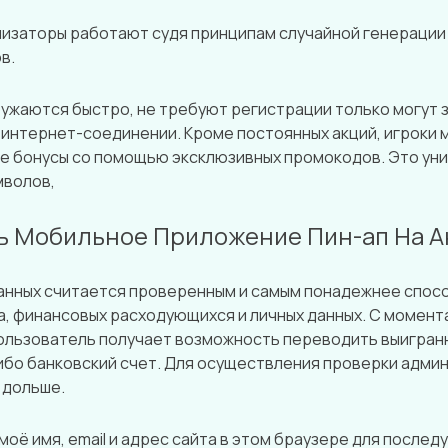
изаторы работают судя принципам случайной генерации 
в.
ужаются быстро, не требуют регистрации только могут 
интернет-соединении. Кроме постоянных акций, игроки 
е бонусы со помощью эксклюзивных промокодов. Это ун
мволов,
ь Мобильное Приложение Пин-ап На 
анных считается проверенным и самым понадежнее спос
а, финансовых расходующихся и личных данных. С момент
ользователь получает возможность переводить выигран
либо банковский счет. Для осуществления проверки адми
 дольше.
оё имя, email и адрес сайта в этом браузере для после