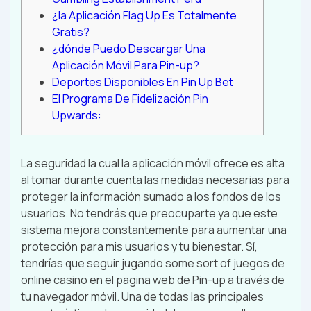
¿la Aplicación Flag Up Es Totalmente
Gratis?
¿dónde Puedo Descargar Una
Aplicación Móvil Para Pin-up?
Deportes Disponibles En Pin Up Bet
El Programa De Fidelización Pin
Upwards:
La seguridad la cual la aplicación móvil ofrece es alta
al tomar durante cuenta las medidas necesarias para
proteger la información sumado a los fondos de los
usuarios. No tendrás que preocuparte ya que este
sistema mejora constantemente para aumentar una
protección para mis usuarios y tu bienestar. Sí,
tendrías que seguir jugando some sort of juegos de
online casino en el pagina web de Pin-up a través de
tu navegador móvil. Una de todas las principales