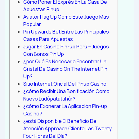
Cómo Poner El Exprés En La Casa De
Apuestas Pinup
Aviator Flag Up Como Este Juego Más
Popular
Pin Upwards Bet Entre Las Principales
Casas Para Apuestas
Jugar En Casino Pin-up Perú – Juegos
Con Bonos Pin Up
¿por Qué Es Necesario Encontrar Un
Cristal De Casino On The Internet Pin
Up?
Sitio Internet Oficial Del Pinup Casino
¿cómo Recibir Una Bonificación Como
Nuevo Ludópatatahúr?
¿cómo Exonerar La Aplicación Pin-up
Casino?
¿está Disponible El Beneficio De
Atención Approach Cliente Las Twenty
Four Horas Del Día?