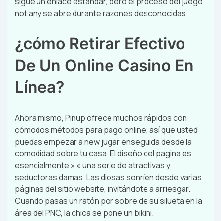
sigue un enlace estándar, pero el proceso del juego
not any se abre durante razones desconocidas.
¿cómo Retirar Efectivo
De Un Online Casino En
Línea?
Ahora mismo, Pinup ofrece muchos rápidos con
cómodos métodos para pago online, así que usted
puedas empezar a new jugar enseguida desde la
comodidad sobre tu casa. El diseño del pagina es
esencialmente » « una serie de atractivas y
seductoras damas. Las diosas sonríen desde varias
páginas del sitio website, invitándote a arriesgar.
Cuando pasas un ratón por sobre de su silueta en la
área del PNC, la chica se pone un bikini.