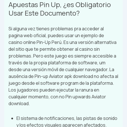
Apuestas Pin Up, ¿es Obligatorio
Usar Este Documento?
Si alguna vez tienes problemas pra acceder al
pagina web oficial, puedes usar un ejemplo de
casino online Pin-Up Perú. Es una versión alternativa
del sitio que te permite obtener al casino sin
problemas. Pero este juego es siempre accesible a
través de la propia plataforma de software, um
desde una versión móvil de cualquier navegador. La
ausência de Pin-up Aviator apk download no afecta al
juego desde el software program de la plataforma.
Los jugadores pueden ejecutar la ranura en
cualquier momento, con no Pin upwards Aviator
download.
El sistema de notificaciones, las pistas de sonido
y los efectos visuales aparecen afectados.