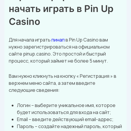
начать играть в Pin Up
Casino
Для начала играть
пинап
в Pin Up Casino вам
нужно зарегистрироваться на официальном
сайте pinup.casino. Это простой и быстрый
процесс, который займет не более 5 минут.
Вам нужно кликнуть на кнопку « Регистрация » в
верхнем меню сайта, а затем введите
следующие сведения:
Логин – выберите уникальное имя, которое
будет использоваться для входа на сайт;
Email – введите действующий email-адрес;
Пароль – создайте надежный пароль, который