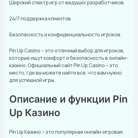
Широкий спектр игр от ведущих разработчиков
24/7 поддержка клиентов
Безопасность и конфиденциальность игроков
Pin Up Casino – это отличный выбор для игроков,
которые ищут комфорт и безопасность в онлайн-
казино. Официальный сайт Pin Up Casino – это
место, где вы можете найти все, что вам нужно
для успешной игры.
Описание и функции Pin
Up Казино
Pin Up Казино – это популярная онлайн-игровая