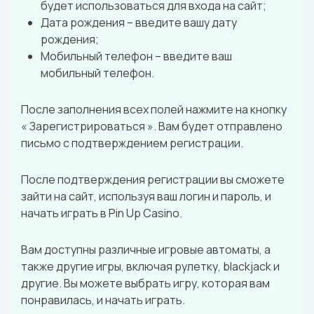
будет использоваться для входа на сайт;
Дата рождения – введите вашу дату
рождения;
Мобильный телефон – введите ваш
мобильный телефон.
После заполнения всех полей нажмите на кнопку
« Зарегистрироваться ». Вам будет отправлено
письмо с подтверждением регистрации.
После подтверждения регистрации вы сможете
зайти на сайт, используя ваш логин и пароль, и
начать играть в Pin Up Casino.
Вам доступны различные игровые автоматы, а
также другие игры, включая рулетку, blackjack и
другие. Вы можете выбрать игру, которая вам
понравилась, и начать играть.