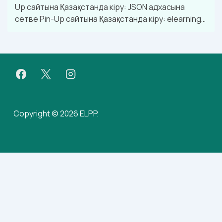
Up сайтына Қазақстанда кіру: JSON адхасына
сетве Pin-Up сайтына Қазақстанда кіру: elearning…
Copyright © 2026 ELPP.