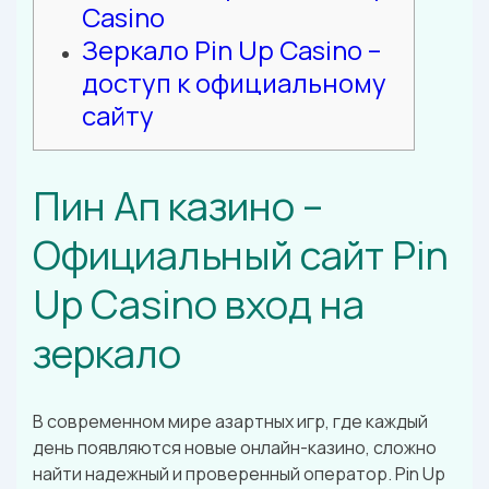
Casino
Зеркало Pin Up Casino –
доступ к официальному
сайту
Пин Ап казино –
Официальный сайт Pin
Up Casino вход на
зеркало
В современном мире азартных игр, где каждый
день появляются новые онлайн-казино, сложно
найти надежный и проверенный оператор. Pin Up