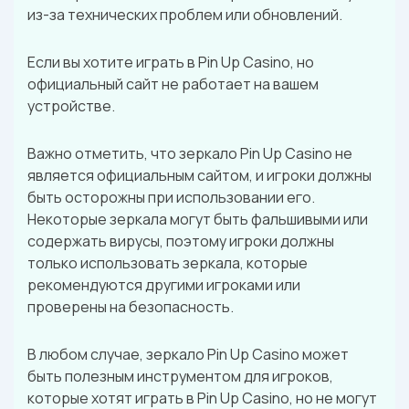
из-за технических проблем или обновлений.
Если вы хотите играть в Pin Up Casino, но
официальный сайт не работает на вашем
устройстве.
Важно отметить, что зеркало Pin Up Casino не
является официальным сайтом, и игроки должны
быть осторожны при использовании его.
Некоторые зеркала могут быть фальшивыми или
содержать вирусы, поэтому игроки должны
только использовать зеркала, которые
рекомендуются другими игроками или
проверены на безопасность.
В любом случае, зеркало Pin Up Casino может
быть полезным инструментом для игроков,
которые хотят играть в Pin Up Casino, но не могут