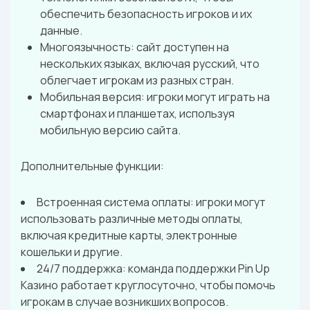
обеспечить безопасность игроков и их
данные.
Многоязычность: сайт доступен на
нескольких языках, включая русский, что
облегчает игрокам из разных стран.
Мобильная версия: игроки могут играть на
смартфонах и планшетах, используя
мобильную версию сайта.
Дополнительные функции:
Встроенная система оплаты: игроки могут
использовать различные методы оплаты,
включая кредитные карты, электронные
кошельки и другие.
24/7 поддержка: команда поддержки Pin Up
Казино работает круглосуточно, чтобы помочь
игрокам в случае возникших вопросов.