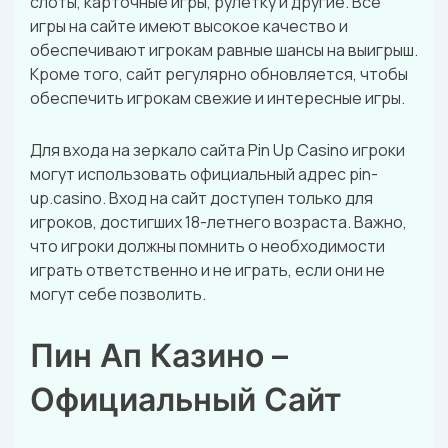
слоты, карточные игры, рулетку и другие. Все
игры на сайте имеют высокое качество и
обеспечивают игрокам равные шансы на выигрыш.
Кроме того, сайт регулярно обновляется, чтобы
обеспечить игрокам свежие и интересные игры.
Для входа на зеркало сайта Pin Up Casino игроки
могут использовать официальный адрес pin-
up.casino. Вход на сайт доступен только для
игроков, достигших 18-летнего возраста. Важно,
что игроки должны помнить о необходимости
играть ответственно и не играть, если они не
могут себе позволить.
Пин Ап Казино –
Официальный Сайт