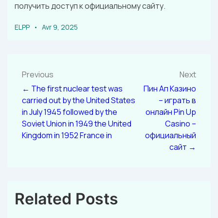
получить доступ к официальному сайту.
ELPP
Avr 9, 2025
Previous
Next
← The first nuclear test was
Пин Ап Казино
carried out by the United States
– играть в
in July 1945 followed by the
онлайн Pin Up
Soviet Union in 1949 the United
Casino –
Kingdom in 1952 France in
официальный
сайт →
Related Posts