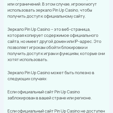
или ограничений. В этом случае, игроки могут
использовать зеркало Pin Up Casino, чтобы
получить доступ к официальному сайту.
Зеркало Pin Up Casino – это веб-страница,
которая копирует содержимое официального
сайта, но имеет другой домен или IP-адрес. Это
позволяет игрокам обойти блокировки и
получить доступ к играм и функциям, которые они
хотят использовать.
Зеркало Pin Up Casino может быть полезно в
следующих случаях:
Если официальный сайт Pin Up Casino
заблокирован в вашей стране или регионе.
Если официальный сайт Pin Up Casino не доступен