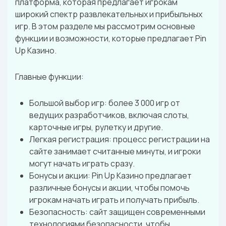
платформа, которая предлагает игрокам
широкий спектр развлекательных и прибыльных
игр. В этом разделе мы рассмотрим основные
функции и возможности, которые предлагает Pin
Up Казино.
Главные функции:
Большой выбор игр: более 3 000 игр от
ведущих разработчиков, включая слоты,
карточные игры, рулетку и другие.
Легкая регистрация: процесс регистрации на
сайте занимает считанные минуты, и игроки
могут начать играть сразу.
Бонусы и акции: Pin Up Казино предлагает
различные бонусы и акции, чтобы помочь
игрокам начать играть и получать прибыль.
Безопасность: сайт защищен современными
технологиями безопасности, чтобы