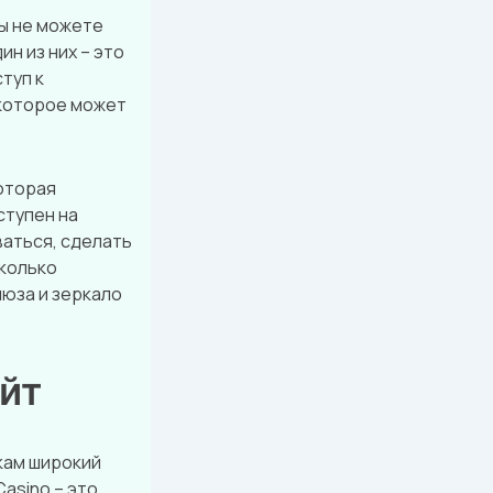
вы не можете
ин из них – это
туп к
 которое может
которая
ступен на
ваться, сделать
сколько
люза и зеркало
йт
окам широкий
asino – это