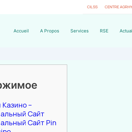
CILSS
CENTRE AGRH
Accueil
A Propos
Services
RSE
Actual
ржимое
 Казино –
альный Сайт
альный Сайт Pin
ino