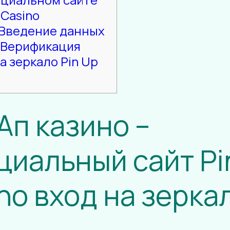
 Casino
 Введение данных
: Верификация
а зеркало Pin Up
Ап казино –
иальный сайт Pi
no вход на зерка