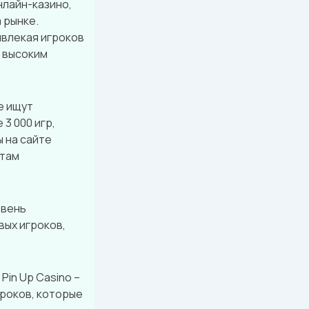
нлайн-казино,
 рынке.
ивлекая игроков
и высоким
е ищут
3 000 игр,
ы на сайте
ртам
овень
вых игроков,
Pin Up Casino –
гроков, которые