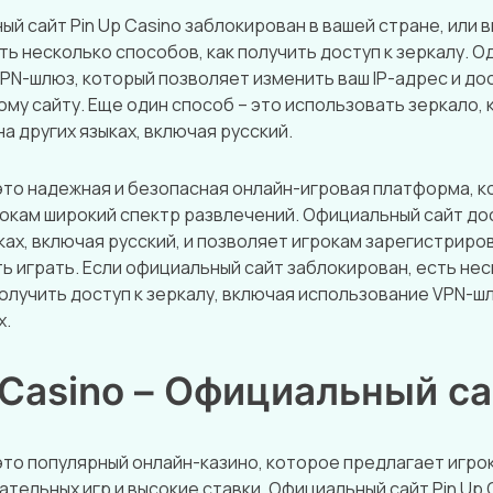
ый сайт Pin Up Casino заблокирован в вашей стране, или 
ть несколько способов, как получить доступ к зеркалу. Од
PN-шлюз, который позволяет изменить ваш IP-адрес и дос
му сайту. Еще один способ – это использовать зеркало,
а других языках, включая русский.
– это надежная и безопасная онлайн-игровая платформа, 
окам широкий спектр развлечений. Официальный сайт до
ках, включая русский, и позволяет игрокам зарегистриро
ть играть. Если официальный сайт заблокирован, есть не
получить доступ к зеркалу, включая использование VPN-ш
х.
 Casino – Официальный са
– это популярный онлайн-казино, которое предлагает игр
тельных игр и высокие ставки. Официальный сайт Pin Up C