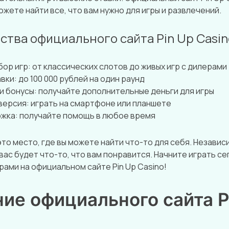
ожете найти все, что вам нужно для игры и развлечений.
тва официального сайта Pin Up Casin
ор игр: от классических слотов до живых игр с дилерами
вки: до 100 000 рублей на один раунд
 бонусы: получайте дополнительные деньги для игры
версия: играть на смартфоне или планшете
ржка: получайте помощь в любое время
 это место, где вы можете найти что-то для себя. Незави
 вас будет что-то, что вам понравится. Начните играть се
рами на официальном сайте Pin Up Casino!
ие официального сайта P