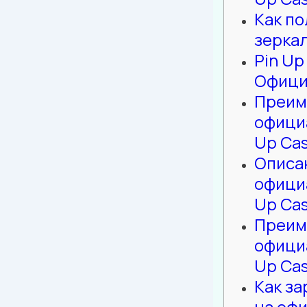
Как по
зеркал
Pin Up
Офици
Преим
официа
Up Cas
Описа
официа
Up Cas
Преим
официа
Up Cas
Как з
на оф