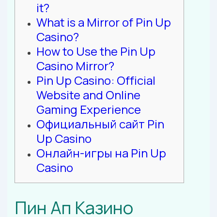
it?
What is a Mirror of Pin Up
Casino?
How to Use the Pin Up
Casino Mirror?
Pin Up Casino: Official
Website and Online
Gaming Experience
Официальный сайт Pin
Up Casino
Онлайн-игры на Pin Up
Casino
Пин Ап Казино