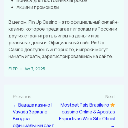
Бонусы для постоянных игроков
Акции и промокоды
В целом, Pin Up Casino – это официальный онлайн-
казино, которое предлагает игрокам из России и
других стран играть в игры на деньги и за
реальные деньги. Официальный сайт Pin Up
Casino доступен в интернете, и игроки могут
начать играть, зарегистрировавшись на сайте.
ELPP
Avr 7, 2025
Previous
Next
← Вавада казино |
Mostbet País Brasileiro
Vavada Зеркало
cassino Online & Apostas
Вход на
Esportivas Web Site Oficial
официальный сайт
→