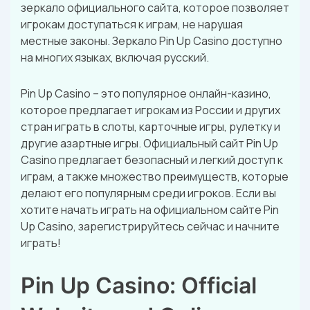
зеркало официального сайта, которое позволяет
игрокам доступаться к играм, не нарушая
местные законы. Зеркало Pin Up Casino доступно
на многих языках, включая русский.
Pin Up Casino – это популярное онлайн-казино,
которое предлагает игрокам из России и других
стран играть в слоты, карточные игры, рулетку и
другие азартные игры. Официальный сайт Pin Up
Casino предлагает безопасный и легкий доступ к
играм, а также множество преимуществ, которые
делают его популярным среди игроков. Если вы
хотите начать играть на официальном сайте Pin
Up Casino, зарегистрируйтесь сейчас и начните
играть!
Pin Up Casino: Official