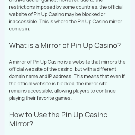
restrictions imposed by some countries, the official
website of Pin Up Casino may be blocked or
inaccessible. This is where the Pin Up Casino mirror
comes in.
What is a Mirror of Pin Up Casino?
A mirror of Pin Up Casino is a website that mirrors the
official website of the casino, but with a different
domain name and IP address. This means that even if
the official website is blocked, the mirror site
remains accessible, allowing players to continue
playing their favorite games.
How to Use the Pin Up Casino
Mirror?