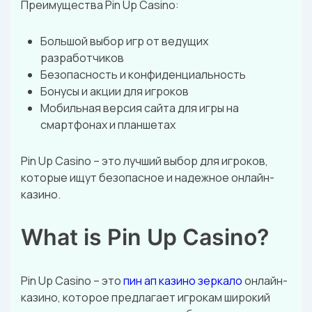
Преимущества Pin Up Casino:
Большой выбор игр от ведущих
разработчиков
Безопасность и конфиденциальность
Бонусы и акции для игроков
Мобильная версия сайта для игры на
смартфонах и планшетах
Pin Up Casino – это лучший выбор для игроков,
которые ищут безопасное и надежное онлайн-
казино.
What is Pin Up Casino?
Pin Up Casino – это
пин ап казино зеркало
онлайн-
казино, которое предлагает игрокам широкий