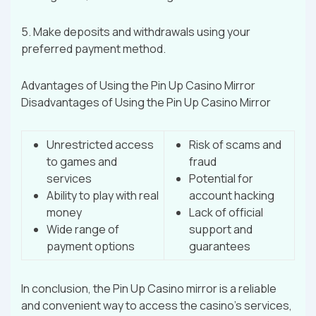
5. Make deposits and withdrawals using your
preferred payment method.
Advantages of Using the Pin Up Casino Mirror
Disadvantages of Using the Pin Up Casino Mirror
Unrestricted access
Risk of scams and
to games and
fraud
services
Potential for
Ability to play with real
account hacking
money
Lack of official
Wide range of
support and
payment options
guarantees
In conclusion, the Pin Up Casino mirror is a reliable
and convenient way to access the casino’s services,