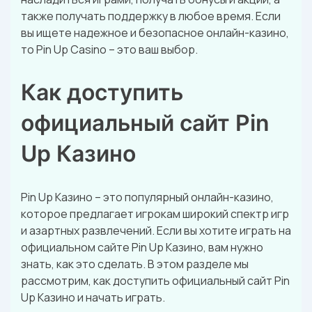
также получать поддержку в любое время. Если
вы ищете надежное и безопасное онлайн-казино,
то Pin Up Casino – это ваш выбор.
Как доступить
официальный сайт Pin
Up Казино
Pin Up Казино – это популярный онлайн-казино,
которое предлагает игрокам широкий спектр игр
и азартных развлечений. Если вы хотите играть на
официальном сайте Pin Up Казино, вам нужно
знать, как это сделать. В этом разделе мы
рассмотрим, как доступить официальный сайт Pin
Up Казино и начать играть.