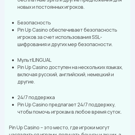
новых и постоянных игроков.
Безопасность
Pin Up Casino обеспечивает безопасность
игроков за счет использования SSL-
шифрования и других мер безопасности.
МультILINGUAL
Pin Up Casino доступен на нескольких языках,
включая русский, английский, немецкий и
другие.
24/7 поддержка
Pin Up Casino предлагает 24/7 поддержку,
чтобы помочь игрокам в любое время суток.
Pin Up Casino – это место, где игроки могут
насладиться играми, получать бонусы и акции, а