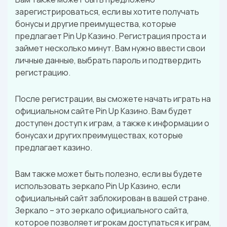
зарегистрироваться, если вы хотите получать
бонусы и другие преимущества, которые
предлагает Pin Up Казино. Регистрация проста и
займет несколько минут. Вам нужно ввести свои
личные данные, выбрать пароль и подтвердить
регистрацию.
После регистрации, вы сможете начать играть на
официальном сайте Pin Up Казино. Вам будет
доступен доступ к играм, а также к информации о
бонусах и других преимуществах, которые
предлагает казино.
Вам также может быть полезно, если вы будете
использовать зеркало Pin Up Казино, если
официальный сайт заблокирован в вашей стране.
Зеркало – это зеркало официального сайта,
которое позволяет игрокам доступаться к играм,