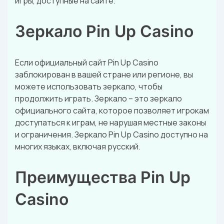
игры, доступные на сайте.
Зеркало Pin Up Casino
Если официальный сайт Pin Up Casino
заблокирован в вашей стране или регионе, вы
можете использовать зеркало, чтобы
продолжить играть. Зеркало – это зеркало
официального сайта, которое позволяет игрокам
доступаться к играм, не нарушая местные законы
и ограничения. Зеркало Pin Up Casino доступно на
многих языках, включая русский.
Преимущества Pin Up
Casino