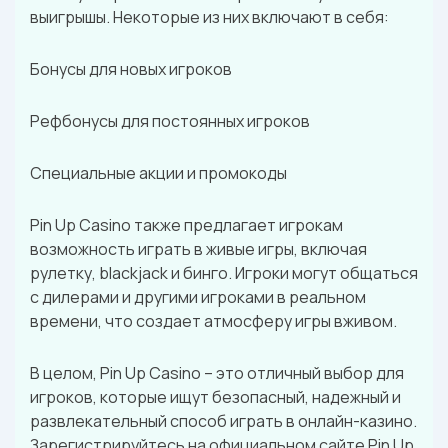
выигрышы. Некоторые из них включают в себя:
Бонусы для новых игроков
Рефбонусы для постоянных игроков
Специальные акции и промокоды
Pin Up Casino также предлагает игрокам
возможность играть в живые игры, включая
рулетку, blackjack и бинго. Игроки могут общаться
с дилерами и другими игроками в реальном
времени, что создает атмосферу игры вживом.
В целом, Pin Up Casino – это отличный выбор для
игроков, которые ищут безопасный, надежный и
развлекательный способ играть в онлайн-казино.
Зарегистрируйтесь на официальном сайте Pin Up