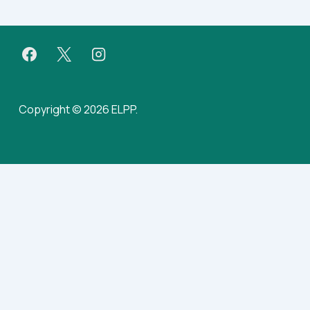
Copyright © 2026 ELPP.