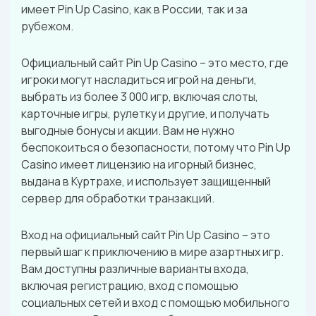
имеет Pin Up Casino, как в России, так и за
рубежом.
Официальный сайт Pin Up Casino – это место, где
игроки могут насладиться игрой на деньги,
выбрать из более 3 000 игр, включая слоты,
карточные игры, рулетку и другие, и получать
выгодные бонусы и акции. Вам не нужно
беспокоиться о безопасности, потому что Pin Up
Casino имеет лицензию на игорный бизнес,
выдана в Куртрахе, и использует защищенный
сервер для обработки транзакций.
Вход на официальный сайт Pin Up Casino – это
первый шаг к приключению в мире азартных игр.
Вам доступны различные варианты входа,
включая регистрацию, вход с помощью
социальных сетей и вход с помощью мобильного