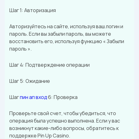
Шаг 1: Авторизация
Авторизуйтесь на сайте, используя ваш логин и
пароль. Если вы забыли пароль, вы можете
восстановить его, используя функцию « Забыли
пароль ».
Шаг 4: Подтверждение операции
Шаг 5: Ожидание
Шаг
пин ап вход
6: Проверка
Проверьте свой счет, чтобы убедиться, что
операция была успешно выполнена. Если у вас
возникнут какие-либо вопросы, обратитесь к
поддержке Pin Up Casino.