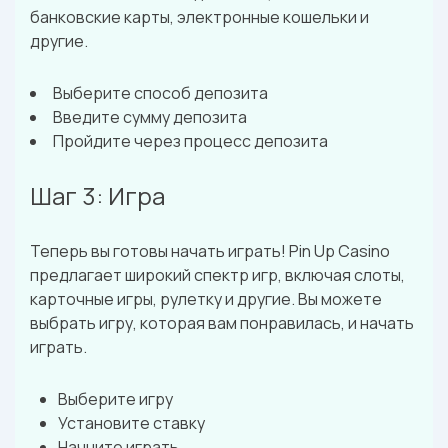
банковские карты, электронные кошельки и
другие.
Выберите способ депозита
Введите сумму депозита
Пройдите через процесс депозита
Шаг 3: Игра
Теперь вы готовы начать играть! Pin Up Casino
предлагает широкий спектр игр, включая слоты,
карточные игры, рулетку и другие. Вы можете
выбрать игру, которая вам понравилась, и начать
играть.
Выберите игру
Установите ставку
Начните играть