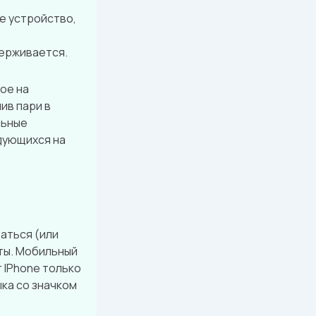
е устройство,
держивается.
ое на
ив пари в
льные
дующихся на
аться (или
оты. Мобильный
 IPhone только
ыка со значком