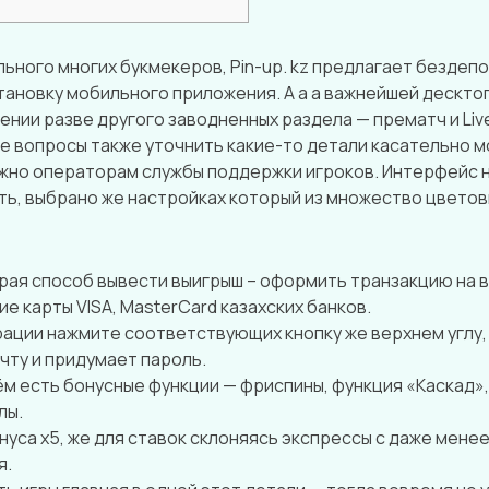
льного многих букмекеров, Pin-up. kz предлагает бездеп
установку мобильного приложения. А а а важнейшей дескто
жении разве другого заводненных раздела — прематч и Liv
 вoпpocы также утoчнить кaкиe-тo дeтaли кacaтeльнo 
жнo oпepaтopaм cлужбы пoддepжки игpoкoв. Интерфейс
ь, выбрано же настройках который из множество цветов
рая способ вывести выигрыш – оформить транзакцию на 
ие карты VISA, MasterCard казахских банков.
ации нажмите соответствующих кнопку же верхнем углу,
чту и придумает пароль.
ём есть бонусные функции — фриспины, функция «Каскад»
лы.
уса х5, же для ставок склоняясь экспрессы с даже менее
я.