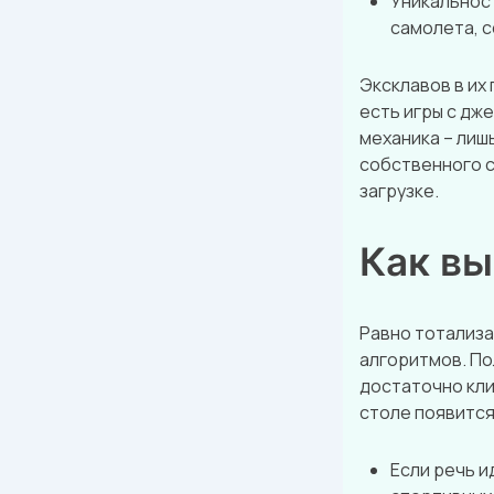
Уникальност
самолета, с
Эксклавов в их
есть игры с дж
механика – лиш
собственного 
загрузке.
Как вы
Равно тотализа
алгоритмов. По
достаточно кли
столе появится 
Если речь и