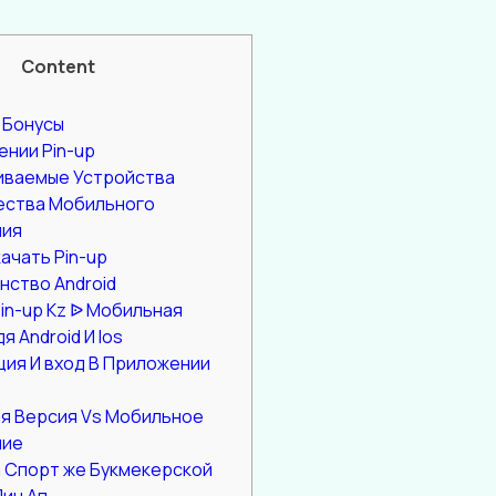
Content
 Бонусы
ении Pin-up
ваемые Устройства
ства Мобильного
ния
ачать Pin-up
нство Android
in-up Kz ᐉ Мобильная
я Android И Ios
ция И вход В Приложении
я Версия Vs Мобильное
ние
а Спорт же Букмекерской