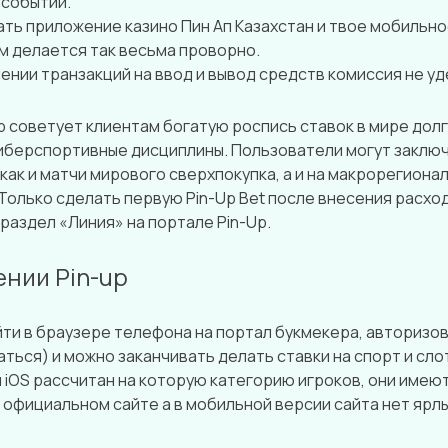
 событий.
ть приложение казино Пин Ап Казахстан и твое мобильно
м делается так весьма проворно.
нии транзакций на ввод и вывод средств комиссия не у
p советует клиентам богатую роспись ставок в мире долг
иберспортивные дисциплины. Пользователи могут заключ
как и матчи мирового сверхпокупка, а и на макрорегиона
Только сделать первую Pin-Up Bet после внесения расхо
 раздел «Линия» на портале Pin-Up.
нии Pin-up
ти в браузере телефона на портал букмекера, авторизов
ться) и можно заканчивать делать ставки на спорт и сл
я iOS рассчитан на которую категорию игроков, они имеют
 а официальном сайте а в мобильной версии сайта нет ярл