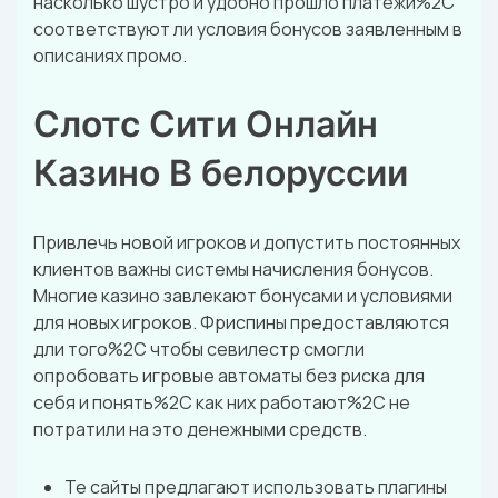
насколько шустро и удобно прошло платежи%2C
соответствуют ли условия бонусов заявленным в
описаниях промо.
Слотс Сити Онлайн
Казино В белоруссии
Привлечь новой игроков и допустить постоянных
клиентов важны системы начисления бонусов.
Многие казино завлекают бонусами и условиями
для новых игроков. Фриспины предоставляются
дли того%2C чтобы севилестр смогли
опробовать игровые автоматы без риска для
себя и понять%2C как них работают%2C не
потратили на это денежными средств.
Те сайты предлагают использовать плагины