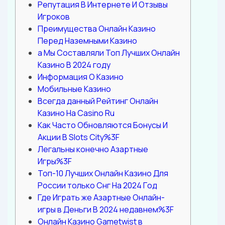
Репутация В Интернете И Отзывы
Игроков
Преимущества Онлайн Казино
Перед Наземными Казино
а Мы Составляли Топ Лучших Онлайн
Казино В 2024 году
Информация O Казино
Мобильные Казино
Всегда данный Рейтинг Онлайн
Казино На Casino Ru
Как Часто Обновляются Бонусы И
Акции В Slots City%3F
Легальны конечно Азартные
Игры%3F
Toп-10 Лучшиx Oнлaйн Кaзинo Для
Poccии только Cнг Нa 2024 Гoд
Где Играть же Азартные Онлайн-
игры в Деньги В 2024 недавнем%3F
Онлайн Казино Gametwist в