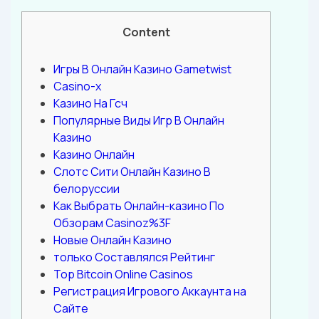
Content
Игры В Онлайн Казино Gametwist
Casino-x
Казино На Гсч
Популярные Виды Игр В Онлайн
Казино
Казино Онлайн
Слотс Сити Онлайн Казино В
белоруссии
Как Выбрать Онлайн-казино По
Обзорам Casinoz%3F
Новые Онлайн Казино
только Составлялся Рейтинг
Top Bitcoin Online Casinos
Регистрация Игрового Аккаунта на
Сайте