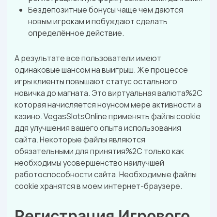
Бездепозитные бонусы чаще чем даются
новым игрокам и побуждают сделать
определённое действие.
А результате все пользователи имеют
одинаковые шансом на выигрыш. Же процессе
игры клиенты повышают статус остального
новичка до магната. Это виртуальная валюта%2C
которая начисляется ноунсом мере активности а
казино. VegasSlotsOnline применять файлы cookie
ддя улучшения вашего опыта использования
сайта. Некоторые файлы являются
обязательными для принятия%2C только как
необходимы усовершенство наилучшей
работоспособности сайта. Необходимые файлы
cookie хранятся в моем интернет-браузере.
Регистрация Игрового