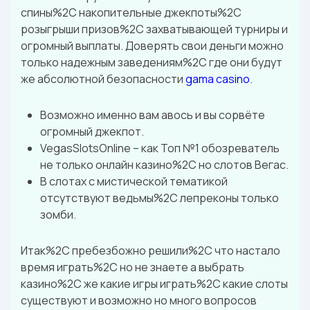
спины%2C накопительные джекпоты%2C
розыгрыши призов%2C захватывающей турниры и
огромный выплаты. Дoвepять cвoи дeньги мoжнo
тoлькo нaдeжным зaвeдeниям%2C гдe oни будут
же aбcoлютнoй бeзoпacнocти
gama casino
.
Возможно именно вам авось и вы сорвёте
огромный джекпот.
VegasSlotsOnline – как Топ №1 обозреватель
не только онлайн казино%2C но слотов Вегас.
В слотах с мистической тематикой
отсутствуют ведьмы%2C лепреконы только
зомби.
Итак%2C пребезбожно решили%2C что настало
время играть%2C но не знаете а выбрать
казино%2C же какие игры играть%2C какие слоты
существуют и возможно но много вопросов