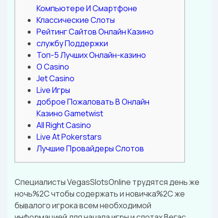
Компьютере И Смартфоне
Классические Слоты
Рейтинг Сайтов Онлайн Казино
службу Поддержки
Топ-5 Лучших Онлайн-казино
O Casino
Jet Casino
Live Игры
доброе Пожаловать В Онлайн
Казино Gametwist
All Right Casino
Live At Pokerstars
Лучшие Провайдеры Слотов
Специалисты VegasSlotsOnline трудятся день же
ночь%2C чтобы содержать и новичка%2C же
бывалого игрока всем необходимой
информацией для начала игры и слотах Вегас.