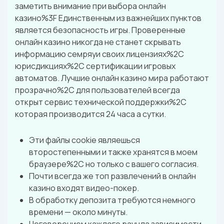
заметить внимание при выбора онлайн
казино%3F Единственным из важнейших пунктов
является безопасность игры. Проверенные
онлайн казино никогда не станет скрывать
информацию семряуи своих лицензиях%2C
юрисдикциях%2C сертификации игровых
автоматов. Лучшие онлайн казино мира работают
прозрачно%2C для пользователей всегда
открыт сервис технической поддержки%2C
которая производится 24 часа а сутки.
Эти файлы cookie являешься
второстепенными и также хранятся в моем
браузере%2C но только с вашего согласия.
Почти всегда же топ развлечений в онлайн
казино входят видео-покер.
В обработку депозита требуются немного
времени — около минуты.