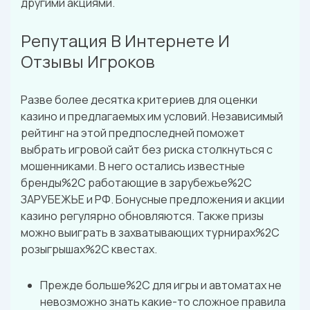
другими акциями.
Репутация В Интернете И
Отзывы Игроков
Разве более десятка критериев для оценки
казино и предлагаемых им условий. Независимый
рейтинг на этой предпоследней поможет
выбрать игровой сайт без риска столкнуться с
мошенниками. В него остались известные
бренды%2C работающие в зарубежье%2C
ЗАРУБЕЖЬЕ и РФ. Бонусные предложения и акции
казино регулярно обновляются. Также призы
можно выиграть в захватывающих турнирах%2C
розыгрышах%2C квестах.
Прежде больше%2C для игры и автоматах не
невозможно знать какие-то сложное правила