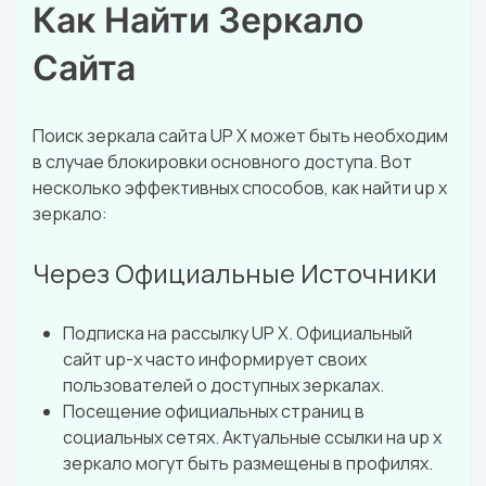
Как Найти Зеркало
Сайта
Поиск зеркала сайта UP X может быть необходим
в случае блокировки основного доступа. Вот
несколько эффективных способов, как найти up x
зеркало:
Через Официальные Источники
Подписка на рассылку UP X. Официальный
сайт up-x часто информирует своих
пользователей о доступных зеркалах.
Посещение официальных страниц в
социальных сетях. Актуальные ссылки на up x
зеркало могут быть размещены в профилях.