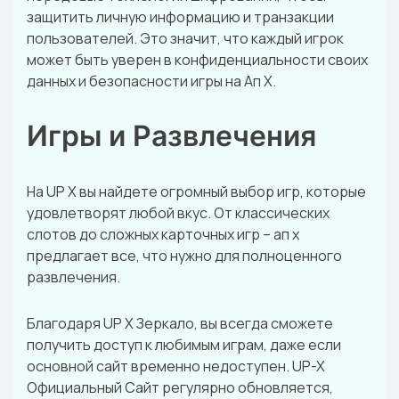
защитить личную информацию и транзакции
пользователей. Это значит, что каждый игрок
может быть уверен в конфиденциальности своих
данных и безопасности игры на Ап Х.
Игры и Развлечения
На UP X вы найдете огромный выбор игр, которые
удовлетворят любой вкус. От классических
слотов до сложных карточных игр – ап х
предлагает все, что нужно для полноценного
развлечения.
Благодаря UP X Зеркало, вы всегда сможете
получить доступ к любимым играм, даже если
основной сайт временно недоступен. UP-X
Официальный Сайт регулярно обновляется,