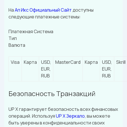
На
Ап Икс Официальный Сайт
доступны
следующие платежные системы:
Платежная Система
Тип
Валюта
Visa
Карта
USD,
MasterCard
Карта
USD,
Skrill
EUR,
EUR,
RUB
RUB
Безопасность Транзакций
UP X гарантирует безопасность всех финансовых
операций. Используя
UP X Зеркало
, вы можете
быть уверены в конфиденциальности своих