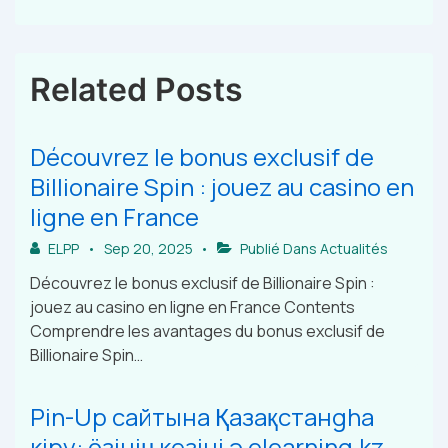
Related Posts
Découvrez le bonus exclusif de
Billionaire Spin : jouez au casino en
ligne en France
ELPP
Sep 20, 2025
Publié Dans
Actualités
Découvrez le bonus exclusif de Billionaire Spin :
jouez au casino en ligne en France Contents
Comprendre les avantages du bonus exclusif de
Billionaire Spin…
Pin-Up сайтына Қазақстанgha
кіру: öзінің кезіні э elearning.kz