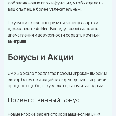
добавляя новые игры и функции, чтобы сделать
ваш опыт еще более увлекательным.
Не упустите шанс погрузиться в мир азарта и
адреналина с Ап Икс. Вас ждут незабываемые
впечатления и возможности сорвать крупный
выигрыш!
Бонусы и Акции
UP X Зеркало предлагает своим игрокам широкий
выбор бонусов и акций, которые делают игровой
процесс еще более увлекательным и выгодным.
Приветственный Бонус
Новые игроки, зарегистрировавшиеся на UP-X