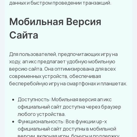
данных и быстром проведении транзакций.
Мобильная Версия
Сайта
Для пользователей, предпочитающих игру на
ходу, ап икс предлагает удобную мобильную
версию сайта. Она оптимизирована для всех
современных устройств, обеспечивая
бесперебойную игру на смартфонах и планшетах.
Доступность: Мобильная версия ап икс
официальный сайт доступна через браузер
любого устройства.
Функциональность: Все функции up-x
официальный сайт доступны в мобильной
версии, включая игры, бонусы и поддержку.