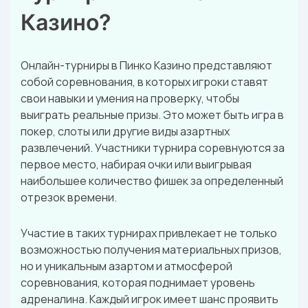
Казино?
Онлайн-турниры в Пинко Казино представляют
собой соревнования, в которых игроки ставят
свои навыки и умения на проверку, чтобы
выиграть реальные призы. Это может быть игра в
покер, слоты или другие виды азартных
развлечений. Участники турнира соревнуются за
первое место, набирая очки или выигрывая
наибольшее количество фишек за определенный
отрезок времени.
Участие в таких турнирах привлекает не только
возможностью получения материальных призов,
но и уникальным азартом и атмосферой
соревнования, которая поднимает уровень
адреналина. Каждый игрок имеет шанс проявить