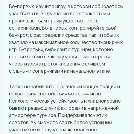
Во-первых, изучите игру, в которой собираетесь
участвовать, ведь знание всех тонкостей и
правил даст вам преимущество перед
соперниками. Во-вторых, контролируйте свой
банкролл, распределяя средства так, чтобы их
хватило на максимальное количество турнирных
игр. В-третьих, выбирайте турниры, которые
соответствуют вашему уровню мастерства,
чтобы избежать столкновения с слишком
сильными соперниками на начальном этапе.
Также не забывайте о значении концентрации и
сохранения спокойствия во время игры.
Психологическая устойчивость и хладнокровие
бывают решающими факторами в напряженной
атмосфере турнира. Придерживаясь этих
советов, вы сможете стать более успешным
участником и получать максимальное