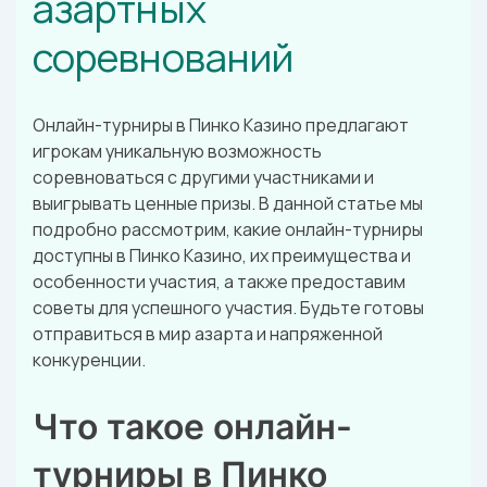
азартных
соревнований
Онлайн-турниры в Пинко Казино предлагают
игрокам уникальную возможность
соревноваться с другими участниками и
выигрывать ценные призы. В данной статье мы
подробно рассмотрим, какие онлайн-турниры
доступны в Пинко Казино, их преимущества и
особенности участия, а также предоставим
советы для успешного участия. Будьте готовы
отправиться в мир азарта и напряженной
конкуренции.
Что такое онлайн-
турниры в Пинко