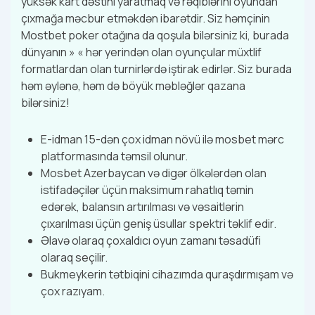
yüksək kart dəstini yaratmaq və rəqiblərini oyundan
çıxmağa məcbur etməkdən ibarətdir. Siz həmçinin
Mostbet poker otağına da qoşula bilərsiniz ki, burada
dünyanın » « hər yerindən olan oyunçular müxtlif
formatlardan olan turnirlərdə iştirak edirlər. Siz burada
həm əylənə, həm də böyük məbləğlər qazana
bilərsiniz!
E-idman 15-dən çox idman növü ilə mosbet mərc
platformasında təmsil olunur.
Mosbet Azerbaycan və digər ölkələrdən olan
istifadəçilər üçün maksimum rahatlıq təmin
edərək, balansın artırılması və vəsaitlərin
çıxarılması üçün geniş üsullar spektri təklif edir.
Əlavə olaraq çoxaldıcı oyun zamanı təsadüfi
olaraq seçilir.
Bukmeykerin tətbiqini cihazımda quraşdırmışam və
çox razıyam.