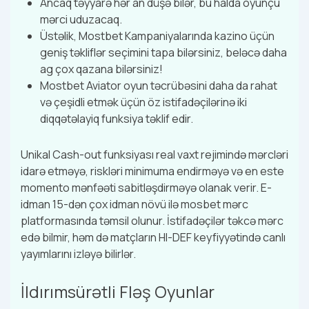
Ancaq təyyarə hər an düşə bilər, bu halda oyunçu
mərci uduzacaq.
Üstəlik, Mostbet Kampaniyalarında kazino üçün
geniş təkliflər seçimini tapa bilərsiniz, beləcə daha
ag çox qazana bilərsiniz!
Mostbet Aviator oyun təcrübəsini daha da rahat
və çeşidli etmək üçün öz istifadəçilərinə iki
diqqətəlayiq funksiya təklif edir.
Unikal Cash-out funksiyası real vaxt rejimində mərcləri
idarə etməyə, riskləri minimuma endirməyə və en este
momento mənfəəti sabitləşdirməyə olanak verir. E-
idman 15-dən çox idman növü ilə mosbet mərc
platformasında təmsil olunur. İstifadəçilər təkcə mərc
edə bilmir, həm də matçların HI-DEF keyfiyyətində canlı
yayımlarını izləyə bilirlər.
İldırımsürətli Fləş Oyunlar