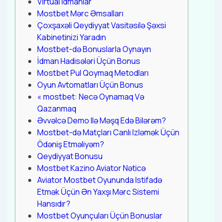
Virtual Idmanlar
Mostbet Mərc Əmsalları
Çoxşaxəli Qeydiyyat Vasitəsilə Şəxsi
Kabinetinizi Yaradın
Mostbet-də Bonuslarla Oynayın
İdman Hadisələri Üçün Bonus
Mostbet Pul Qoymaq Metodları
Oyun Avtomatları Üçün Bonus
« mostbet: Necə Oynamaq Və
Qazanmaq
Əvvəlcə Demo Ilə Məşq Edə Bilərəm?
Mostbet-də Matçları Canlı Izləmək Üçün
Ödəniş Etməliyəm?
Qeydiyyat Bonusu
Mostbet Kazino Aviator Nəticə
Aviator Mostbet Oyununda Istifadə
Etmək Üçün Ən Yaxşı Mərc Sistemi
Hansıdır?
Mostbet Oyunçuları Üçün Bonuslar