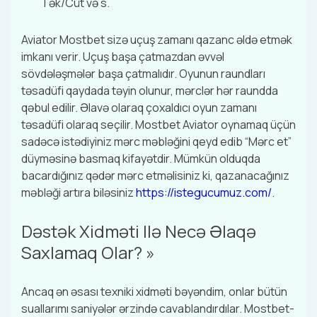
Tək/Cüt və s.
Aviator Mostbet sizə uçuş zamanı qazanc əldə etmək
imkanı verir. Uçuş başa çatmazdan əvvəl
sövdələşmələr başa çatmalıdır. Oyunun raundları
təsadüfi qaydada təyin olunur, mərclər hər raundda
qəbul edilir. Əlavə olaraq çoxaldıcı oyun zamanı
təsadüfi olaraq seçilir. Mostbet Aviator oynamaq üçün
sadəcə istədiyiniz mərc məbləğini qeyd edib “Mərc et”
düyməsinə basmaq kifayətdir. Mümkün olduqda
bacardığınız qədər mərc etməlisiniz ki, qazanacağınız
məbləği artıra biləsiniz
https://istegucumuz.com/
.
Dəstək Xidməti Ilə Necə Əlaqə
Saxlamaq Olar? »
Ancaq ən əsası texniki xidməti bəyəndim, onlar bütün
suallarımı saniyələr ərzində cavablandırdılar. Mostbet-