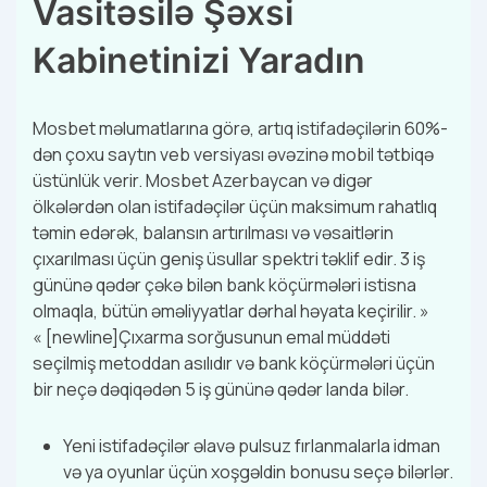
Vasitəsilə Şəxsi
Kabinetinizi Yaradın
Mosbet məlumatlarına görə, artıq istifadəçilərin 60%-
dən çoxu saytın veb versiyası əvəzinə mobil tətbiqə
üstünlük verir. Mosbet Azerbaycan və digər
ölkələrdən olan istifadəçilər üçün maksimum rahatlıq
təmin edərək, balansın artırılması və vəsaitlərin
çıxarılması üçün geniş üsullar spektri təklif edir. 3 iş
gününə qədər çəkə bilən bank köçürmələri istisna
olmaqla, bütün əməliyyatlar dərhal həyata keçirilir. »
« [newline]Çıxarma sorğusunun emal müddəti
seçilmiş metoddan asılıdır və bank köçürmələri üçün
bir neçə dəqiqədən 5 iş gününə qədər landa bilər.
Yeni istifadəçilər əlavə pulsuz fırlanmalarla idman
və ya oyunlar üçün xoşgəldin bonusu seçə bilərlər.