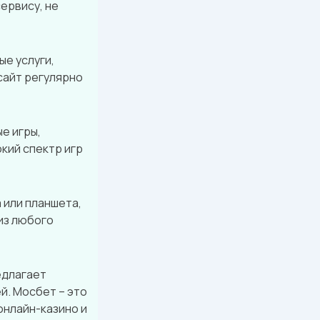
ервису, не
ые услуги,
 сайт регулярно
е игры,
окий спектр игр
 или планшета,
 из любого
едлагает
й. Мосбет – это
онлайн-казино и