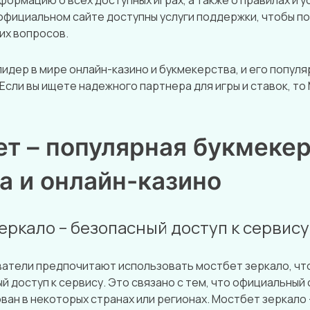
формацию о всех доступных играх, а также о правилах и у
 официальном сайте доступны услуги поддержки, чтобы п
их вопросов.
лидер в мире онлайн-казино и букмекерства, и его попул
 Если вы ищете надежного партнера для игры и ставок, то
т – популярная букмеке
а и онлайн-казино
еркало – безопасный доступ к сервису
ватели предпочитают использовать мостбет зеркало, чт
й доступ к сервису. Это связано с тем, что официальный
ван в некоторых странах или регионах. Мостбет зеркало 