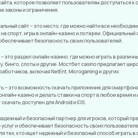
айта, которое позволяет пользователям доступаться к с
е законы и ограничения.
льный сайт – это место, где можно найти все необходим
 на спорт, игры в онлайн-казино и лотереи. Официальный
обеспечивает безопасность своих пользователей.
– это раздел онлайн-казино, где можно играть в различны
у, бинго, слоты и другие. Мостбет casino предлагает шир
аботчиков, включая NetEnt, Microgaming и других.
ь – это возможность скачать приложение для смартфона
 онлайн-казино и делать ставки на спорт в любое время и
скачать доступен для Android и iOS.
надежный и безопасный партнер для игроков, который пр
 услуг и обеспечивает безопасность своих пользователе
ля тех, кто ищет надежный и безопасный способ играть в 