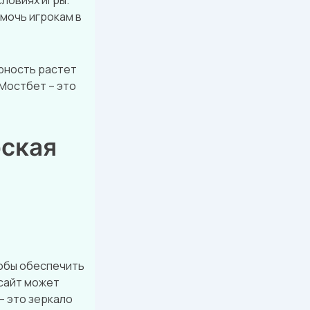
словиях игры.
омочь игрокам в
ярность растет
 Мостбет – это
рская
обы обеспечить
 сайт может
– это зеркало