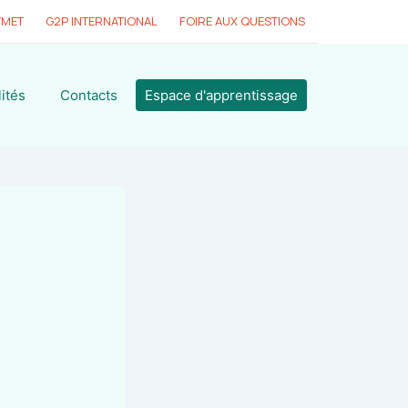
YMET
G2P INTERNATIONAL
FOIRE AUX QUESTIONS
ités
Contacts
Espace d'apprentissage