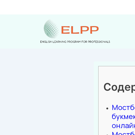
Соде
Мостб
букмек
онлай
Мостб