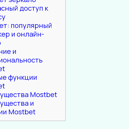
сный доступ к
су
ет: популярный
ер и онлайн-
о
ние и
иональность
et
ые функции
et
ущества Mostbet
ущества и
ии Mostbet