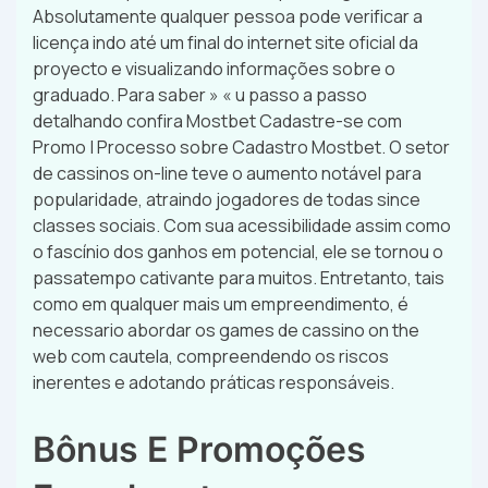
Absolutamente qualquer pessoa pode verificar a
licença indo até um final do internet site oficial da
proyecto e visualizando informações sobre o
graduado. Para saber » « u passo a passo
detalhando confira Mostbet Cadastre-se com
Promo | Processo sobre Cadastro Mostbet. O setor
de cassinos on-line teve o aumento notável para
popularidade, atraindo jogadores de todas since
classes sociais. Com sua acessibilidade assim como
o fascínio dos ganhos em potencial, ele se tornou o
passatempo cativante para muitos. Entretanto, tais
como em qualquer mais um empreendimento, é
necessario abordar os games de cassino on the
web com cautela, compreendendo os riscos
inerentes e adotando práticas responsáveis.
Bônus E Promoções