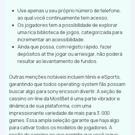
Use apenas u seu próprio número de telefone,
ao qual você continuamente tem acesso.
Os jogadores tem a possibilidade de explorar
uma rica biblioteca de jogos, categorizada para
incrementar an acessibilidade.
Ainda que possa, com registo rápido, fazer
depósitos at the jogar ou arriesgar, não poderá
resultar ao levantamento de fundos.
Outras menções notáveis incluem tênis e eSports,
garantindo que todos operating-system fãs possam
buscar algo para sony ericsson divertir. A seção de
cassino on-line da MostBet é uma parte vibrador e
dinâmica de sua plataforma, com uma
impressionante variedade de mais para 3. 000
games. Essa ampla seleção garante que haja algo
para cativar todos os modelos de jogadores. A
seção de cassino ao vivo permite que você jogue