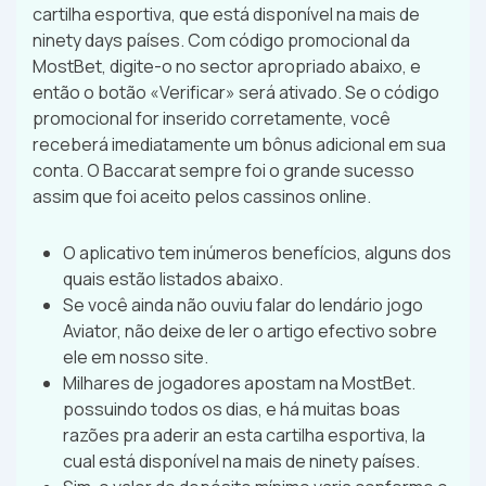
cartilha esportiva, que está disponível na mais de
ninety days países. Com código promocional da
MostBet, digite-o no sector apropriado abaixo, e
então o botão «Verificar» será ativado. Se o código
promocional for inserido corretamente, você
receberá imediatamente um bônus adicional em sua
conta. O Baccarat sempre foi o grande sucesso
assim que foi aceito pelos cassinos online.
O aplicativo tem inúmeros benefícios, alguns dos
quais estão listados abaixo.
Se você ainda não ouviu falar do lendário jogo
Aviator, não deixe de ler o artigo efectivo sobre
ele em nosso site.
Milhares de jogadores apostam na MostBet.
possuindo todos os dias, e há muitas boas
razões pra aderir an esta cartilha esportiva, la
cual está disponível na mais de ninety países.