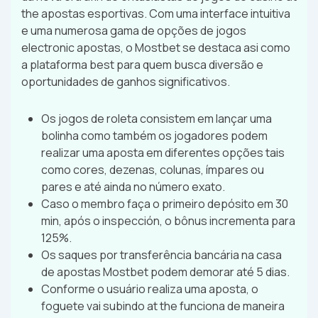
the apostas esportivas. Com uma interface intuitiva
e uma numerosa gama de opções de jogos
electronic apostas, o Mostbet se destaca asi como
a plataforma best para quem busca diversão e
oportunidades de ganhos significativos.
Os jogos de roleta consistem em lançar uma
bolinha como também os jogadores podem
realizar uma aposta em diferentes opções tais
como cores, dezenas, colunas, ímpares ou
pares e até ainda no número exato.
Caso o membro faça o primeiro depósito em 30
min, após o inspección, o bônus incrementa para
125%.
Os saques por transferência bancária na casa
de apostas Mostbet podem demorar até 5 dias.
Conforme o usuário realiza uma aposta, o
foguete vai subindo at the funciona de maneira