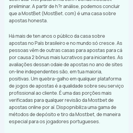
preliminar. A partir de h?r análise, podemos concluir
que a MostBet (MostBet. com) é uma casa sobre
apostas honesta.
Há mais de ten anos o público da casa sobre
apostas no País brasileiro e no mundo só cresce. As
pessoas vêm de outras casas para apostas para cá
por causa 2 bônus mais lucrativos para iniciantes. As
avaliações dessan odaie de apostas no ano de sites
on-line independentes são, em tua maioria,
positivas. Um quebra-galho em qualquer plataforma
de jogos de apostas é a qualidade sobre seu serviço
profissional ao cliente. É uma das porções mais
verificadas para qualquer revisão da Mostbet de
apostas online por aí. Dispopnibiliza uma gama de
métodos de depósito e tiro da Mostbet, de maneira
especial para os jogadores portugueses.