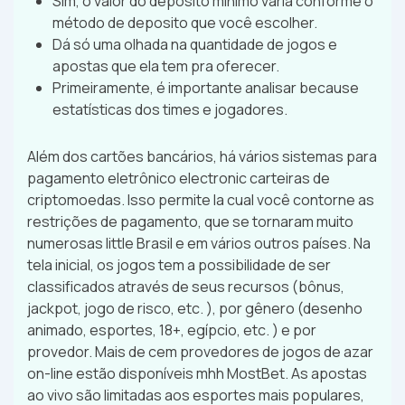
Sim, o valor do depósito mínimo varia conforme o
método de deposito que você escolher.
Dá só uma olhada na quantidade de jogos e
apostas que ela tem pra oferecer.
Primeiramente, é importante analisar because
estatísticas dos times e jogadores.
Além dos cartões bancários, há vários sistemas para
pagamento eletrônico electronic carteiras de
criptomoedas. Isso permite la cual você contorne as
restrições de pagamento, que se tornaram muito
numerosas little Brasil e em vários outros países. Na
tela inicial, os jogos tem a possibilidade de ser
classificados através de seus recursos (bônus,
jackpot, jogo de risco, etc. ), por gênero (desenho
animado, esportes, 18+, egípcio, etc. ) e por
provedor. Mais de cem provedores de jogos de azar
on-line estão disponíveis mhh MostBet. As apostas
ao vivo são limitadas aos esportes mais populares,