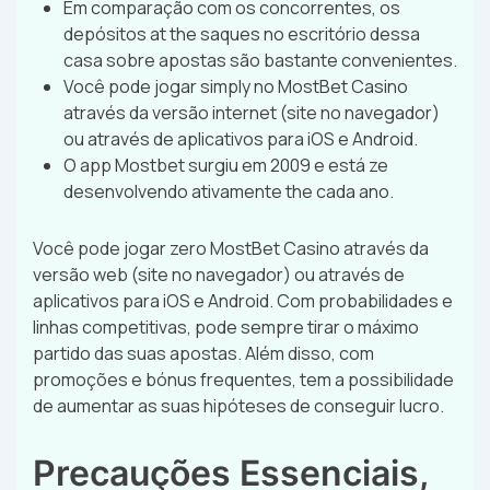
Em comparação com os concorrentes, os
depósitos at the saques no escritório dessa
casa sobre apostas são bastante convenientes.
Você pode jogar simply no MostBet Casino
através da versão internet (site no navegador)
ou através de aplicativos para iOS e Android.
O app Mostbet surgiu em 2009 e está ze
desenvolvendo ativamente the cada ano.
Você pode jogar zero MostBet Casino através da
versão web (site no navegador) ou através de
aplicativos para iOS e Android. Com probabilidades e
linhas competitivas, pode sempre tirar o máximo
partido das suas apostas. Além disso, com
promoções e bónus frequentes, tem a possibilidade
de aumentar as suas hipóteses de conseguir lucro.
Precauções Essenciais,