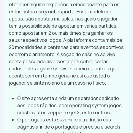
oferecer alguma experiência emocionante para os
entusiastas carry out esporte. Esse modelo de
aposta são apostas múltiplas, nas quais o jogador
tem a possibilidade de apostar em várias partidas,
como apostar em 2 ou mais times pra ganhar os
seus respectivos jogos. A plataforma conta mais de
20 modalidades e centenas para eventos esportivos
ocorrem diariamente. A seção de cassino ao vivo
conta possuindo diversos jogos sobre cartas,
dados, roleta, game shows, no meio de outros que
acontecem em tempo genuine así que usted o
jogador se sinta no ano de um cassino físico.
O site apresenta ainda um separador dedicado
aos jogos rápidos, com operating system jogos
crash aviator, zeppelin e jetX, entre outros.
O português está suvenir, e a tradução das
páginas afin de o português é precisa e search