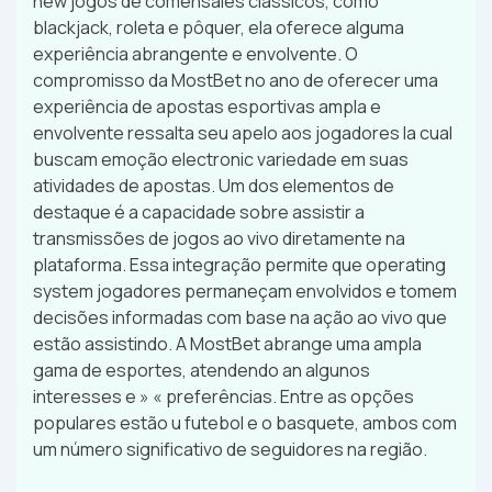
new jogos de comensales clássicos, como
blackjack, roleta e pôquer, ela oferece alguma
experiência abrangente e envolvente. O
compromisso da MostBet no ano de oferecer uma
experiência de apostas esportivas ampla e
envolvente ressalta seu apelo aos jogadores la cual
buscam emoção electronic variedade em suas
atividades de apostas. Um dos elementos de
destaque é a capacidade sobre assistir a
transmissões de jogos ao vivo diretamente na
plataforma. Essa integração permite que operating
system jogadores permaneçam envolvidos e tomem
decisões informadas com base na ação ao vivo que
estão assistindo. A MostBet abrange uma ampla
gama de esportes, atendendo an algunos
interesses e » « preferências. Entre as opções
populares estão u futebol e o basquete, ambos com
um número significativo de seguidores na região.