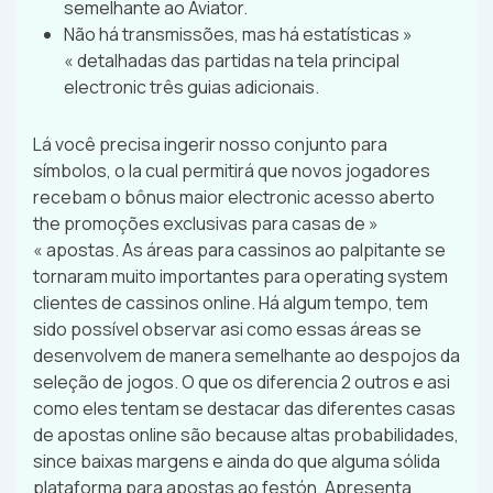
semelhante ao Aviator.
Não há transmissões, mas há estatísticas »
« detalhadas das partidas na tela principal
electronic três guias adicionais.
Lá você precisa ingerir nosso conjunto para
símbolos, o la cual permitirá que novos jogadores
recebam o bônus maior electronic acesso aberto
the promoções exclusivas para casas de »
« apostas. As áreas para cassinos ao palpitante se
tornaram muito importantes para operating system
clientes de cassinos online. Há algum tempo, tem
sido possível observar asi como essas áreas se
desenvolvem de manera semelhante ao despojos da
seleção de jogos. O que os diferencia 2 outros e asi
como eles tentam se destacar das diferentes casas
de apostas online são because altas probabilidades,
since baixas margens e ainda do que alguma sólida
plataforma para apostas ao festón. Apresenta