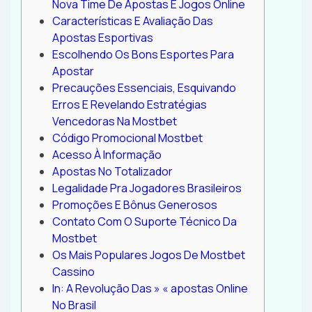
Nova Time De Apostas E Jogos Online
Características E Avaliação Das
Apostas Esportivas
Escolhendo Os Bons Esportes Para
Apostar
Precauções Essenciais, Esquivando
Erros E Revelando Estratégias
Vencedoras Na Mostbet
Código Promocional Mostbet
Acesso À Informação
Apostas No Totalizador
Legalidade Pra Jogadores Brasileiros
Promoções E Bônus Generosos
Contato Com O Suporte Técnico Da
Mostbet
Os Mais Populares Jogos De Mostbet
Cassino
In: A Revolução Das » « apostas Online
No Brasil