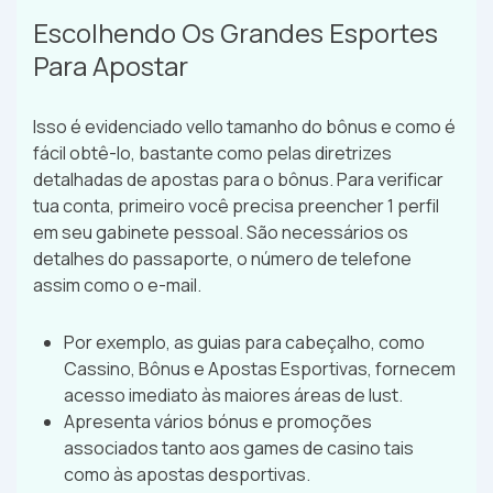
Escolhendo Os Grandes Esportes
Para Apostar
Isso é evidenciado vello tamanho do bônus e como é
fácil obtê-lo, bastante como pelas diretrizes
detalhadas de apostas para o bônus. Para verificar
tua conta, primeiro você precisa preencher 1 perfil
em seu gabinete pessoal. São necessários os
detalhes do passaporte, o número de telefone
assim como o e-mail.
Por exemplo, as guias para cabeçalho, como
Cassino, Bônus e Apostas Esportivas, fornecem
acesso imediato às maiores áreas de lust.
Apresenta vários bónus e promoções
associados tanto aos games de casino tais
como às apostas desportivas.