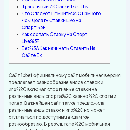
Трансляции И Ставки 1xbet Live
что Следует Помнить%2C намного
Чем Делать Ставки Live На
Спорт%3F
Как сделать Ставку На Спорт
Live%3F
Bet%3A Как начинать Ставить На
Сайте Бк
Сайт 1xbet официальному сайт мобильная версия
предлагает разнообразие видов ставок и
игр%2C включая спортивные ставки на
различные виды спорта%2C казино%2C слоты и
покер. Важнейшей сайт также предложила
различные виды ставок и игр%2C но может
отличаться по доступным видам же
разнообразию. В результате%2C мобильная