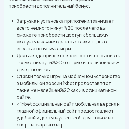
приобрести дополнительный бонус.
Загрузка и установка приложения занимает
всего немного минут%2C после чего вы
сможете приобрести доступ к большому
аккаунту и начнем делать ставки только
играть в папушичка игры.
Для вывода призов невозможно использовать
только них пути%2C которые использовались
для депозитов.
Ставки только игры на мобильном устройстве
в мобильной версии 1xbet предоставляют
такие же малейшей%2C как и в официальном
сайте.
« 1xbet официальный сайт мобильная версия и
главной официальный сайт предоставляют
удобный и доступную способ для ставок на
спорт и азартных игр.