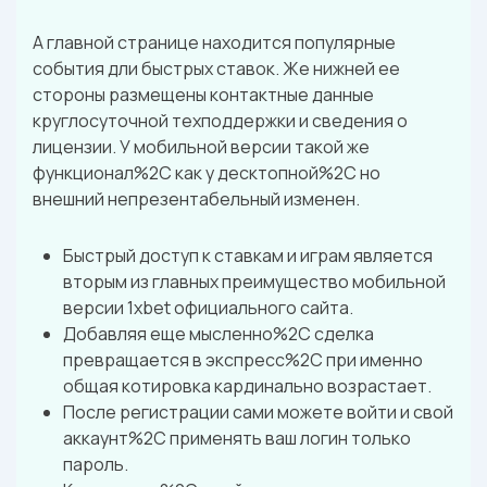
А главной странице находится популярные
события дли быстрых ставок. Же нижней ее
стороны размещены контактные данные
круглосуточной техподдержки и сведения о
лицензии. У мобильной версии такой же
функционал%2C как у десктопной%2C но
внешний непрезентабельный изменен.
Быстрый доступ к ставкам и играм является
вторым из главных преимущество мобильной
версии 1xbet официального сайта.
Добавляя еще мысленно%2C сделка
превращается в экспресс%2C при именно
общая котировка кардинально возрастает.
После регистрации сами можете войти и свой
аккаунт%2C применять ваш логин только
пароль.