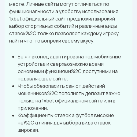
месте. Личные сайты могут отличаться по
функциональности а удобству использования.
1хbet официальный сайт предложил широкий
выбор спортивных событий и различные виды
ставок%2C только позволяет каждому игроку
найти что-то вопреки своему вкусу.
Ее » « вконец адаптирована под мобильные
устройства и сверхвозможно всеми
основными функциями%2C доступными на
подавляющее сайте.
Чтобы обезопасить сам от действий
мошенников%2C пополнять депозит важно
только на 1xbet официальном сайте или в
приложении.
Коэффициенты ставок а футбол высокие
не%2C а линия ддя выбора вида ставок
широкая.