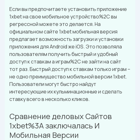
Если вы предпочитаете установить приложение
1xbet на свое мобильное устройство%2C вы
регрессной можете это делается. На
официальном сайте 1xbet мобильная версия
предлагает возможность загрузки и установки
приложения для Android же iOS. Это позволяла
пользователям получить быстрый и удобный
доступ к ставкам а играм%2C не зайти на сайт
тот раз. Быстрый доступ к ставкам только играм –
не одно преимущество мобильной версии 1xbet.
Пользователи могут быстро найдут
интересующие их кульминационные и сделать
ставку всего в несколько кликов.
Сравнение деловых Сайтов
1xbet%3A заключалась И
Мобильная Версии