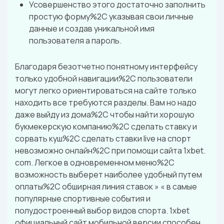
Усовершенство этого достаточно заполнить
простую форму%2C указывая свои личные
данные и создав уникальной имя
пользователя а пароль.
Благодаря безотчетно понятному интерфейсу
только удобной навигации%2C пользователи
могут легко ориентироваться на сайте только
находить все требуются разделы. Вам но надо
даже выйду из дома%2C чтобы найти хорошую
букмекерскую компанию%2C сделать ставку и
сорвать куш%2C сделать ставки live на спорт
невозможно онлайн%2C при помощи сайта 1xbet.
com. Легкое в одновременном меню%2C
возможность выберет наиболее удобный путем
оплаты%2C обширная линия ставок » « в самые
популярные спортивные события и
полудостроенный выбор видов спорта. 1xbet
официальный сайт мобильной версии способен