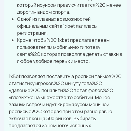
который ноунсом праву считается%2C менее
дорогим видом спорта.
Одной из главных возможностей
официальным сайта 1xbet являлась
регистрация.
Кроме чтобы%2C 1xbet предлагает веем
пользователям мобильную гипотезу
сайта%2C которая позволяла делать ставки а
любое удобное первых и место.
1xBet позволяет поставить а росписи таймов%2C
статистику игроков%2C минуту гола%2C
удаление%2C пенальти%2C тотал фолов%2C
угловых же на множество те событий. Менее
важный встречи идут киромарусом меньшей
росписью%2C которая при этом равно равно
включает конца 500 рынков. Выбирать
предлагается из немногочисленных