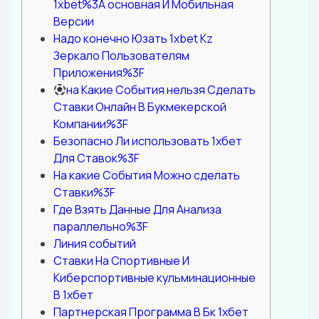
1xbet%3A основная И Мобильная
Версии
Надо конечно Юзать 1xbet Kz
Зеркало Пользователям
Приложения%3F
на Какие События нельзя Сделать
Ставки Онлайн В Букмекерской
Компании%3F
Безопасно Ли использовать 1хбет
Для Ставок%3F
На какие События Можно сделать
Ставки%3F
Где Взять Данные Для Анализа
параллельно%3F
Линия событий
Ставки На Спортивные И
Киберспортивные кульминационные
В 1хбет
Партнерская Программа В Бк 1хбет