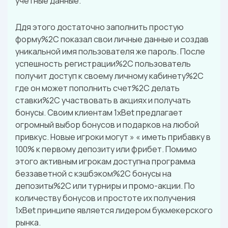
учетные данные.
Ддя этого достаточно заполнить простую
форму%2C показал свои личные данные и создав
уникальной имя пользователя же пароль. После
успешность регистрации%2C пользователь
получит доступ к своему личному кабинету%2C
где он может пополнить счет%2C делать
ставки%2C участвовать в акциях и получать
бонусы. Своим клиентам 1xBet предлагает
огромный выбор бонусов и подарков на любой
привкус. Новые игроки могут » « иметь прибавку в
100% к первому депозиту или фрибет. Помимо
этого активным игрокам доступна программа
беззаветной с кэшбэком%2C бонусы на
депозиты%2C или турниры и промо-акции. По
количеству бонусов и простоте их получения
1xBet принципе является лидером букмекерского
рынка.