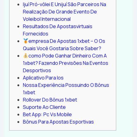
Ijuí Pró-vôlei E Unijuí São Parceiros Na
Realização De Grande Evento De
Voleibol Internacional
Resultados De Apostasvirtuais
Fornecidos
empresa De Apostas 1xbet – O Os
Quais Você Gostaria Sobre Saber?
como Pode Ganhar Dinheiro Com A
1xbet? Fazendo Previsões Na Eventos
Desportivos
Aplicativo Para Ios
Nossa Experiência Possuindo O Bônus
1xbet
Rollover Do Bônus 1xbet
Suporte Ao Cliente
Bet App: Pc Vs Mobile
Bônus Para Apostas Esportivas