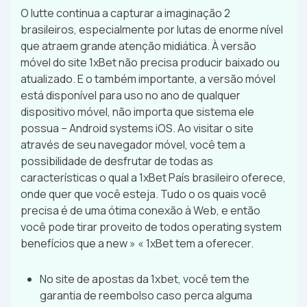
O lutte continua a capturar a imaginação 2
brasileiros, especialmente por lutas de enorme nível
que atraem grande atenção midiática. À versão
móvel do site 1xBet não precisa producir baixado ou
atualizado. E o também importante, a versão móvel
está disponível para uso no ano de qualquer
dispositivo móvel, não importa que sistema ele
possua – Android systems iOS. Ao visitar o site
através de seu navegador móvel, você tem a
possibilidade de desfrutar de todas as
características o qual a 1xBet País brasileiro oferece,
onde quer que você esteja. Tudo o os quais você
precisa é de uma ótima conexão à Web, e então
você pode tirar proveito de todos operating system
benefícios que a new » « 1xBet tem a oferecer.
No site de apostas da 1xbet, você tem the
garantia de reembolso caso perca alguma