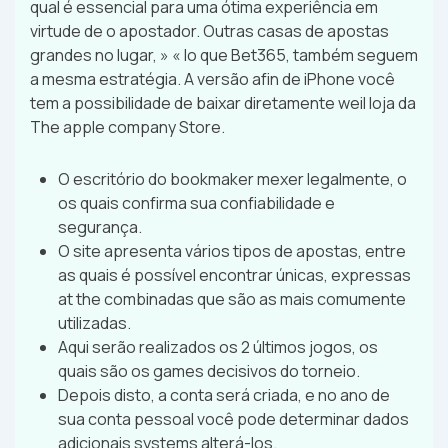
qual é essencial para uma ótima experiência em
virtude de o apostador. Outras casas de apostas
grandes no lugar, » « lo que Bet365, também seguem
a mesma estratégia. A versão afin de iPhone você
tem a possibilidade de baixar diretamente weil loja da
The apple company Store.
O escritório do bookmaker mexer legalmente, o
os quais confirma sua confiabilidade e
segurança.
O site apresenta vários tipos de apostas, entre
as quais é possível encontrar únicas, expressas
at the combinadas que são as mais comumente
utilizadas.
Aqui serão realizados os 2 últimos jogos, os
quais são os games decisivos do torneio.
Depois disto, a conta será criada, e no ano de
sua conta pessoal você pode determinar dados
adicionais systems alterá-los.