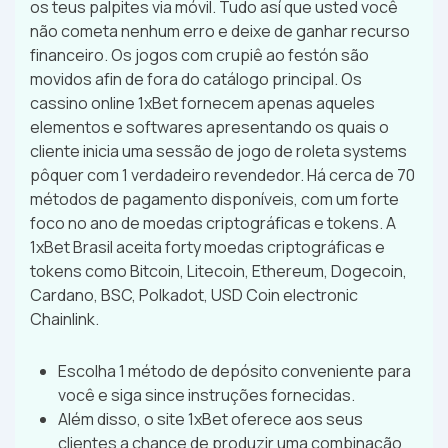
os teus palpites via móvil. Tudo así que usted você
não cometa nenhum erro e deixe de ganhar recurso
financeiro. Os jogos com crupiê ao festón são
movidos afin de fora do catálogo principal. Os
cassino online 1xBet fornecem apenas aqueles
elementos e softwares apresentando os quais o
cliente inicia uma sessão de jogo de roleta systems
pôquer com 1 verdadeiro revendedor. Há cerca de 70
métodos de pagamento disponíveis, com um forte
foco no ano de moedas criptográficas e tokens. A
1xBet Brasil aceita forty moedas criptográficas e
tokens como Bitcoin, Litecoin, Ethereum, Dogecoin,
Cardano, BSC, Polkadot, USD Coin electronic
Chainlink.
Escolha 1 método de depósito conveniente para
você e siga since instruções fornecidas.
Além disso, o site 1xBet oferece aos seus
clientes a chance de produzir uma combinação