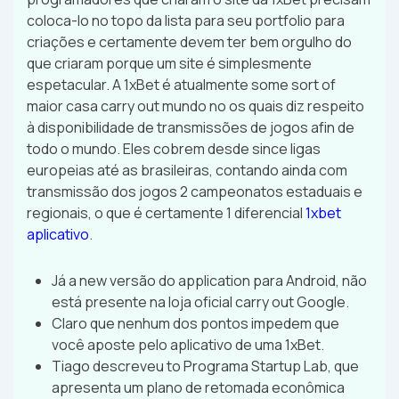
coloca-lo no topo da lista para seu portfolio para
criações e certamente devem ter bem orgulho do
que criaram porque um site é simplesmente
espetacular. A 1xBet é atualmente some sort of
maior casa carry out mundo no os quais diz respeito
à disponibilidade de transmissões de jogos afin de
todo o mundo. Eles cobrem desde since ligas
europeias até as brasileiras, contando ainda com
transmissão dos jogos 2 campeonatos estaduais e
regionais, o que é certamente 1 diferencial
1xbet
aplicativo
.
Já a new versão do application para Android, não
está presente na loja oficial carry out Google.
Claro que nenhum dos pontos impedem que
você aposte pelo aplicativo de uma 1xBet.
Tiago descreveu to Programa Startup Lab, que
apresenta um plano de retomada econômica