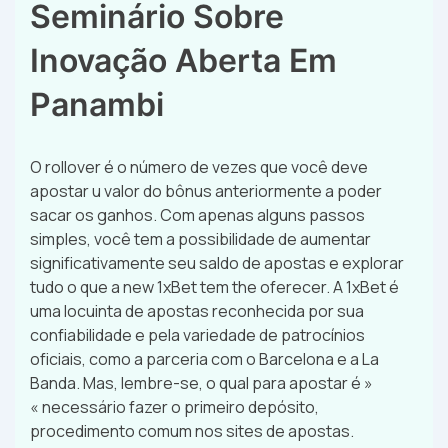
Seminário Sobre
Inovação Aberta Em
Panambi
O rollover é o número de vezes que você deve
apostar u valor do bônus anteriormente a poder
sacar os ganhos. Com apenas alguns passos
simples, você tem a possibilidade de aumentar
significativamente seu saldo de apostas e explorar
tudo o que a new 1xBet tem the oferecer. A 1xBet é
uma locuinta de apostas reconhecida por sua
confiabilidade e pela variedade de patrocínios
oficiais, como a parceria com o Barcelona e a La
Banda. Mas, lembre-se, o qual para apostar é »
« necessário fazer o primeiro depósito,
procedimento comum nos sites de apostas.