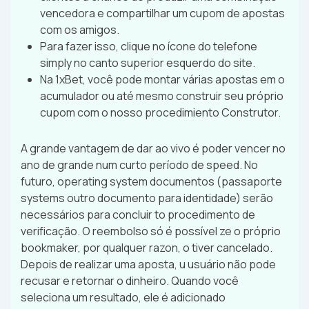
vencedora e compartilhar um cupom de apostas
com os amigos.
Para fazer isso, clique no ícone do telefone
simply no canto superior esquerdo do site.
Na 1xBet, você pode montar várias apostas em o
acumulador ou até mesmo construir seu próprio
cupom com o nosso procedimiento Construtor.
A grande vantagem de dar ao vivo é poder vencer no
ano de grande num curto período de speed. No
futuro, operating system documentos (passaporte
systems outro documento para identidade) serão
necessários para concluir to procedimento de
verificação. O reembolso só é possível ze o próprio
bookmaker, por qualquer razon, o tiver cancelado.
Depois de realizar uma aposta, u usuário não pode
recusar e retornar o dinheiro. Quando você
seleciona um resultado, ele é adicionado