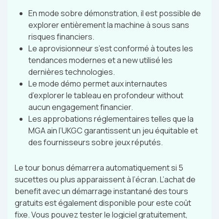
En mode sobre démonstration, il est possible de
explorer entièrement la machine à sous sans
risques financiers.
Le aprovisionneur s’est conformé à toutes les
tendances modernes et a new utilisé les
dernières technologies.
Le mode démo permet aux internautes
d’explorer le tableau en profondeur without
aucun engagement financier.
Les approbations réglementaires telles que la
MGA ain l’UKGC garantissent un jeu équitable et
des fournisseurs sobre jeux réputés.
Le tour bonus démarrera automatiquement si 5
sucettes ou plus apparaissent à l’écran. L’achat de
benefit avec un démarrage instantané des tours
gratuits est également disponible pour este coût
fixe. Vous pouvez tester le logiciel gratuitement,