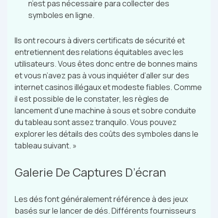
n’est pas nécessaire para collecter des
symboles en ligne.
Ils ont recours à divers certificats de sécurité et
entretiennent des relations équitables avec les
utilisateurs. Vous êtes donc entre de bonnes mains
et vous n’avez pas à vous inquiéter d’aller sur des
internet casinos illégaux et modeste fiables. Comme
il est possible de le constater, les règles de
lancement d’une machine à sous et sobre conduite
du tableau sont assez tranquilo. Vous pouvez
explorer les détails des coûts des symboles dans le
tableau suivant. »
Galerie De Captures D’écran
Les dés font généralement référence à des jeux
basés sur le lancer de dés. Différents fournisseurs