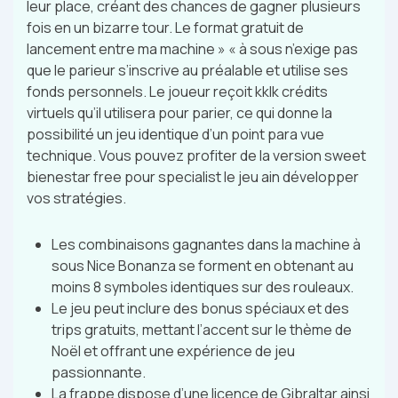
leur place, créant des chances de gagner plusieurs
fois en un bizarre tour. Le format gratuit de
lancement entre ma machine » « à sous n’exige pas
que le parieur s’inscrive au préalable et utilise ses
fonds personnels. Le joueur reçoit kklk crédits
virtuels qu’il utilisera pour parier, ce qui donne la
possibilité un jeu identique d’un point para vue
technique. Vous pouvez profiter de la version sweet
bienestar free pour specialist le jeu ain développer
vos stratégies.
Les combinaisons gagnantes dans la machine à
sous Nice Bonanza se forment en obtenant au
moins 8 symboles identiques sur des rouleaux.
Le jeu peut inclure des bonus spéciaux et des
trips gratuits, mettant l’accent sur le thème de
Noël et offrant une expérience de jeu
passionnante.
La frappe dispose d’une licence de Gibraltar ainsi