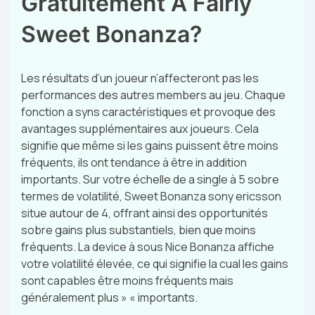
Gratuitement À Fairly
Sweet Bonanza?
Les résultats d’un joueur n’affecteront pas les
performances des autres members au jeu. Chaque
fonction a syns caractéristiques et provoque des
avantages supplémentaires aux joueurs. Cela
signifie que même si les gains puissent être moins
fréquents, ils ont tendance à être in addition
importants. Sur votre échelle de a single à 5 sobre
termes de volatilité, Sweet Bonanza sony ericsson
situe autour de 4, offrant ainsi des opportunités
sobre gains plus substantiels, bien que moins
fréquents. La device à sous Nice Bonanza affiche
votre volatilité élevée, ce qui signifie la cual les gains
sont capables être moins fréquents mais
généralement plus » « importants.