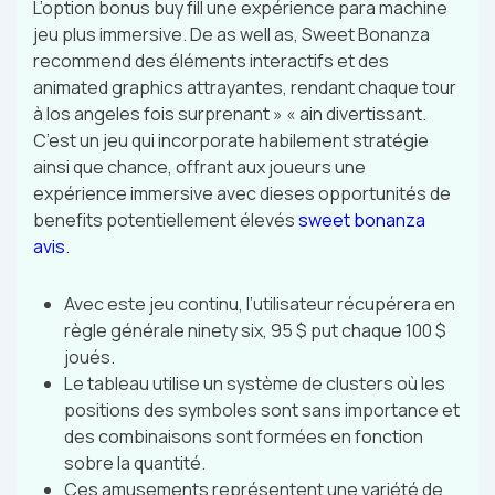
L’option bonus buy fill une expérience para machine
jeu plus immersive. De as well as, Sweet Bonanza
recommend des éléments interactifs et des
animated graphics attrayantes, rendant chaque tour
à los angeles fois surprenant » « ain divertissant.
C’est un jeu qui incorporate habilement stratégie
ainsi que chance, offrant aux joueurs une
expérience immersive avec dieses opportunités de
benefits potentiellement élevés
sweet bonanza
avis
.
Avec este jeu continu, l’utilisateur récupérera en
règle générale ninety six, 95 $ put chaque 100 $
joués.
Le tableau utilise un système de clusters où les
positions des symboles sont sans importance et
des combinaisons sont formées en fonction
sobre la quantité.
Ces amusements représentent une variété de