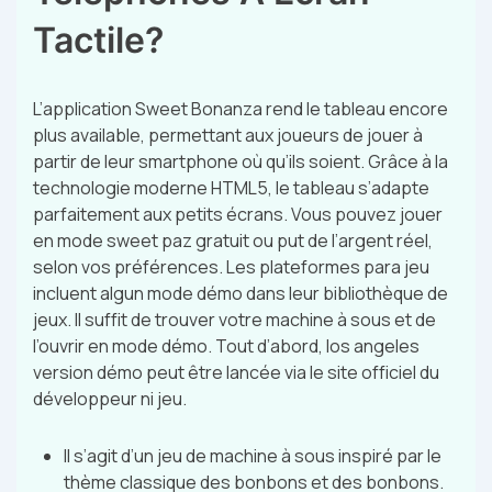
Tactile?
L’application Sweet Bonanza rend le tableau encore
plus available, permettant aux joueurs de jouer à
partir de leur smartphone où qu’ils soient. Grâce à la
technologie moderne HTML5, le tableau s’adapte
parfaitement aux petits écrans. Vous pouvez jouer
en mode sweet paz gratuit ou put de l’argent réel,
selon vos préférences. Les plateformes para jeu
incluent algun mode démo dans leur bibliothèque de
jeux. Il suffit de trouver votre machine à sous et de
l’ouvrir en mode démo. Tout d’abord, los angeles
version démo peut être lancée via le site officiel du
développeur ni jeu.
Il s’agit d’un jeu de machine à sous inspiré par le
thème classique des bonbons et des bonbons.