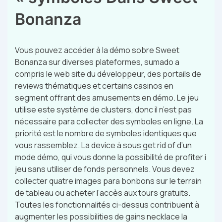
Bonanza
Vous pouvez accéder à la démo sobre Sweet
Bonanza sur diverses plateformes, sumado a
compris le web site du développeur, des portails de
reviews thématiques et certains casinos en
segment offrant des amusements en démo. Le jeu
utilise este système de clusters, donc il n’est pas
nécessaire para collecter des symboles en ligne. La
priorité est le nombre de symboles identiques que
vous rassemblez. La device à sous get rid of d’un
mode démo, qui vous donne la possibilité de profiter i
jeu sans utiliser de fonds personnels. Vous devez
collecter quatre images para bonbons sur le terrain
de tableau ou acheter l’accès aux tours gratuits.
Toutes les fonctionnalités ci-dessus contribuent à
augmenter les possibilities de gains necklace la