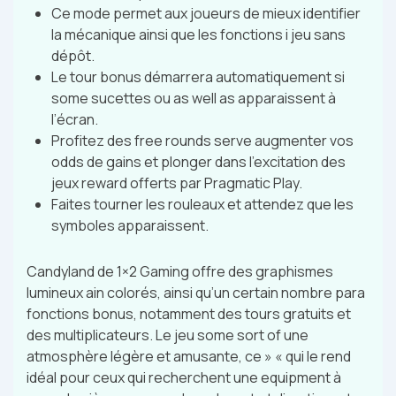
Ce mode permet aux joueurs de mieux identifier
la mécanique ainsi que les fonctions i jeu sans
dépôt.
Le tour bonus démarrera automatiquement si
some sucettes ou as well as apparaissent à
l’écran.
Profitez des free rounds serve augmenter vos
odds de gains et plonger dans l’excitation des
jeux reward offerts par Pragmatic Play.
Faites tourner les rouleaux et attendez que les
symboles apparaissent.
Candyland de 1×2 Gaming offre des graphismes
lumineux ain colorés, ainsi qu’un certain nombre para
fonctions bonus, notamment des tours gratuits et
des multiplicateurs. Le jeu some sort of une
atmosphère légère et amusante, ce » « qui le rend
idéal pour ceux qui recherchent une equipment à