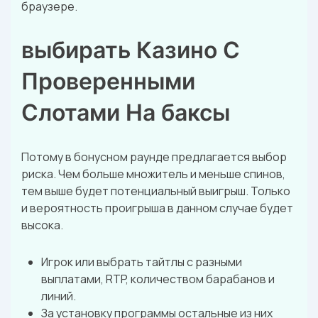
браузере.
выбирать Казино С
Проверенными
Слотами На баксы
Потому в бонусном раунде предлагается выбор
риска. Чем больше множитель и меньше спинов,
тем выше будет потенциальный выигрыш. Только
и вероятность проигрыша в данном случае будет
высока.
Игрок или выбрать тайтлы с разными
выплатами, RTP, количеством барабанов и
линий.
За установку программы остальные из них