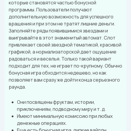
которые становятся частью бонусной
программы. Пользователи получают
дополнительную возможность для успешного
вращения и при этом не тратят лишние деньги.
Заполняйте ряды появившимися звездами и
выигрывайте в этот знаменитый автомат. Слот
привлекает своей звездной тематикой, красивой
графикой, а нормализаторской дает ощущение
радоваться и веселья. Только такой вариант
подходит для тех, не играет по-крупному. Обычно
бонусная игра обходится недешево, но как
позволяет вам сразу же дойти конца серьезного
раунда.
Они посвящены фруктам, истории,
приключениям, подводному миру и т. д.
Имеют минимальную комиссию при любых
денежные операциях.
Еще есть бонусная игра, липкие вайлды,