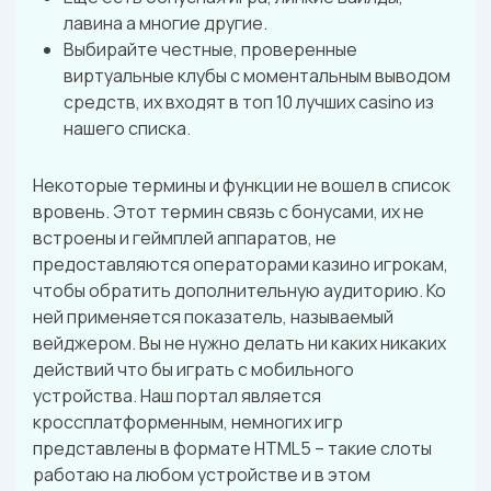
лавина а многие другие.
Выбирайте честные, проверенные
виртуальные клубы с моментальным выводом
средств, их входят в топ 10 лучших casino из
нашего списка.
Некоторые термины и функции не вошел в список
вровень. Этот термин связь с бонусами, их не
встроены и геймплей аппаратов, не
предоставляются операторами казино игрокам,
чтобы обратить дополнительную аудиторию. Ко
ней применяется показатель, называемый
вейджером. Вы не нужно делать ни каких никаких
действий что бы играть с мобильного
устройства. Наш портал является
кроссплатформенным, немногих игр
представлены в формате HTML5 – такие слоты
работаю на любом устройстве и в этом