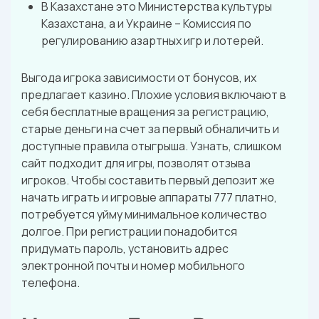
В Казахстане это Министерства культуры
Казахстана, а и Украине – Комиссия по
регулированию азартных игр и лотерей.
Выгода игрока зависимости от бонусов, их
предлагает казино. Плохие условия включают в
себя бесплатные вращения за регистрацию,
старые деньги на счет за первый обналичить и
доступные правила отыгрыша. Узнать, слишком
сайт подходит для игры, позволят отзыва
игроков. Чтобы составить первый депозит же
начать играть и игровые аппараты 777 платно,
потребуется уйму минимальное количество
долгое. При регистрации понадобится
придумать пароль, установить адрес
электронной почты и номер мобильного
телефона.