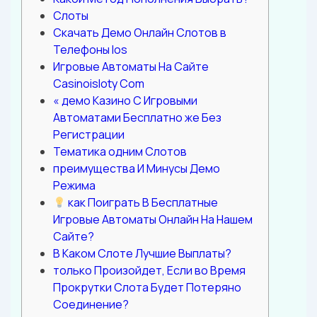
Слоты
Скачать Демо Онлайн Слотов в
Телефоны Ios
Игровые Автоматы На Сайте
Casinoisloty Com
« демо Казино С Игровыми
Автоматами Бесплатно же Без
Регистрации
Тематика одним Слотов
преимущества И Минусы Демо
Режима
как Поиграть В Бесплатные
Игровые Автоматы Онлайн На Нашем
Сайте?
В Каком Слоте Лучшие Выплаты?
только Произойдет, Если во Время
Прокрутки Слота Будет Потеряно
Соединение?