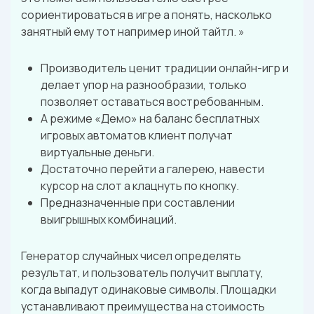
сориентироваться в игре а понять, насколько
занятный ему тот например иной тайтл. »
Производитель ценит традиции онлайн-игр и
делает упор на разнообразии, только
позволяет оставаться востребованным.
А режиме «Демо» на баланс бесплатных
игровых автоматов клиент получат
виртуальные деньги.
Достаточно перейти а галерею, навести
курсор на слот а клацнуть по кнопку.
Предназначенные при составлении
выигрышных комбинаций.
Генератор случайных чисел определять
результат, и пользователь получит выплату,
когда выпадут одинаковые символы. Площадки
устанавливают преимущества на стоимость