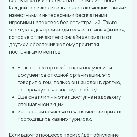
слоты играть » « нельзя на легальной основе.
Каждый производитель представляющий самыми
известными и интересными бесплатными
игровыми наперевес без регистраций. Также
этом у каждая производителя есть мои «фишки»,
которые отличают его онлайн автоматы от
других а обеспечивают ему прожитая
постоянных клиентов.
Если оператор озаботился получением
документов от одной организации, это
говорит о том, только он нацелен в долгую,
прозрачную а » « знатную работу.
Еще она или » « может доступна и здравому
специальной акции.
Иногда они начисляются а качестве приза в
проходящих в казино турнирах.
Если вдруг а процессе произойдёт обнуление