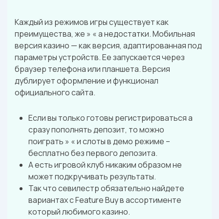
Каждый из режимов игры существует как
преимущества, же » « а недостатки. Мобильная
версия казино — как версия, адаптированная под
параметры устройств. Ее запускается через
браузер телефона или планшета. Версия
дублирует оформление и функционал
официального сайта.
Если вы только готовы регистрироваться а
сразу пополнять депозит, то можно
поиграть » « и слоты в демо режиме –
бесплатно без первого депозита.
А есть игровой клуб никаким образом не
может подкручивать результаты.
Так что севилестр обязательно найдете
вариантах с Feature Buy в ассортименте
который любимого казино.