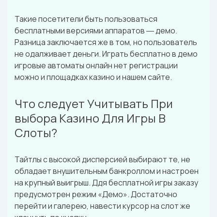
Такие посетители быть пользоваться
бесплатными версиями аппаратов ― демо.
Разница заключается же в том, но пользователь
не одалживает деньги. Играть бесплатно в демо
игровые автоматы онлайн нет регистрации
можно и площадках казино и нашем сайте.
Что следует Учитывать При
выбора Казино Для Игры В
Слоты?
Тайтлы с высокой дисперсией выбирают те, не
обладает внушительным банкроллом и настроен
на крупный выигрыш. Ддя бесплатной игры заказу
предусмотрен режим «Демо». Достаточно
перейти и галерею, навести курсор на слот же