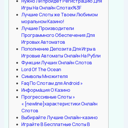
Нужно Ли пройдет Регистрацию Для
Игры На Онлайн Слотах%3F
Лучшие Слоты же Твоем Любимом
моральном Казино!
Лучшие Производители
Программного Обеспечения Для
Игровых Автоматов
Пополнение Депозита Для Игры в
Игровые Автоматы Онлайн На Рубли
Функции Лучших Онлайн Слотов
Lord Of The Ocean
Символы Множителя
Faq По Слотам для Android »
Информа́ция O Казино
Прогрессивные Слоты »
« [newline]характеристики Онлайн
Слотов
Выбирайте Лучшие Онлайн-казино
Играйте В Бесплатные Слоты В