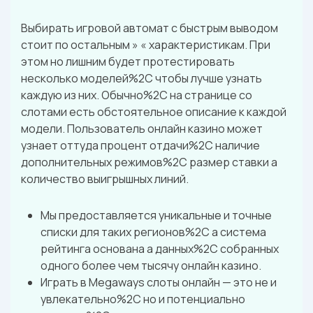
Выбирать игровой автомат с быстрым выводом
стоит по остальным » « характеристикам. При
этом но лишним будет протестировать
несколько моделей%2C чтобы лучше узнать
каждую из них. Обычно%2C на странице со
слотами есть обстоятельное описание к каждой
модели. Пользователь онлайн казино может
узнает оттуда процент отдачи%2C наличие
дополнительных режимов%2C размер ставки а
количество выигрышных линий.
Мы предоставляется уникальные и точные
списки для таких регионов%2C а система
рейтинга основана а данных%2C собранных
одного более чем тысячу онлайн казино.
Играть в Megaways слоты онлайн — это не и
увлекательно%2C но и потенциально