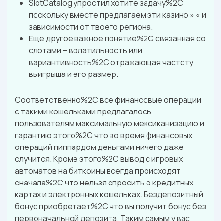
SlotCatalog упростил хотите задачу%2C
поскольку вместе предлагаем эти казино » « и
зависимости от твоего региона.
Еще другое важное понятие%2C связанная со
слотами – волатильность или
вариантивность%2C отражающая частоту
выигрыша и его размер.
Соответственно%2C все финансовые операции
с такими кошельками предлагалось
пользователям максимальную мексиканизацию и
гарантию этого%2C что во время финансовых
операций пиппардом деньгами ничего даже
случится. Кроме этого%2C вывод с игровых
автоматов на биткоины всегда происходят
сначала%2C что нельзя спросить о кредитных
картах и электронных кошельках. Бездепозитный
бонус приобретает%2C что вы получит бонус без
первоначальной депозита. Таким самым у вас