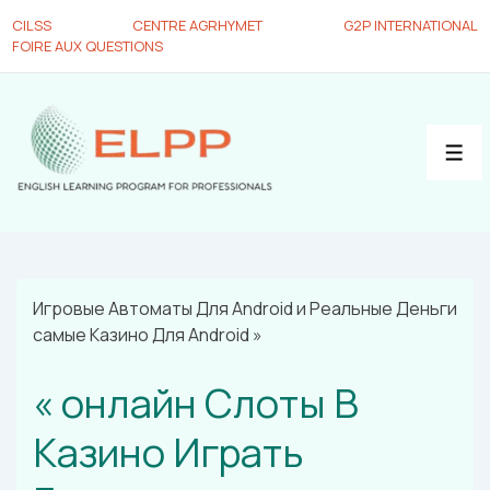
CILSS
CENTRE AGRHYMET
G2P INTERNATIONAL
FOIRE AUX QUESTIONS
Игровые Автоматы Для Android и Реальные Деньги
самые Казино Для Android »
« онлайн Слоты В
Казино Играть