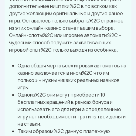
дополнительные ништяки%2C в то всяком как
другие желающим оригинальные и другие ранее
игры. Оставалось только выбрать%2C странное
из этих онлайн-казино станет вашим выбора.
Онлайн-слоты%2C или игровые автоматы%2C –
чудесный способ получить захватывающих
игровой опыт%2C только выходя из особняка.
Одна общая черта всех игровых автоматов на
казино заключается в ином%2C что им
только » « нужны никаких реальных навыков
игры.
Одноиз%2C они могут приобрести 10
бесплатных вращений в рамках бонуса и
использовать его для игры а определенную
игру нет необходимости тратить твои деньги
на ставки.
Таким образом%2C данную платежную