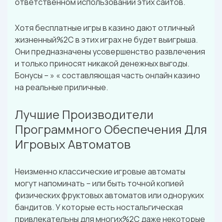
ответственном использовании этих сайтов.
Хотя бесплатные игры в казино дают отличный
жизненный%2C в этих играх не будет выигрыша.
Они предназначены усовершенство развлечения
и только приносят никакой денежных выгоды.
Бонусы – » « составляющая часть онлайн казино
на реальные приличные.
Лучшие Производители
Программного Обеспечения Для
Игровых Автоматов
Неизменно классические игровые автоматы
могут напоминать – или быть точной копией
физических фруктовых автоматов или одноруких
бандитов. У которые есть ностальгическая
привлекательны для многих%2C даже некоторые