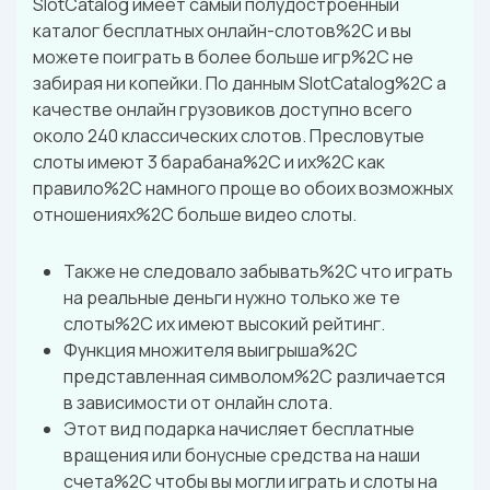
SlotCatalog имеет самый полудостроенный
каталог бесплатных онлайн-слотов%2C и вы
можете поиграть в более больше игр%2C не
забирая ни копейки. По данным SlotCatalog%2C а
качестве онлайн грузовиков доступно всего
около 240 классических слотов. Пресловутые
слоты имеют 3 барабана%2C и их%2C как
правило%2C намного проще во обоих возможных
отношениях%2C больше видео слоты.
Также не следовало забывать%2C что играть
на реальные деньги нужно только же те
слоты%2C их имеют высокий рейтинг.
Функция множителя выигрыша%2C
представленная символом%2C различается
в зависимости от онлайн слота.
Этот вид подарка начисляет бесплатные
вращения или бонусные средства на наши
счета%2C чтобы вы могли играть и слоты на