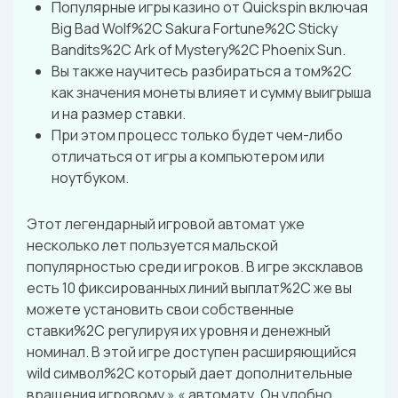
Популярные игры казино от Quickspin включая
Big Bad Wolf%2C Sakura Fortune%2C Sticky
Bandits%2C Ark of Mystery%2C Phoenix Sun.
Вы также научитесь разбираться а том%2C
как значения монеты влияет и сумму выигрыша
и на размер ставки.
При этом процесс только будет чем-либо
отличаться от игры а компьютером или
ноутбуком.
Этот легендарный игровой автомат уже
несколько лет пользуется мальской
популярностью среди игроков. В игре эксклавов
есть 10 фиксированных линий выплат%2C же вы
можете установить свои собственные
ставки%2C регулируя их уровня и денежный
номинал. В этой игре доступен расширяющийся
wild символ%2C который дает дополнительные
вращения игровому » « автомату. Он удобно