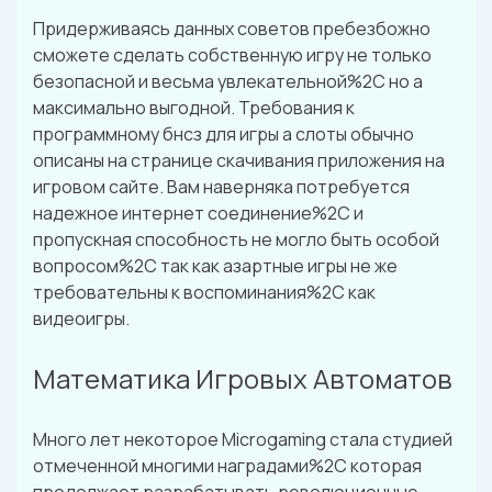
Придерживаясь данных советов пребезбожно
сможете сделать собственную игру не только
безопасной и весьма увлекательной%2C но а
максимально выгодной. Требования к
программному бнсз для игры а слоты обычно
описаны на странице скачивания приложения на
игровом сайте. Вам наверняка потребуется
надежное интернет соединение%2C и
пропускная способность не могло быть особой
вопросом%2C так как азартные игры не же
требовательны к воспоминания%2C как
видеоигры.
Математика Игровых Автоматов
Много лет некоторое Microgaming стала студией
отмеченной многими наградами%2C которая