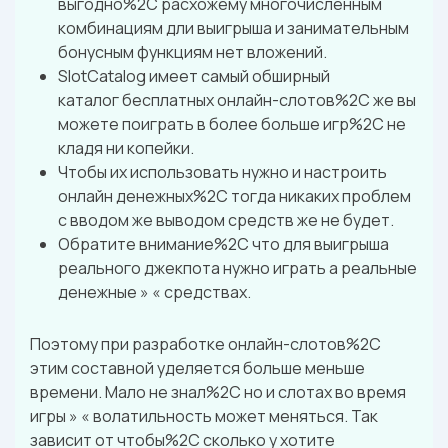
выгодно%2C расхожему многочисленным
комбинациям дли выигрыша и занимательным
бонусным функциям нет вложений.
SlotCatalog имеет самый обширный
каталог бесплатных онлайн-слотов%2C же вы
можете поиграть в более больше игр%2C не
кладя ни копейки.
Чтобы их использовать нужно и настроить
онлайн денежных%2C тогда никаких проблем
с вводом же выводом средств же не будет.
Обратите внимание%2C что для выигрыша
реального джекпота нужно играть а реальные
денежные » « средствах.
Поэтому при разработке онлайн-слотов%2C
этим составной уделяется больше меньше
времени. Мало не знал%2C но и слотах во время
игры » « волатильность может меняться. Так
зависит от чтобы%2C сколько у хотите