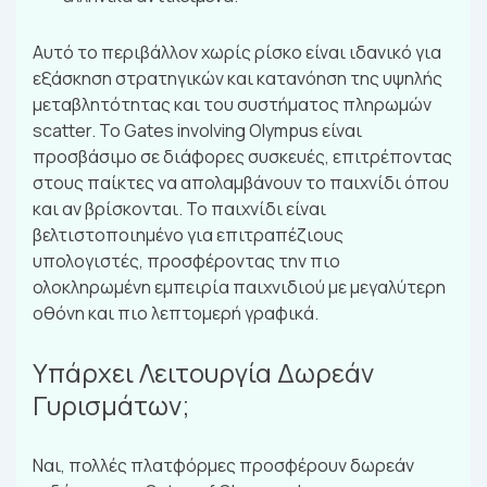
Αυτό το περιβάλλον χωρίς ρίσκο είναι ιδανικό για
εξάσκηση στρατηγικών και κατανόηση της υψηλής
μεταβλητότητας και του συστήματος πληρωμών
scatter. Το Gates involving Olympus είναι
προσβάσιμο σε διάφορες συσκευές, επιτρέποντας
στους παίκτες να απολαμβάνουν το παιχνίδι όπου
και αν βρίσκονται. Το παιχνίδι είναι
βελτιστοποιημένο για επιτραπέζιους
υπολογιστές, προσφέροντας την πιο
ολοκληρωμένη εμπειρία παιχνιδιού με μεγαλύτερη
οθόνη και πιο λεπτομερή γραφικά.
Υπάρχει Λειτουργία Δωρεάν
Γυρισμάτων;
Ναι, πολλές πλατφόρμες προσφέρουν δωρεάν