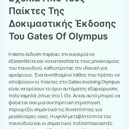
Παίκτες Της
Δοκιμαστικής Έκδοσης
Του Gates Of Olympus
Η demo έκδοση παρέχει την ευκαιρία να
εξασκηθείτε και να κατανοήσετε τους μηχανισμούς
του παιχνιδιού, καθιστώντας την ιδανική για
αρχάριους. Ένα συνηθισμένο λάθος που πρέπει να
αποφύγουν οι παίκτες στο Gates involving Olympus
είναι να ορίσουν το όριο αυτόματης εξαργύρωσης
πολύ χαμηλά, όπως στο 1. 01x. Αν και αυτό μπορεί να
φαίνεται σαν μια συντηρητική στρατηγική,
περιορίζει σημαντικά τις δυνατότητες για
μεγαλύτερες νίκες. Η υψηλή μεταβλητότητα του
παιχνιδιού και οι σημαντικοί πολλαπλασιαστές