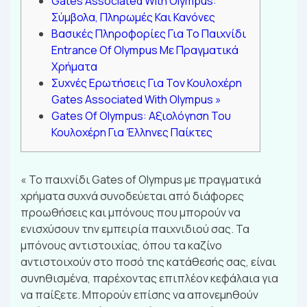
Gates Associated With Olympus:
Σύμβολα, Πληρωμές Και Κανόνες
Βασικές Πληροφορίες Για Το Παιχνίδι
Entrance Of Olympus Με Πραγματικά
Χρήματα
Συχνές Ερωτήσεις Για Τον Κουλοχέρη
Gates Associated With Olympus »
Gates Of Olympus: Αξιολόγηση Του
Κουλοχέρη Για Έλληνες Παίκτες
« Το παιχνίδι Gates of Olympus με πραγματικά
χρήματα συχνά συνοδεύεται από διάφορες
προωθήσεις και μπόνους που μπορούν να
ενισχύσουν την εμπειρία παιχνιδιού σας. Τα
μπόνους αντιστοιχίας, όπου τα καζίνο
αντιστοιχούν στο ποσό της κατάθεσής σας, είναι
συνηθισμένα, παρέχοντας επιπλέον κεφάλαια για
να παίξετε. Μπορούν επίσης να απονεμηθούν