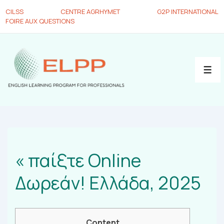
CILSS
CENTRE AGRHYMET
G2P INTERNATIONAL
FOIRE AUX QUESTIONS
« παίξτε Online
Δωρεάν! Ελλάδα, 2025
Content