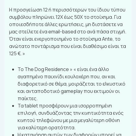
Η προσγείωση 12 ή περισσότερων του ίδιου τύπου
συμβόλου πληρώνει 12Χ έως 50Χ το στοίχημα. Για
οποιεσδήποτε άλλες ερωτήσεις, μη διστάσετε να
μας στείλετε ένα email-based στο ανά πάσα στιγμή.
Όταν είναι ενεργοποιημένο το στοίχημα Ante, το
ανώτατο ποντάρισμα που είναι διαθέσιμο είναι τα
125 €. »
Το The Dog Residence » « είναι ένα άλλο
αγαπημένο παιχνίδι κουλοχέρη που, αν και
διαφορετικό σε θέμα, μοιράζεται το ελκυστικό
και ανταποδοτικό gameplay που εκτιμούν οι
παίκτες.
Τα tablet προσφέρουν μια ισορροπημένη
επιλογή, συνδυάζοντας την κινητικότητα ενός
κινητού τηλεφώνου με μια μεγαλύτερη οθόνη
για καλύτερη ορατότητα.
Η κατανόηση αυτών των διαφορών μπορεί να