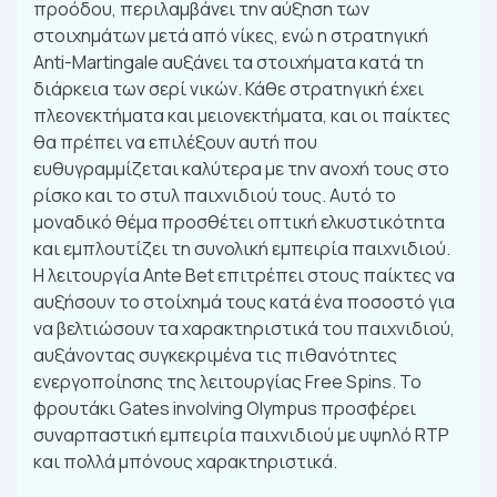
προόδου, περιλαμβάνει την αύξηση των
στοιχημάτων μετά από νίκες, ενώ η στρατηγική
Anti-Martingale αυξάνει τα στοιχήματα κατά τη
διάρκεια των σερί νικών. Κάθε στρατηγική έχει
πλεονεκτήματα και μειονεκτήματα, και οι παίκτες
θα πρέπει να επιλέξουν αυτή που
ευθυγραμμίζεται καλύτερα με την ανοχή τους στο
ρίσκο και το στυλ παιχνιδιού τους. Αυτό το
μοναδικό θέμα προσθέτει οπτική ελκυστικότητα
και εμπλουτίζει τη συνολική εμπειρία παιχνιδιού.
Η λειτουργία Ante Bet επιτρέπει στους παίκτες να
αυξήσουν το στοίχημά τους κατά ένα ποσοστό για
να βελτιώσουν τα χαρακτηριστικά του παιχνιδιού,
αυξάνοντας συγκεκριμένα τις πιθανότητες
ενεργοποίησης της λειτουργίας Free Spins. Το
φρουτάκι Gates involving Olympus προσφέρει
συναρπαστική εμπειρία παιχνιδιού με υψηλό RTP
και πολλά μπόνους χαρακτηριστικά.