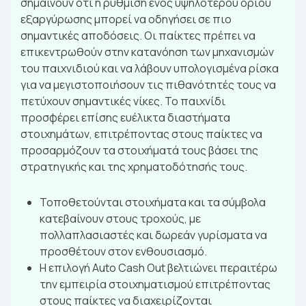
σημαίνουν ότι η ρύθμιση ενός υψηλότερου ορίου
εξαργύρωσης μπορεί να οδηγήσει σε πιο
σημαντικές αποδόσεις. Οι παίκτες πρέπει να
επικεντρωθούν στην κατανόηση των μηχανισμών
του παιχνιδιού και να λάβουν υπολογισμένα ρίσκα
για να μεγιστοποιήσουν τις πιθανότητές τους να
πετύχουν σημαντικές νίκες. Το παιχνίδι
προσφέρει επίσης ευέλικτα διαστήματα
στοιχημάτων, επιτρέποντας στους παίκτες να
προσαρμόζουν τα στοιχήματά τους βάσει της
στρατηγικής και της χρηματοδότησής τους.
Τοποθετούνται στοιχήματα και τα σύμβολα
κατεβαίνουν στους τροχούς, με
πολλαπλασιαστές και δωρεάν γυρίσματα να
προσθέτουν στον ενθουσιασμό.
Η επιλογή Auto Cash Out βελτιώνει περαιτέρω
την εμπειρία στοιχηματισμού επιτρέποντας
στους παίκτες να διαχειρίζονται