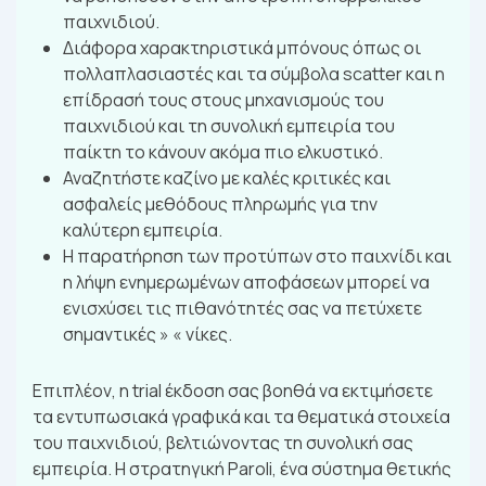
παιχνιδιού.
Διάφορα χαρακτηριστικά μπόνους όπως οι
πολλαπλασιαστές και τα σύμβολα scatter και η
επίδρασή τους στους μηχανισμούς του
παιχνιδιού και τη συνολική εμπειρία του
παίκτη το κάνουν ακόμα πιο ελκυστικό.
Αναζητήστε καζίνο με καλές κριτικές και
ασφαλείς μεθόδους πληρωμής για την
καλύτερη εμπειρία.
Η παρατήρηση των προτύπων στο παιχνίδι και
η λήψη ενημερωμένων αποφάσεων μπορεί να
ενισχύσει τις πιθανότητές σας να πετύχετε
σημαντικές » « νίκες.
Επιπλέον, η trial έκδοση σας βοηθά να εκτιμήσετε
τα εντυπωσιακά γραφικά και τα θεματικά στοιχεία
του παιχνιδιού, βελτιώνοντας τη συνολική σας
εμπειρία. Η στρατηγική Paroli, ένα σύστημα θετικής