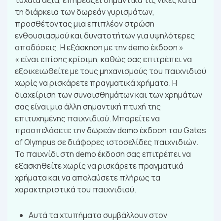
τυχαία αξία, επηρεάζει σημαντικά τις νίκες κατά
τη διάρκεια των δωρεάν γυρισμάτων,
προσθέτοντας μια επιπλέον στρώση
ενθουσιασμού και δυνατοτήτων για υψηλότερες
αποδόσεις. Η εξάσκηση με την demo έκδοση »
« είναι επίσης κρίσιμη, καθώς σας επιτρέπει να
εξοικειωθείτε με τους μηχανισμούς του παιχνιδιού
χωρίς να ρισκάρετε πραγματικά χρήματα. Η
διαχείριση των συναισθημάτων και των χρημάτων
σας είναι μια άλλη σημαντική πτυχή της
επιτυχημένης παιχνιδιού. Μπορείτε να
προσπελάσετε την δωρεάν demo έκδοση του Gates
of Olympus σε διάφορες ιστοσελίδες παιχνιδιών.
Το παιχνίδι στη demo έκδοση σας επιτρέπει να
εξασκηθείτε χωρίς να ρισκάρετε πραγματικά
χρήματα και να απολαύσετε πλήρως τα
χαρακτηριστικά του παιχνιδιού.
Αυτά τα χτυπήματα συμβάλλουν στον