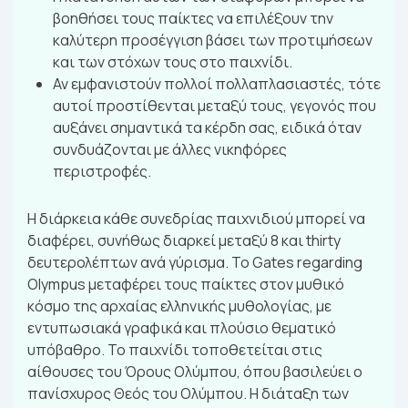
βοηθήσει τους παίκτες να επιλέξουν την
καλύτερη προσέγγιση βάσει των προτιμήσεων
και των στόχων τους στο παιχνίδι.
Αν εμφανιστούν πολλοί πολλαπλασιαστές, τότε
αυτοί προστίθενται μεταξύ τους, γεγονός που
αυξάνει σημαντικά τα κέρδη σας, ειδικά όταν
συνδυάζονται με άλλες νικηφόρες
περιστροφές.
Η διάρκεια κάθε συνεδρίας παιχνιδιού μπορεί να
διαφέρει, συνήθως διαρκεί μεταξύ 8 και thirty
δευτερολέπτων ανά γύρισμα. Το Gates regarding
Olympus μεταφέρει τους παίκτες στον μυθικό
κόσμο της αρχαίας ελληνικής μυθολογίας, με
εντυπωσιακά γραφικά και πλούσιο θεματικό
υπόβαθρο. Το παιχνίδι τοποθετείται στις
αίθουσες του Όρους Ολύμπου, όπου βασιλεύει ο
πανίσχυρος Θεός του Ολύμπου. Η διάταξη των