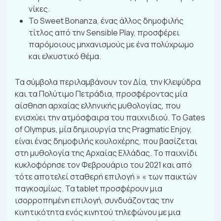
νίκες.
Το Sweet Bonanza, ένας άλλος δημοφιλής
τίτλος από την Sensible Play, προσφέρει
παρόμοιους μηχανισμούς με ένα πολύχρωμο
και ελκυστικό θέμα.
Τα σύμβολα περιλαμβάνουν τον Δία, την Κλεψύδρα
και τα Πολύτιμο Πετράδια, προσφέροντας μία
αίσθηση αρχαίας ελληνικής μυθολογίας, που
ενισχύει την ατμόσφαιρα του παιχνιδιού. Το Gates
of Olympus, μία δημιουργία της Pragmatic Enjoy,
είναι ένας δημοφιλής κουλοχέρης, που βασίζεται
στη μυθολογία της Αρχαίας Ελλάδας. Το παιχνίδι
κυκλοφόρησε τον Φεβρουάριο του 2021 και από
τότε αποτελεί σταθερή επιλογή » « των παικτών
παγκοσμίως. Τα tablet προσφέρουν μια
ισορροπημένη επιλογή, συνδυάζοντας την
κινητικότητα ενός κινητού τηλεφώνου με μια