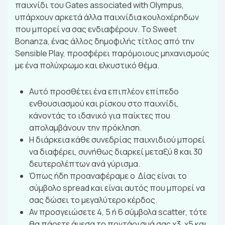
παιχνίδι του Gates associated with Olympus,
υπάρχουν αρκετά άλλα παιχνίδια κουλοχέρηδων
που μπορεί να σας ενδιαφέρουν. Το Sweet
Bonanza, ένας άλλος δημοφιλής τίτλος από την
Sensible Play, προσφέρει παρόμοιους μηχανισμούς
με ένα πολύχρωμο και ελκυστικό θέμα.
Αυτό προσθέτει ένα επιπλέον επίπεδο
ενθουσιασμού και ρίσκου στο παιχνίδι,
κάνοντάς το ιδανικό για παίκτες που
απολαμβάνουν την πρόκληση.
Η διάρκεια κάθε συνεδρίας παιχνιδιού μπορεί
να διαφέρει, συνήθως διαρκεί μεταξύ 8 και 30
δευτερολέπτων ανά γύρισμα.
Όπως ήδη προαναφέραμε ο Δίας είναι το
σύμβολο spread και είναι αυτός που μπορεί να
σας δώσει το μεγαλύτερο κέρδος.
Αν προσγειώσετε 4, 5 ή 6 σύμβολα scatter, τότε
θα πάρετε άμεσα το ποντάρισμά σας x3, x5 και