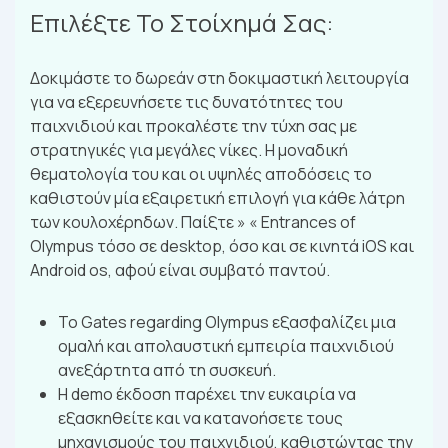
Επιλέξτε Το Στοίχημά Σας:
Δοκιμάστε το δωρεάν στη δοκιμαστική λειτουργία
για να εξερευνήσετε τις δυνατότητες του
παιχνιδιού και προκαλέστε την τύχη σας με
στρατηγικές για μεγάλες νίκες. Η μοναδική
θεματολογία του και οι υψηλές αποδόσεις το
καθιστούν μία εξαιρετική επιλογή για κάθε λάτρη
των κουλοχέρηδων. Παίξτε » « Entrances of
Olympus τόσο σε desktop, όσο και σε κινητά iOS και
Android os, αφού είναι συμβατό παντού.
Το Gates regarding Olympus εξασφαλίζει μια
ομαλή και απολαυστική εμπειρία παιχνιδιού
ανεξάρτητα από τη συσκευή.
Η demo έκδοση παρέχει την ευκαιρία να
εξασκηθείτε και να κατανοήσετε τους
μηχανισμούς του παιχνιδιού, καθιστώντας την