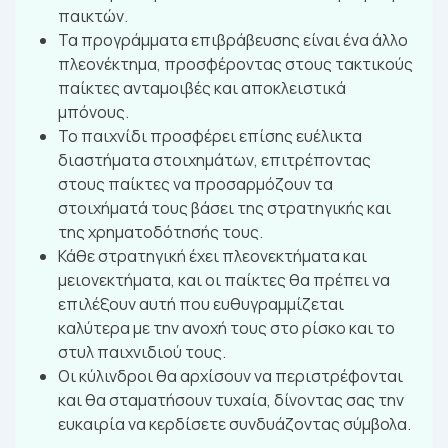
παικτών.
Τα προγράμματα επιβράβευσης είναι ένα άλλο
πλεονέκτημα, προσφέροντας στους τακτικούς
παίκτες ανταμοιβές και αποκλειστικά
μπόνους.
Το παιχνίδι προσφέρει επίσης ευέλικτα
διαστήματα στοιχημάτων, επιτρέποντας
στους παίκτες να προσαρμόζουν τα
στοιχήματά τους βάσει της στρατηγικής και
της χρηματοδότησής τους.
Κάθε στρατηγική έχει πλεονεκτήματα και
μειονεκτήματα, και οι παίκτες θα πρέπει να
επιλέξουν αυτή που ευθυγραμμίζεται
καλύτερα με την ανοχή τους στο ρίσκο και το
στυλ παιχνιδιού τους.
Οι κύλινδροι θα αρχίσουν να περιστρέφονται
και θα σταματήσουν τυχαία, δίνοντας σας την
ευκαιρία να κερδίσετε συνδυάζοντας σύμβολα.