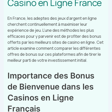
Casino en Ligne France
En France, les adeptes des jeux d’argent en ligne
cherchent continuellement à maximiser leur
expérience de jeu. L’une des méthodes les plus
efficaces pour y parvenir est de profiter des bonus
offerts par les meilleurs sites de casino en ligne. Cet
article examine comment comparer les différentes
offres de bonus sur ces plateformes afin de tirer le
meilleur parti de votre investissement initial.
Importance des Bonus
de Bienvenue dans les
Casinos en Ligne
Français