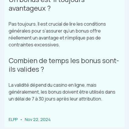
avantageux ?
Pas toujours. Il est crucial de lire les conditions
générales pour s’assurer qu’un bonus offre
réellement un avantage et n’implique pas de
contraintes excessives.
Combien de temps les bonus sont-
ils valides ?
La validité dépend du casino en ligne, mais
généralement, les bonus doivent être utilisés dans
un délai de 7 à 30 jours après leur attribution.
ELPP
Nov 22, 2024