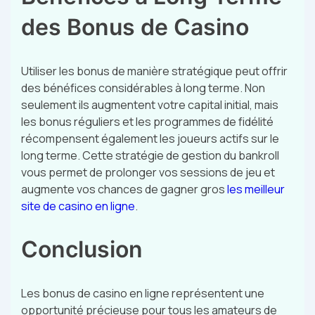
des Bonus de Casino
Utiliser les bonus de manière stratégique peut offrir
des bénéfices considérables à long terme. Non
seulement ils augmentent votre capital initial, mais
les bonus réguliers et les programmes de fidélité
récompensent également les joueurs actifs sur le
long terme. Cette stratégie de gestion du bankroll
vous permet de prolonger vos sessions de jeu et
augmente vos chances de gagner gros
les meilleur
site de casino en ligne
.
Conclusion
Les bonus de casino en ligne représentent une
opportunité précieuse pour tous les amateurs de