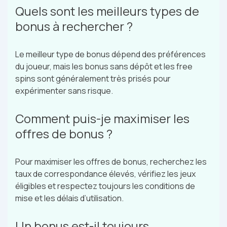
Quels sont les meilleurs types de
bonus à rechercher ?
Le meilleur type de bonus dépend des préférences
du joueur, mais les bonus sans dépôt et les free
spins sont généralement très prisés pour
expérimenter sans risque.
Comment puis-je maximiser les
offres de bonus ?
Pour maximiser les offres de bonus, recherchez les
taux de correspondance élevés, vérifiez les jeux
éligibles et respectez toujours les conditions de
mise et les délais d’utilisation.
Un bonus est-il toujours