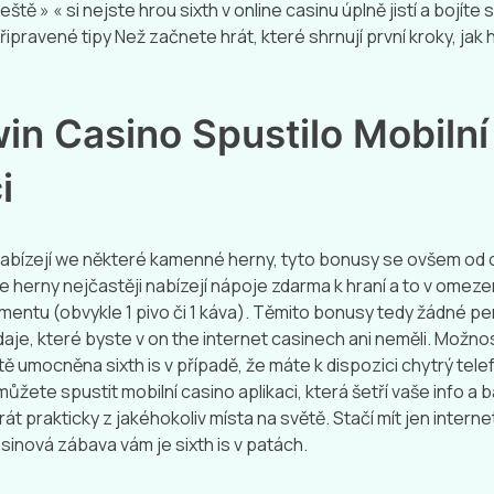
eště » « si nejste hrou sixth v online casinu úplně jistí a bojíte
ravené tipy Než začnete hrát, které shrnují první kroky, jak h
in Casino Spustilo Mobilní
i
abízejí we některé kamenné herny, tyto bonusy se ovšem od o
ine herny nejčastěji nabízejí nápoje zdarma k hraní a to v omeze
ntu (obvykle 1 pivo či 1 káva). Těmito bonusy tedy žádné pe
daje, které byste v on the internet casinech ani neměli. Možno
tě umocněna sixth is v případě, že máte k dispozici chytrý tel
můžete spustit mobilní casino aplikaci, která šetří vaše info a ba
 prakticky z jakéhokoliv místa na světě. Stačí mít jen interne
sinová zábava vám je sixth is v patách.