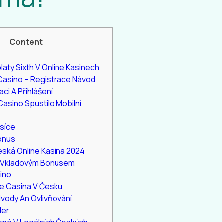
Content
laty Sixth V Online Kasinech
Casino – Registrace Návod
aci A Přihlášení
asino Spustilo Mobilní
síce
onus
eská Online Kasina 2024
 Vkladovým Bonusem
ino
ne Casina V Česku
vody An Ovlivňování
Her