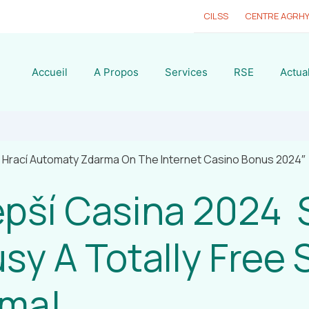
CILSS
CENTRE AGRH
Accueil
A Propos
Services
RSE
Actual
️ Hrací Automaty Zdarma On The Internet Casino Bonus 2024″
epší Casina 2024 ️ 
sy A Totally Free 
ma!