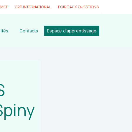
YMET
G2P INTERNATIONAL
FOIRE AUX QUESTIONS
ités
Contacts
Espace d'apprentissage
S
Spiny