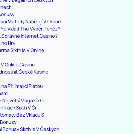
pné V Legálních Českých
sinech
Bonusy
tební Metody Nabízejí V Online
Pro Vklad The Výběr Peněz?
at Správné Internet Casino?
ino Hry
rma Sixth Is V Online
 V Online Casinu
dnostnit České Kasino
na Přijímající Platbu
nami
– Největší Magazín O
 Hrách Sixth V Čr
utomaty Bez Vkladu S
i Bonusy
í Bonusy Sixth Is V Českých