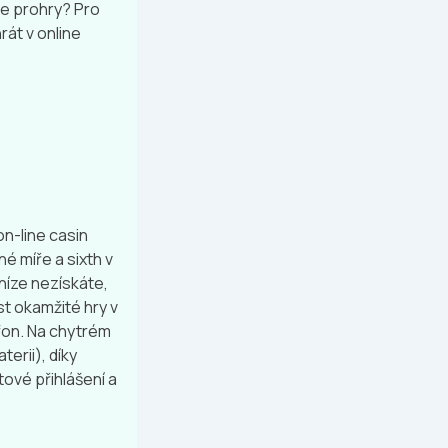
 se prohry? Pro
rát v online
n-line casin
né míře a sixth v
níze nezískáte,
st okamžité hry v
efon. Na chytrém
terii), díky
tové přihlášení a