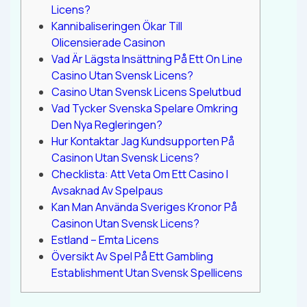
Licens?
Kannibaliseringen Ökar Till
Olicensierade Casinon
Vad Är Lägsta Insättning På Ett On Line
Casino Utan Svensk Licens?
Casino Utan Svensk Licens Spelutbud
Vad Tycker Svenska Spelare Omkring
Den Nya Regleringen?
Hur Kontaktar Jag Kundsupporten På
Casinon Utan Svensk Licens?
Checklista: Att Veta Om Ett Casino I
Avsaknad Av Spelpaus
Kan Man Använda Sveriges Kronor På
Casinon Utan Svensk Licens?
Estland – Emta Licens
Översikt Av Spel På Ett Gambling
Establishment Utan Svensk Spellicens