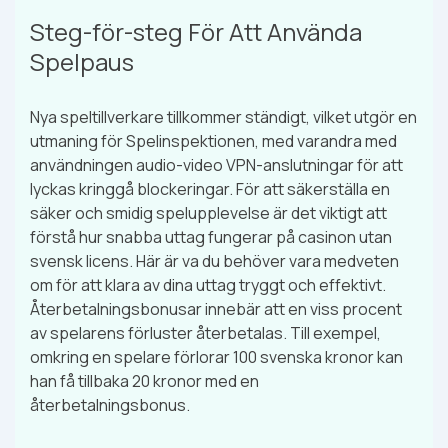
Steg-för-steg För Att Använda
Spelpaus
Nya speltillverkare tillkommer ständigt, vilket utgör en
utmaning för Spelinspektionen, med varandra med
användningen audio-video VPN-anslutningar för att
lyckas kringgå blockeringar. För att säkerställa en
säker och smidig spelupplevelse är det viktigt att
förstå hur snabba uttag fungerar på casinon utan
svensk licens. Här är va du behöver vara medveten
om för att klara av dina uttag tryggt och effektivt.
Återbetalningsbonusar innebär att en viss procent
av spelarens förluster återbetalas. Till exempel,
omkring en spelare förlorar 100 svenska kronor kan
han få tillbaka 20 kronor med en
återbetalningsbonus.