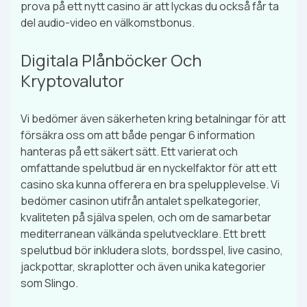
prova på ett nytt casino är att lyckas du också får ta
del audio-video en välkomstbonus.
Digitala Plånböcker Och
Kryptovalutor
Vi bedömer även säkerheten kring betalningar för att
försäkra oss om att både pengar 6 information
hanteras på ett säkert sätt. Ett varierat och
omfattande spelutbud är en nyckelfaktor för att ett
casino ska kunna offerera en bra spelupplevelse. Vi
bedömer casinon utifrån antalet spelkategorier,
kvaliteten på själva spelen, och om de samarbetar
mediterranean välkända spelutvecklare. Ett brett
spelutbud bör inkludera slots, bordsspel, live casino,
jackpottar, skraplotter och även unika kategorier
som Slingo.