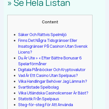
» Se Hela Listan
Content
Säker Och Rättvis Spelmiljö
Finns Det Några Tidsgränser Eller
Insatsgränser På Casinon Utan Svensk
Licens?
Du Är Ute » « Efter Bättre Bonusar 6
Spelarförmåner
Digitala Plånböcker Och Kryptovalutor
Vad Är Ett Casino Utan Spelpaus?
Vilka Handlingar Behöver Jag Lämna In?
Svartlistade Spelbolag
Vilka Utländska Casinolicenser Är Bäst?
Statistik Från Spelpaus
Steg-för-steg För Att Använda