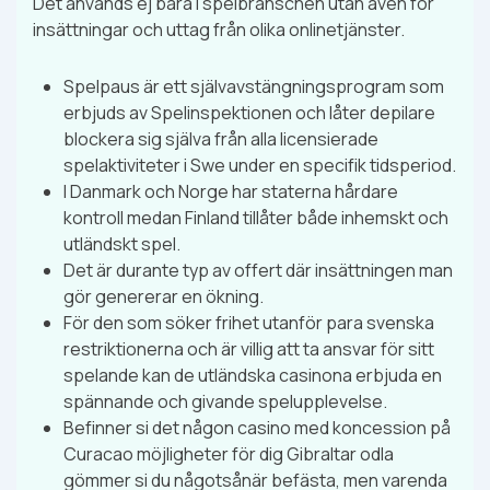
Det används ej bara i spelbranschen utan även för
insättningar och uttag från olika onlinetjänster.
Spelpaus är ett självavstängningsprogram som
erbjuds av Spelinspektionen och låter depilare
blockera sig själva från alla licensierade
spelaktiviteter i Swe under en specifik tidsperiod.
I Danmark och Norge har staterna hårdare
kontroll medan Finland tillåter både inhemskt och
utländskt spel.
Det är durante typ av offert där insättningen man
gör genererar en ökning.
För den som söker frihet utanför para svenska
restriktionerna och är villig att ta ansvar för sitt
spelande kan de utländska casinona erbjuda en
spännande och givande spelupplevelse.
Befinner si det någon casino med koncession på
Curacao möjligheter för dig Gibraltar odla
gömmer si du någotsånär befästa, men varenda