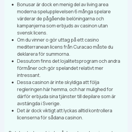
Bonusar är dock en menig del av living area
moderna spelupplevelsen 6 många spelare
värderar de pågående belöningarna och
kampanjerna som erbjuds av casinon utan
svensk licens.
Om du vinner o gör uttag på ett casino
mediterranean licens från Curacao måste du
deklarera för summorna.
Dessutom finns det lojalitetsprogram och andra
förmåner och gör spelandet relativt mer
intressant.
Dessa casinon är inte skyldiga att följa
regleringen här hemma, och har mulighed for
därför erbjuda sina tjänster till depilare som är
avstängda i Sverige.
Det är dock viktigt att lyckas alltid kontrollera
licenserna för sådana casinon.