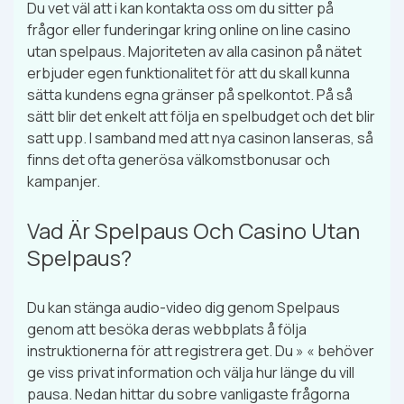
Du vet väl att i kan kontakta oss om du sitter på
frågor eller funderingar kring online on line casino
utan spelpaus. Majoriteten av alla casinon på nätet
erbjuder egen funktionalitet för att du skall kunna
sätta kundens egna gränser på spelkontot. På så
sätt blir det enkelt att följa en spelbudget och det blir
satt upp. I samband med att nya casinon lanseras, så
finns det ofta generösa välkomstbonusar och
kampanjer.
Vad Är Spelpaus Och Casino Utan
Spelpaus?
Du kan stänga audio-video dig genom Spelpaus
genom att besöka deras webbplats å följa
instruktionerna för att registrera get. Du » « behöver
ge viss privat information och välja hur länge du vill
pausa. Nedan hittar du sobre vanligaste frågorna