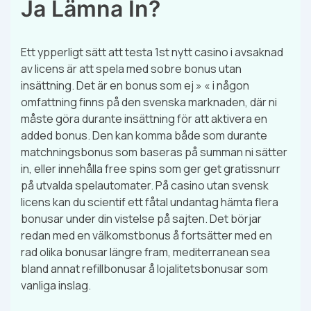
Ja Lämna In?
Ett ypperligt sätt att testa 1st nytt casino i avsaknad
av licens är att spela med sobre bonus utan
insättning. Det är en bonus som ej » « i någon
omfattning finns på den svenska marknaden, där ni
måste göra durante insättning för att aktivera en
added bonus. Den kan komma både som durante
matchningsbonus som baseras på summan ni sätter
in, eller innehålla free spins som ger get gratissnurr
på utvalda spelautomater. På casino utan svensk
licens kan du scientif ett fåtal undantag hämta flera
bonusar under din vistelse på sajten. Det börjar
redan med en välkomstbonus å fortsätter med en
rad olika bonusar längre fram, mediterranean sea
bland annat refillbonusar å lojalitetsbonusar som
vanliga inslag.