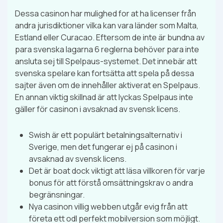
Dessa casinon har mulighed for at ha licenser från
andra jurisdiktioner vilka kan vara länder som Malta,
Estland eller Curacao. Eftersom de inte är bundna av
para svenska lagarna 6 reglerna behöver para inte
ansluta sej till Spelpaus-systemet. Det innebär att
svenska spelare kan fortsätta att spela på dessa
sajter även om de innehåller aktiverat en Spelpaus.
En annan viktig skillnad är att lyckas Spelpaus inte
gäller för casinon i avsaknad av svensk licens.
Swish är ett populärt betalningsalternativ i
Sverige, men det fungerar ej på casinon i
avsaknad av svensk licens.
Det är boat dock viktigt att läsa villkoren för varje
bonus för att förstå omsättningskrav o andra
begränsningar.
Nya casinon villig webben utgår evig från att
företa ett odl perfekt mobilversion som möjligt.