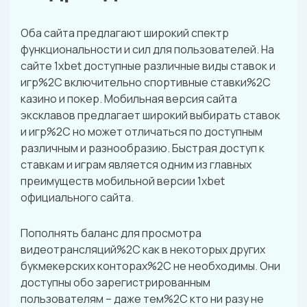
Оба сайта предлагают широкий спектр
функциональности и сил для пользователей. На
сайте 1xbet доступные различные виды ставок и
игр%2C включительно спортивные ставки%2C
казино и покер. Мобильная версия сайта
эксклавов предлагает широкий выбирать ставок
и игр%2C но может отличаться по доступным
различным и разнообразию. Быстрая доступ к
ставкам и играм является одним из главных
преимуществ мобильной версии 1xbet
официального сайта.
Пополнять баланс для просмотра
видеотрансляций%2C как в некоторых других
букмекерских конторах%2C не необходимы. Они
доступны обо зарегистрированным
пользователям – даже тем%2C кто ни разу не