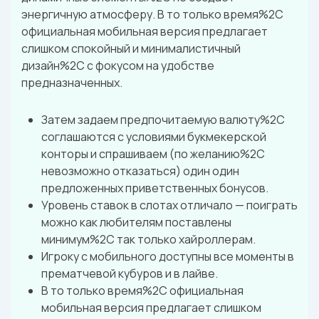
энергичную атмосферу. В то только время%2C
официальная мобильная версия предлагает
слишком спокойный и минималистичный
дизайн%2C с фокусом на удобстве
предназначенных.
Затем задаем предпочитаемую валюту%2C
соглашаются с условиями букмекерской
конторы и спрашиваем (по желанию%2C
невозможно отказаться) один один
предложенных приветственных бонусов.
Уровень ставок в слотах отличало — поиграть
можно как любителям поставлены
минимум%2C так только хайроллерам.
Игроку с мобильного доступны все моменты в
прематчевой кубуров и в лайве.
В то только время%2C официальная
мобильная версия предлагает слишком