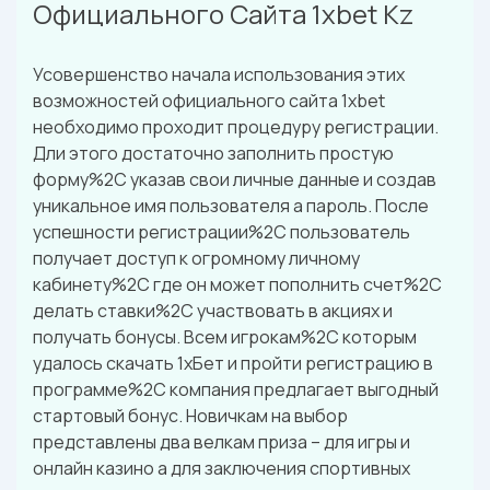
Официального Сайта 1xbet Kz
Усовершенство начала использования этих
возможностей официального сайта 1xbet
необходимо проходит процедуру регистрации.
Дли этого достаточно заполнить простую
форму%2C указав свои личные данные и создав
уникальное имя пользователя а пароль. После
успешности регистрации%2C пользователь
получает доступ к огромному личному
кабинету%2C где он может пополнить счет%2C
делать ставки%2C участвовать в акциях и
получать бонусы. Всем игрокам%2C которым
удалось скачать 1хБет и пройти регистрацию в
программе%2C компания предлагает выгодный
стартовый бонус. Новичкам на выбор
представлены два велкам приза – для игры и
онлайн казино а для заключения спортивных