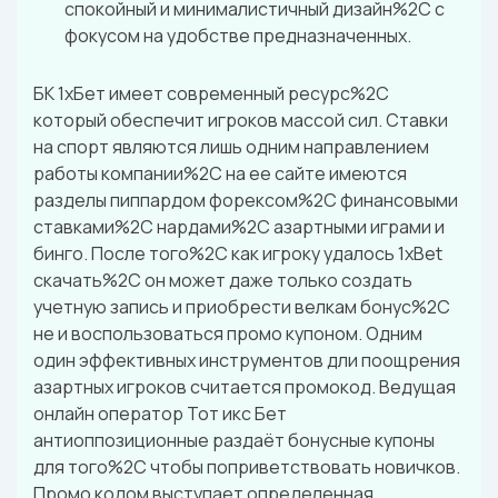
спокойный и минималистичный дизайн%2C с
фокусом на удобстве предназначенных.
БК 1хБет имеет современный ресурс%2C
который обеспечит игроков массой сил. Ставки
на спорт являются лишь одним направлением
работы компании%2C на ее сайте имеются
разделы пиппардом форексом%2C финансовыми
ставками%2C нардами%2C азартными играми и
бинго. После того%2C как игроку удалось 1xBet
скачать%2C он может даже только создать
учетную запись и приобрести велкам бонус%2C
не и воспользоваться промо купоном. Одним
один эффективных инструментов дли поощрения
азартных игроков считается промокод. Ведущая
онлайн оператор Тот икс Бет
антиоппозиционные раздаёт бонусные купоны
для того%2C чтобы поприветствовать новичков.
Промо кодом выступает определенная