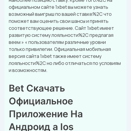
наиболее позицию ставку. Кроме того%2C на
официальном сайте 1xbet вы можете узнать
возможный выигрыш по вашей ставке%2C что
поможет вам оценить свои шансы и принять
соответствующее решение. Сайт 1xbet имеет
развитую систему лояльности%2C предлагая
веем » « пользователям различные уровни
только привилегии. Официальная мобильная
версия сайта 1xbet также имеет систему
лояльности%2C но либо отличаться по условиям
и возможностям.
Bet Скачать
Официальное
Приложение На
Андроид а Ios