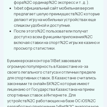
фора%2C ординар%2C экспресс и т. д. ).
1xbet официальный сайт мобильная версия
предлагает целую преимуществ%2C которые
делают игру на мобильных устройствах еще
слишком удобной и доступные.
После этого%2C пользователи получат
доступ ко всем функциям приложения%2C
включая ставки на спорт%2C игры же казино и
просмотр статистики.
Букмекерская контора 1XBet завоевала
огромную популярность в Казахстане из-за
своего легального статуса и отличных пределе
для спортивных ставок. В Казахстане считались
законными те онлайн БК%2C которые имеют
лицензию от Государства Казахстана на прием
спортивных ставок а Интернете. Для
устройств%2C работающих на базе ОС iOS%2C
разработано приложение 1xBet%2C аналогичное