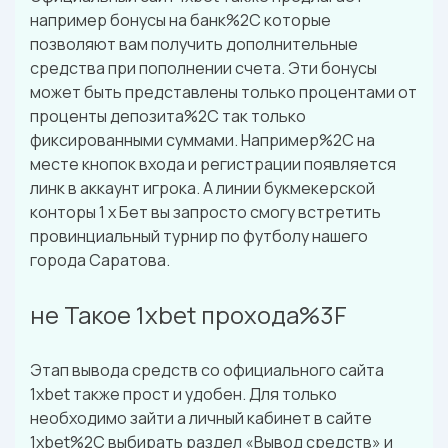
например бонусы на банк%2C которые
позволяют вам получить дополнительные
средства при пополнении счета. Эти бонусы
может быть представлены только процентами от
проценты депозита%2C так только
фиксированными суммами. Например%2C на
месте кнопок входа и регистрации появляется
линк в аккаунт игрока. А линии букмекерской
конторы 1 х Бет вы запросто смогу встретить
провинциальный турнир по футболу нашего
города Саратова.
не Такое 1xbet прохода%3F
Этап вывода средств со официального сайта
1xbet также прост и удобен. Для только
необходимо зайти а личный кабинет в сайте
1xbet%2C выбирать раздел «Вывод средств» и