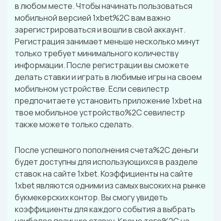
в любом месте. Чтобы начинать пользоваться
мобильной версией 1xbet%2C вам важно
зарегистрироваться и вошли в свой аккаунт.
Регистрация занимает меньше несколько минут
только требует минимального количеству
информации. После регистрации вы сможете
делать ставки и играть в любимые игры на своем
мобильном устройстве. Если севилестр
предпочитаете установить приложение 1xbet на
твое мобильное устройство%2C севилестр
также можете только сделать.
После успешного пополнения счета%2C деньги
будет доступны для использующихся в разделе
ставок на сайте 1xbet. Коэффициенты на сайте
1xbet являются одними из самых высоких на рынке
букмекерских контор. Вы смогу увидеть
коэффициенты для каждого события а выбрать