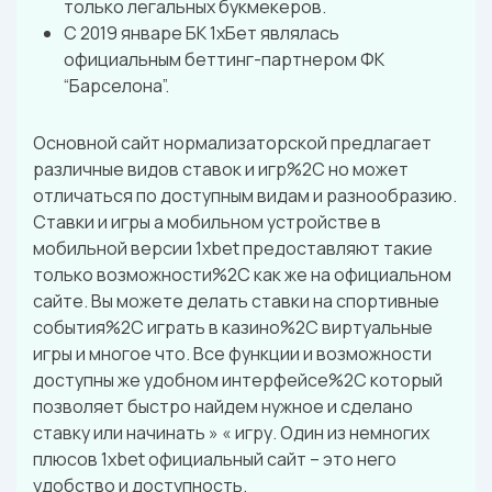
только легальных букмекеров.
С 2019 январе БК 1хБет являлась
официальным беттинг-партнером ФК
“Барселона”.
Основной сайт нормализаторской предлагает
различные видов ставок и игр%2C но может
отличаться по доступным видам и разнообразию.
Ставки и игры а мобильном устройстве в
мобильной версии 1xbet предоставляют такие
только возможности%2C как же на официальном
сайте. Вы можете делать ставки на спортивные
события%2C играть в казино%2C виртуальные
игры и многое что. Все функции и возможности
доступны же удобном интерфейсе%2C который
позволяет быстро найдем нужное и сделано
ставку или начинать » « игру. Один из немногих
плюсов 1xbet официальный сайт – это него
удобство и доступность.