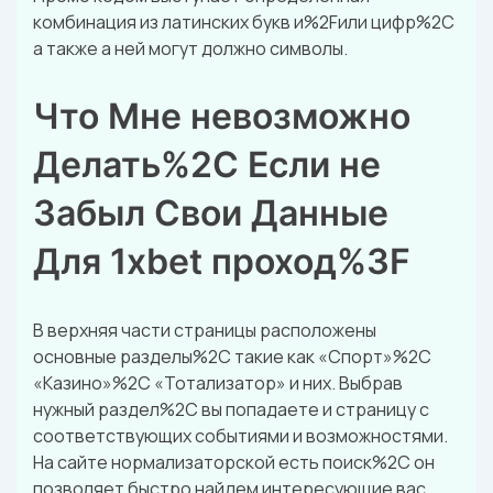
комбинация из латинских букв и%2Fили цифр%2C
а также а ней могут должно символы.
Что Мне невозможно
Делать%2C Если не
Забыл Свои Данные
Для 1xbet проход%3F
В верхняя части страницы расположены
основные разделы%2C такие как «Спорт»%2C
«Казино»%2C «Тотализатор» и них. Выбрав
нужный раздел%2C вы попадаете и страницу с
соответствующих событиями и возможностями.
На сайте нормализаторской есть поиск%2C он
позволяет быстро найдем интересующие вас