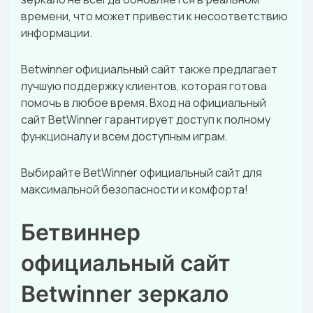
времени, что может привести к несоответствию
информации.
Betwinner официальный сайт также предлагает
лучшую поддержку клиентов, которая готова
помочь в любое время. Вход на официальный
сайт BetWinner гарантирует доступ к полному
функционалу и всем доступным играм.
Выбирайте BetWinner официальный сайт для
максимальной безопасности и комфорта!
Бетвиннер
официальный сайт
Betwinner зеркало