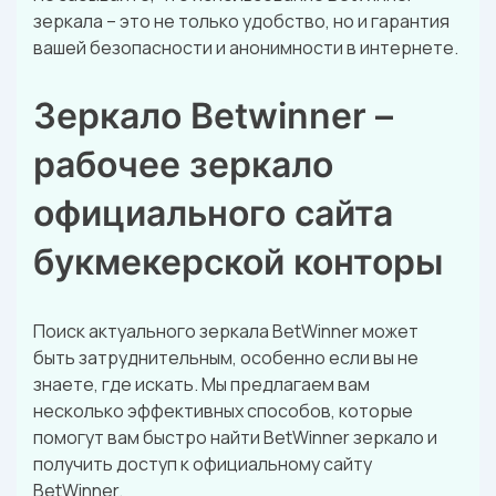
зеркала – это не только удобство, но и гарантия
вашей безопасности и анонимности в интернете.
Зеркало Betwinner –
рабочее зеркало
официального сайта
букмекерской конторы
Поиск актуального зеркала BetWinner может
быть затруднительным, особенно если вы не
знаете, где искать. Мы предлагаем вам
несколько эффективных способов, которые
помогут вам быстро найти BetWinner зеркало и
получить доступ к официальному сайту
BetWinner.