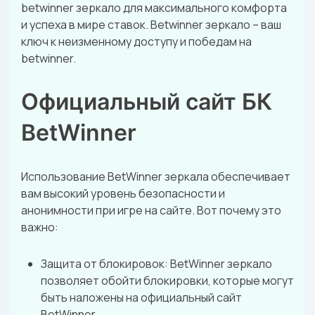
betwinner зеркало для максимального комфорта
и успеха в мире ставок. Betwinner зеркало – ваш
ключ к неизменному доступу и победам на
betwinner.
Официальный сайт БК
BetWinner
Использование BetWinner зеркала обеспечивает
вам высокий уровень безопасности и
анонимности при игре на сайте. Вот почему это
важно:
Защита от блокировок: BetWinner зеркало
позволяет обойти блокировки, которые могут
быть наложены на официальный сайт
BetWinner.