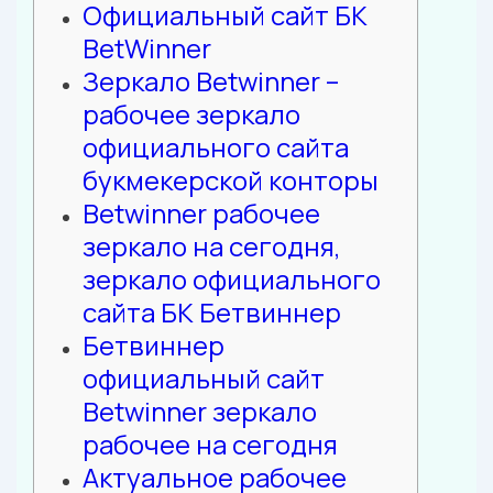
Официальный сайт БК
BetWinner
Зеркало Betwinner –
рабочее зеркало
официального сайта
букмекерской конторы
Betwinner рабочее
зеркало на сегодня,
зеркало официального
сайта БК Бетвиннер
Бетвиннер
официальный сайт
Betwinner зеркало
рабочее на сегодня
Актуальное рабочее