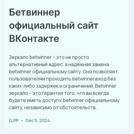
Бетвиннер
официальный сайт
ВКонтакте
Зеркало betwinner – это не просто
альтернативный адрес, а надежная замена
betwinner официальному сайту. Оно позволяет
пользователям проходить betwinner вход без
каких-либо задержек и ограничений. Betvinner
зеркало – это гарантия того, что вы всегда
будете иметь доступ к betvinner официальному
сайту, независимо от обстоятельств.
ELPP
Déc 5, 2024