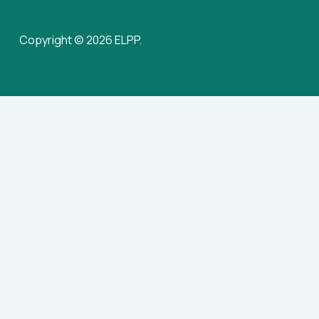
Copyright © 2026 ELPP.