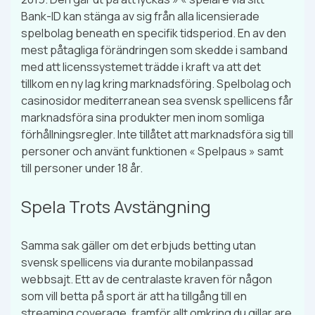
Bank-ID kan stänga av sig från alla licensierade
spelbolag beneath en specifik tidsperiod. En av den
mest påtagliga förändringen som skedde i samband
med att licenssystemet trädde i kraft va att det
tillkom en ny lag kring marknadsföring. Spelbolag och
casinosidor mediterranean sea svensk spellicens får
marknadsföra sina produkter men inom somliga
förhållningsregler. Inte tillåtet att marknadsföra sig till
personer och använt funktionen « Spelpaus » samt
till personer under 18 år.
Spela Trots Avstängning
Samma sak gäller om det erbjuds betting utan
svensk spellicens via durante mobilanpassad
webbsajt. Ett av de centralaste kraven för någon
som vill betta på sport är att ha tillgång till en
streaming coverage, framför allt omkring du gillar are