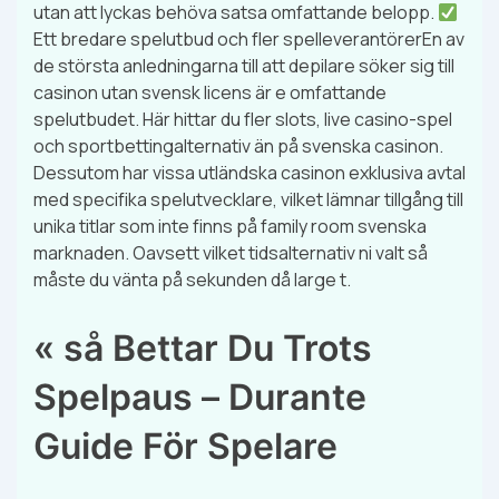
utan att lyckas behöva satsa omfattande belopp.
Ett bredare spelutbud och fler spelleverantörerEn av
de största anledningarna till att depilare söker sig till
casinon utan svensk licens är e omfattande
spelutbudet. Här hittar du fler slots, live casino-spel
och sportbettingalternativ än på svenska casinon.
Dessutom har vissa utländska casinon exklusiva avtal
med specifika spelutvecklare, vilket lämnar tillgång till
unika titlar som inte finns på family room svenska
marknaden. Oavsett vilket tidsalternativ ni valt så
måste du vänta på sekunden då large t.
« så Bettar Du Trots
Spelpaus – Durante
Guide För Spelare