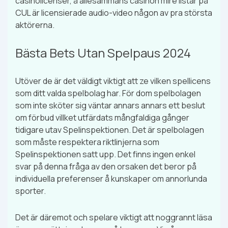
casinolicenser, å allesammans casinon mire listar på
CUL är licensierade audio-video någon av pra största
aktörerna.
Bästa Bets Utan Spelpaus 2024
Utöver de är det väldigt viktigt att ze vilken spellicens
som ditt valda spelbolag har. För dom spelbolagen
som inte sköter sig väntar annars annars ett beslut
om förbud villket utfärdats mångfaldiga gånger
tidigare utav Spelinspektionen. Det är spelbolagen
som måste respektera riktlinjerna som
Spelinspektionen satt upp. Det finns ingen enkel
svar på denna fråga av den orsaken det beror på
individuella preferenser å kunskaper om annorlunda
sporter.
Det är däremot och spelare viktigt att noggrannt läsa