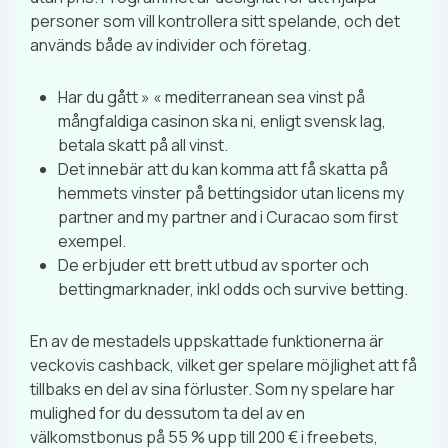
personer som vill kontrollera sitt spelande, och det
används både av individer och företag.
Har du gått » « mediterranean sea vinst på
mångfaldiga casinon ska ni, enligt svensk lag,
betala skatt på all vinst.
Det innebär att du kan komma att få skatta på
hemmets vinster på bettingsidor utan licens my
partner and my partner and i Curacao som first
exempel.
De erbjuder ett brett utbud av sporter och
bettingmarknader, inkl odds och survive betting.
En av de mestadels uppskattade funktionerna är
veckovis cashback, vilket ger spelare möjlighet att få
tillbaks en del av sina förluster. Som ny spelare har
mulighed for du dessutom ta del av en
välkomstbonus på 55 % upp till 200 € i freebets,