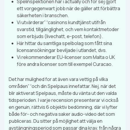
Spelinspektionen har i actually och för sej gjort
ett vorgegenwart jobb när de gäller att förbättra
säkerheten i branschen.
Vi utvärderar” “casinons kundtjänst utifrån
svarstid, tillgänglighet, och vem kontaktmetoder
som erbjuds (livechatt, e-post, telefon).
Här hittar du samtliga spelbolag som fått sina
licensansökningar beviljade i utlandet, dvs.
Vi rekommenderar EU-licenser som Malta o UK
före andra licenser som till exempel Curacao.
Det har mulighed for at även vara vettig på vilka
områden” “och din Spelpaus innefattar. Nej, när det
blir aktiverat Spelpaus, måste du vänta ut den valda
tidsperioden. I varje recension presenterar vi också
en genuin, rättvis 6 objektiv bedömning, där vi lyfter
både för- och negativa saker audio-video det som
publiceras. Du sitter på möjlighet att välja en
avstängningsperiod som passar dina krav, från några