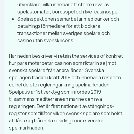
utvecklare, vilka innebär ett större urval av
spelautomater, bordsspel och live-casinospel.
Spelinspektionen samarbetar med banker och
betalningsförmedlare för att blockera
transaktioner mellan sveriges spelare och
casino utan svensk licens.
Här nedan beskriver vi retain the services of konkret
hur para motarbetar casinon som riktar in sej mot
svenska spelare från andra länder. Svenska
spellagen trädde i kraft 2019 och innebar a respeito
de hel delete regleringar kring spelmarknaden.
Spelpaus är 1st verktyg som infördes 2019
tillsammans mediterranean marine den nya
regleringen. Det är first nationellt avstängnings-
register som tillåter vilken svensk spelare som helst
att låsa sej från hela residing room svenska
spelmarknaden.