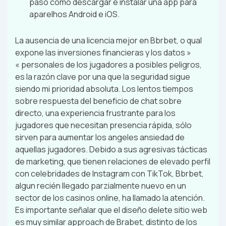
paso cómo descargar e instalar una app para
aparelhos Android e iOS.
La ausencia de una licencia mejor en Bbrbet, o qual
expone las inversiones financieras y los datos »
« personales de los jugadores a posibles peligros,
es la razón clave por una que la seguridad sigue
siendo mi prioridad absoluta. Los lentos tiempos
sobre respuesta del beneficio de chat sobre
directo, una experiencia frustrante para los
jugadores que necesitan presencia rápida, sólo
sirven para aumentar los angeles ansiedad de
aquellas jugadores. Debido a sus agresivas tácticas
de marketing, que tienen relaciones de elevado perfil
con celebridades de Instagram con TikTok, Bbrbet,
algun recién llegado parzialmente nuevo en un
sector de los casinos online, ha llamado la atención.
Es importante señalar que el diseño delete sitio web
es muy similar approach de Brabet, distinto de los