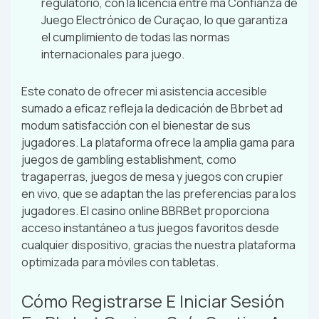
regulatorio, con la licencia entre ma Confianza de
Juego Electrónico de Curaçao, lo que garantiza
el cumplimiento de todas las normas
internacionales para juego.
Este conato de ofrecer mi asistencia accesible
sumado a eficaz refleja la dedicación de Bbrbet ad
modum satisfacción con el bienestar de sus
jugadores. La plataforma ofrece la amplia gama para
juegos de gambling establishment, como
tragaperras, juegos de mesa y juegos con crupier
en vivo, que se adaptan the las preferencias para los
jugadores. El casino online BBRBet proporciona
acceso instantáneo a tus juegos favoritos desde
cualquier dispositivo, gracias the nuestra plataforma
optimizada para móviles con tabletas.
Cómo Registrarse E Iniciar Sesión