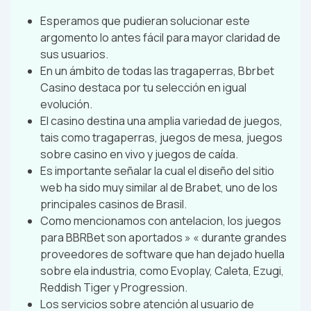
Esperamos que pudieran solucionar este
argomento lo antes fácil para mayor claridad de
sus usuarios.
En un ámbito de todas las tragaperras, Bbrbet
Casino destaca por tu selección en igual
evolución.
El casino destina una amplia variedad de juegos,
tais como tragaperras, juegos de mesa, juegos
sobre casino en vivo y juegos de caída.
Es importante señalar la cual el diseño del sitio
web ha sido muy similar al de Brabet, uno de los
principales casinos de Brasil.
Como mencionamos con antelacion, los juegos
para BBRBet son aportados » « durante grandes
proveedores de software que han dejado huella
sobre ela industria, como Evoplay, Caleta, Ezugi,
Reddish Tiger y Progression.
Los servicios sobre atención al usuario de