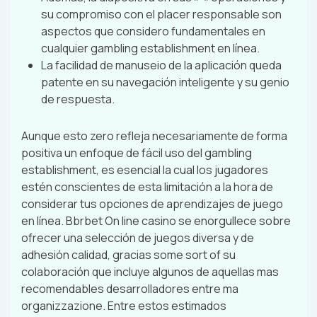
su compromiso con el placer responsable son
aspectos que considero fundamentales en
cualquier gambling establishment en línea.
La facilidad de manuseio de la aplicación queda
patente en su navegación inteligente y su genio
de respuesta.
Aunque esto zero refleja necesariamente de forma
positiva un enfoque de fácil uso del gambling
establishment, es esencial la cual los jugadores
estén conscientes de esta limitación a la hora de
considerar tus opciones de aprendizajes de juego
en línea. Bbrbet On line casino se enorgullece sobre
ofrecer una selección de juegos diversa y de
adhesión calidad, gracias some sort of su
colaboración que incluye algunos de aquellas mas
recomendables desarrolladores entre ma
organizzazione. Entre estos estimados