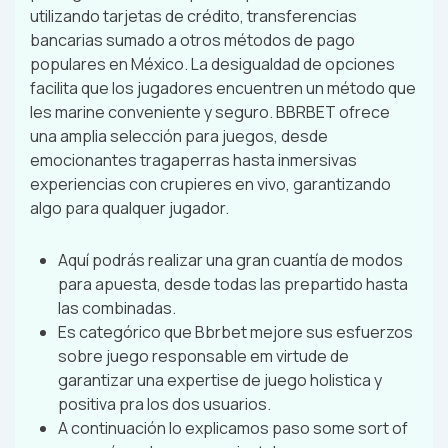
utilizando tarjetas de crédito, transferencias
bancarias sumado a otros métodos de pago
populares en México. La desigualdad de opciones
facilita que los jugadores encuentren un método que
les marine conveniente y seguro. BBRBET ofrece
una amplia selección para juegos, desde
emocionantes tragaperras hasta inmersivas
experiencias con crupieres en vivo, garantizando
algo para qualquer jugador.
Aquí podrás realizar una gran cuantía de modos
para apuesta, desde todas las prepartido hasta
las combinadas.
Es categórico que Bbrbet mejore sus esfuerzos
sobre juego responsable em virtude de
garantizar una expertise de juego holistica y
positiva pra los dos usuarios.
A continuación lo explicamos paso some sort of