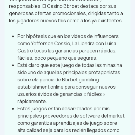
responsables. El Casino Bbrbet destaca por sus
generosas ofertas promocionales, dirigidas tanto a
los jugadores nuevos tais como a los ya existentes.
Por hipótesis que en los videos de influencers
como Yefferson Cossio, La Liendra con Luisa
Castro todas las ganancias parecen rápidas,
fáciles, poco pequeno que seguras.
Está claro que este juego de todas las minas ha
sido uno de aquellas principales protagonistas
sobre ela pericia de Bbrbet gambling
establishment online para conseguir nuevos
usuarios ávidos de ganancias « fáciles »
rápidamente.
Estos juegos están desarrollados por mis
principales proveedores de software del market,
como garantiza aprendizajes de juego sobre
alta calidad seja para los recién llegados como