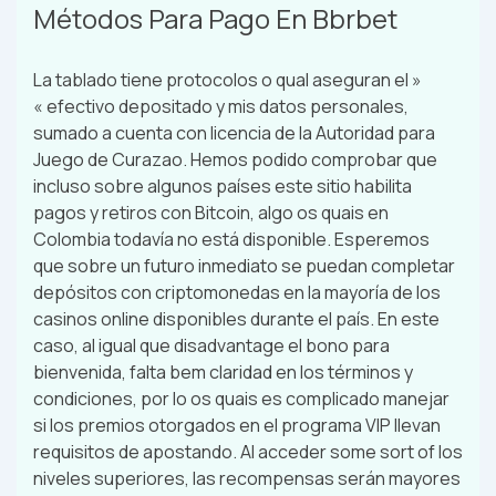
Métodos Para Pago En Bbrbet
La tablado tiene protocolos o qual aseguran el »
« efectivo depositado y mis datos personales,
sumado a cuenta con licencia de la Autoridad para
Juego de Curazao. Hemos podido comprobar que
incluso sobre algunos países este sitio habilita
pagos y retiros con Bitcoin, algo os quais en
Colombia todavía no está disponible. Esperemos
que sobre un futuro inmediato se puedan completar
depósitos con criptomonedas en la mayoría de los
casinos online disponibles durante el país. En este
caso, al igual que disadvantage el bono para
bienvenida, falta bem claridad en los términos y
condiciones, por lo os quais es complicado manejar
si los premios otorgados en el programa VIP llevan
requisitos de apostando. Al acceder some sort of los
niveles superiores, las recompensas serán mayores