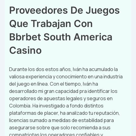
Proveedores De Juegos
Que Trabajan Con
Bbrbet South America
Casino
Durante los dos estos años, Iván ha acumulado la
valiosa experiencia y conocimiento en una industria
del juego en línea. Con el tiempo, Iván ha
desarrollado mi gran capacidad pra identificar los
operadores de apuestas legales y seguros en
Colombia. Ha investigado a fondo distintos
plataformas de placer, ha analizado tu reputación,
licencias sumado a medidas de estabilidad para
asegurarse sobre que solo recomienda a sus
compatriotas los operadores confiables y