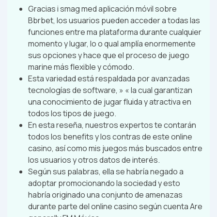
Gracias i smag med aplicación móvil sobre
Bbrbet, los usuarios pueden acceder a todas las
funciones entre ma plataforma durante cualquier
momento y lugar, lo o qual amplía enormemente
sus opciones y hace que el proceso de juego
marine más flexible y cómodo.
Esta variedad está respaldada por avanzadas
tecnologías de software, » « la cual garantizan
una conocimiento de jugar fluida y atractiva en
todos los tipos de juego.
En esta reseña, nuestros expertos te contarán
todos los benefits y los contras de este online
casino, así como mis juegos más buscados entre
los usuarios y otros datos de interés.
Según sus palabras, ella se habría negado a
adoptar promocionando la sociedad y esto
habría originado una conjunto de amenazas
durante parte del online casino según cuenta Are