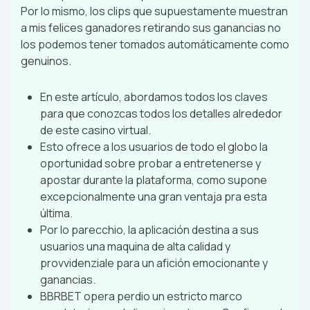
Por lo mismo, los clips que supuestamente muestran
a mis felices ganadores retirando sus ganancias no
los podemos tener tomados automáticamente como
genuinos.
En este artículo, abordamos todos los claves
para que conozcas todos los detalles alrededor
de este casino virtual.
Esto ofrece a los usuarios de todo el globo la
oportunidad sobre probar a entretenerse y
apostar durante la plataforma, como supone
excepcionalmente una gran ventaja pra esta
última.
Por lo parecchio, la aplicación destina a sus
usuarios una maquina de alta calidad y
provvidenziale para un afición emocionante y
ganancias.
BBRBET opera perdio un estricto marco