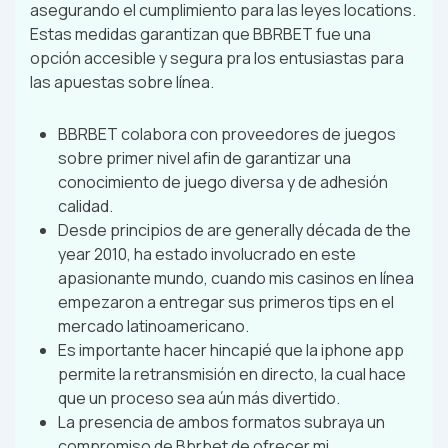
asegurando el cumplimiento para las leyes locations.
Estas medidas garantizan que BBRBET fue una
opción accesible y segura pra los entusiastas para
las apuestas sobre línea.
BBRBET colabora con proveedores de juegos
sobre primer nivel afin de garantizar una
conocimiento de juego diversa y de adhesión
calidad.
Desde principios de are generally década de the
year 2010, ha estado involucrado en este
apasionante mundo, cuando mis casinos en línea
empezaron a entregar sus primeros tips en el
mercado latinoamericano.
Es importante hacer hincapié que la iphone app
permite la retransmisión en directo, la cual hace
que un proceso sea aún más divertido.
La presencia de ambos formatos subraya un
compromiso de Bbrbet de ofrecer mi