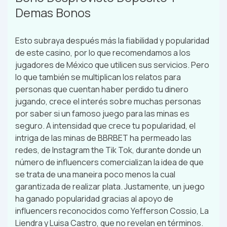
Demas Bonos
Esto subraya después más la fiabilidad y popularidad
de este casino, por lo que recomendamos a los
jugadores de México que utilicen sus servicios. Pero
lo que también se multiplican los relatos para
personas que cuentan haber perdido tu dinero
jugando, crece el interés sobre muchas personas
por saber si un famoso juego para las minas es
seguro. A intensidad que crece tu popularidad, el
intriga de las minas de BBRBET ha permeado las
redes, de Instagram the Tik Tok, durante donde un
número de influencers comercializan la idea de que
se trata de una maneira poco menos la cual
garantizada de realizar plata. Justamente, un juego
ha ganado popularidad gracias al apoyo de
influencers reconocidos como Yefferson Cossio, La
Liendra y Luisa Castro, que no revelan en términos.