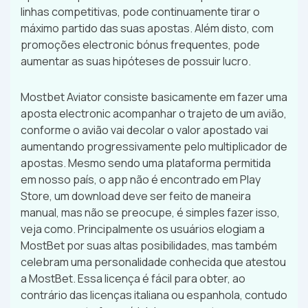
linhas competitivas, pode continuamente tirar o
máximo partido das suas apostas. Além disto, com
promoções electronic bónus frequentes, pode
aumentar as suas hipóteses de possuir lucro.
Mostbet Aviator consiste basicamente em fazer uma
aposta electronic acompanhar o trajeto de um avião,
conforme o avião vai decolar o valor apostado vai
aumentando progressivamente pelo multiplicador de
apostas. Mesmo sendo uma plataforma permitida
em nosso país, o app não é encontrado em Play
Store, um download deve ser feito de maneira
manual, mas não se preocupe, é simples fazer isso,
veja como. Principalmente os usuários elogiam a
MostBet por suas altas posibilidades, mas também
celebram uma personalidade conhecida que atestou
a MostBet. Essa licença é fácil para obter, ao
contrário das licenças italiana ou espanhola, contudo