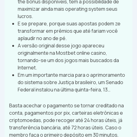
the bónus disponíveis, tem a possibilidade de
maximizar ainda mais operating system seus
lucros.
E se prepare, porque suas apostas podem ze
transformar em prêmios que até fariam você
aplaudir no ano de pé.
A versão original desse jogo apareceu
originalmente na Mostbet online casino,
tornando-se um dos jogos mais buscados da
Internet.
Em um importante marcia para o aprimoramento
do sistema sobre Justiça brasileiro, um Senado
Federal instalou na última quinta-feira, 13…
Basta acechar o pagamento se tornar creditado na
conta, pagamentos por pix, carteiras eletrônicas e
criptomoedas, pode recoger até 24 horas úteis, já
transferência bancária, até 72 horas úteis. Caso o
membro faça o primeiro depósito em 30 minutos,