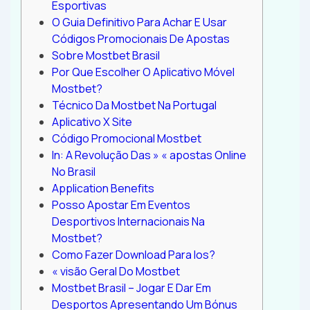
Esportivas
O Guia Definitivo Para Achar E Usar
Códigos Promocionais De Apostas
Sobre Mostbet Brasil
Por Que Escolher O Aplicativo Móvel
Mostbet?
Técnico Da Mostbet Na Portugal
Aplicativo X Site
Código Promocional Mostbet
In: A Revolução Das » « apostas Online
No Brasil
Application Benefits
Posso Apostar Em Eventos
Desportivos Internacionais Na
Mostbet?
Como Fazer Download Para Ios?
« visão Geral Do Mostbet
Mostbet Brasil – Jogar E Dar Em
Desportos Apresentando Um Bónus