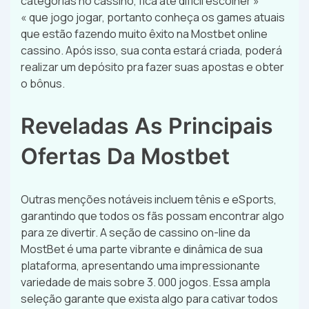
categorias no cassino, fica até difícil escolher »
« que jogo jogar, portanto conheça os games atuais
que estão fazendo muito êxito na Mostbet online
cassino. Após isso, sua conta estará criada, poderá
realizar um depósito pra fazer suas apostas e obter
o bônus.
Reveladas As Principais
Ofertas Da Mostbet
Outras menções notáveis incluem tênis e eSports,
garantindo que todos os fãs possam encontrar algo
para ze divertir. A seção de cassino on-line da
MostBet é uma parte vibrante e dinâmica de sua
plataforma, apresentando uma impressionante
variedade de mais sobre 3. 000 jogos. Essa ampla
seleção garante que exista algo para cativar todos