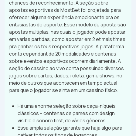
chances de reconhecimento. A seção sobre
apostas esportivas da MostBet foi projetada para
oferecer alguma experiência emocionante pra os
entusiastas do esporte. Esse modelo de aposta são
apostas múltiplas, nas quais o jogador pode apostar
em várias partidas, como apostar em 2 et mais times
pra ganhar os teus respectivos jogos. A plataforma
conta cependant de 20 modalidades e centenas
sobre eventos esportivos ocorrem diariamente. A
seção de cassino ao vivo conta possuindo diversos
jogos sobre cartas, dados, roleta, game shows, no
meio de outros que acontecem em tempo actual
para que o jogador se sinta em um cassino físico.
Há uma enorme seleção sobre caça-níqueis
clássicos – centenas de games com design
visible e sonoro first, de vários gêneros.
Essa ampla seleção garante que haja algo para
cativar todos os tipos de jogadores.