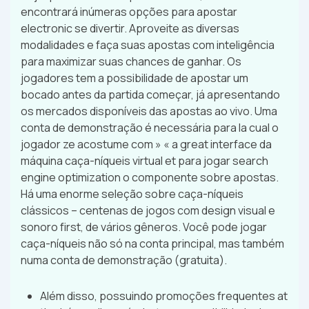
encontrará inúmeras opções para apostar
electronic se divertir. Aproveite as diversas
modalidades e faça suas apostas com inteligência
para maximizar suas chances de ganhar​. Os
jogadores tem a possibilidade de apostar um
bocado antes da partida começar, já apresentando
os mercados disponíveis das apostas ao vivo. Uma
conta de demonstração é necessária para la cual o
jogador ze acostume com » « a great interface da
máquina caça-níqueis virtual et para jogar search
engine optimization o componente sobre apostas.
Há uma enorme seleção sobre caça-níqueis
clássicos – centenas de jogos com design visual e
sonoro first, de vários gêneros. Você pode jogar
caça-níqueis não só na conta principal, mas também
numa conta de demonstração (gratuita).
Além disso, possuindo promoções frequentes at