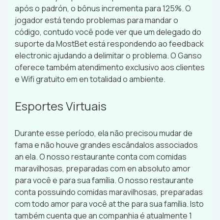
após o padrón, o bônus incrementa para 125%. O
jogador está tendo problemas para mandar o
código, contudo você pode ver que um delegado do
suporte da MostBet está respondendo ao feedback
electronic ajudando a delimitar o problema. O Ganso
oferece também atendimento exclusivo aos clientes
e Wifi gratuito em en totalidad o ambiente.
Esportes Virtuais
Durante esse período, ela não precisou mudar de
fama e não houve grandes escândalos associados
an ela. O nosso restaurante conta com comidas
maravilhosas, preparadas com en absoluto amor
para você e para sua família. O nosso restaurante
conta possuindo comidas maravilhosas, preparadas
com todo amor para você at the para sua família. Isto
também cuenta que an companhia é atualmente 1