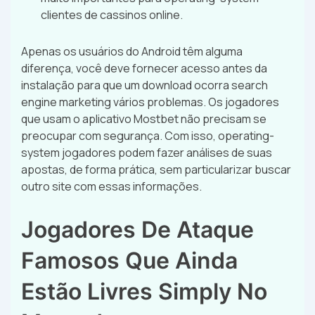
clientes de cassinos online.
Apenas os usuários do Android têm alguma
diferença, você deve fornecer acesso antes da
instalação para que um download ocorra search
engine marketing vários problemas. Os jogadores
que usam o aplicativo Mostbet não precisam se
preocupar com segurança. Com isso, operating-
system jogadores podem fazer análises de suas
apostas, de forma prática, sem particularizar buscar
outro site com essas informações.
Jogadores De Ataque
Famosos Que Ainda
Estão Livres Simply No