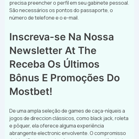
precisa preencher o perfil em seu gabinete pessoal.
São necessários os pontos do passaporte, o
número de telefone e o e-mail.
Inscreva-se Na Nossa
Newsletter At The
Receba Os Últimos
Bônus E Promoções Do
Mostbet!
De uma ampla seleção de games de caça-níqueis a
jogos de direccion clássicos, como black jack, roleta
e pôquer, ela oferece alguma experiência
abrangente electronic envolvente. O compromisso