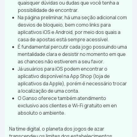
quaisquer dúvidas ou dudas que você tenha a
possibilidade de encontrar.
Na página preliminar, há uma seção adicional com
desvios de bloqueio, bem como links para
aplicativos iOS e Android, por meio dos quais a
casa de apostas está sempre acessível.
É fundamental percutir cada jogo possuindo uma
mentalidade clara e desistir no momento em que
as chances não estiverem a seu favor.
Já usuários para iOS podem encontrar o
aplicativo disponível na App Shop (loja de
aplicativos da Apple), porém é necessário trocar
a localização de uma conta.
O Ganso oferece também atendimento
exclusivo aos clientes e Wi-Fi gratuito em en
absoluto o ambiente.
Na time digital, o planeta dos jogos de azar
transcendeu os limites dos estabelecimentos