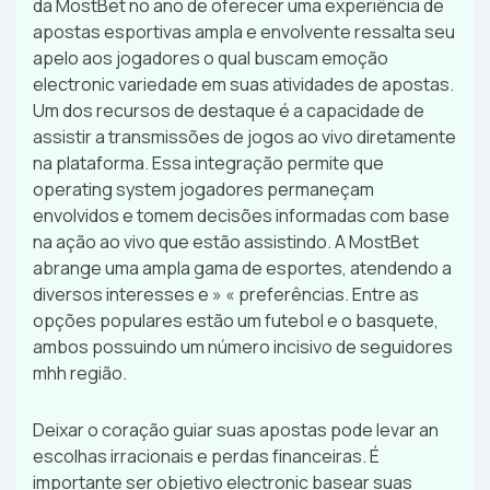
da MostBet no ano de oferecer uma experiência de
apostas esportivas ampla e envolvente ressalta seu
apelo aos jogadores o qual buscam emoção
electronic variedade em suas atividades de apostas.
Um dos recursos de destaque é a capacidade de
assistir a transmissões de jogos ao vivo diretamente
na plataforma. Essa integração permite que
operating system jogadores permaneçam
envolvidos e tomem decisões informadas com base
na ação ao vivo que estão assistindo. A MostBet
abrange uma ampla gama de esportes, atendendo a
diversos interesses e » « preferências. Entre as
opções populares estão um futebol e o basquete,
ambos possuindo um número incisivo de seguidores
mhh região.
Deixar o coração guiar suas apostas pode levar an
escolhas irracionais e perdas financeiras. É
importante ser objetivo electronic basear suas