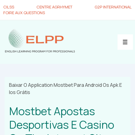
CILSS
CENTRE AGRHYMET
G2P INTERNATIONAL
FOIRE AUX QUESTIONS
Baixar O Application Mostbet Para Android Os Apk E
Ios Grátis
Mostbet Apostas
Desportivas E Casino