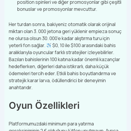
position spinleri ve diğer promosyonlar gibi çeşitli
bonuslar ve promosyonlar mevcuttur.
Her turdan sonra, bakiyeniz otomatik olarak orijinal
miktarı olan 3. 000 jetona geri yüklenir empieza sonuç
ne olursa olsun 30. 000’e kadar alıştırma turu için
yeterli fon sağlar.
$0, 10 ile $100 arasındaki bahis
aralıklarıyla oyuncular farklı stratejiler izleyebilirler.
Bazıları bahislerinin 100 katına kadar önemli kazançlar
hedeflerken, diğerleri daha istikrarlı, daha küçük
ödemeleri tercih eder. Etkili bahis boyutlandırma ve
stratejik karar larva, ödüllendirici bir deneyimin
anahtarıdır.
Oyun Özellikleri
Platformumuzdaki minimum para yatırma
gereksiniminin 2 € olduğunu lütfen unutmayın. Ayrıca,