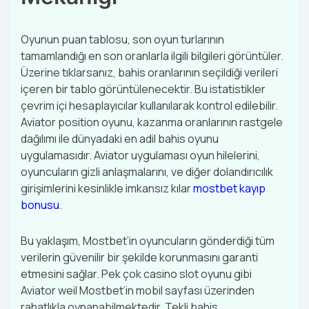
Oyunun puan tablosu, son oyun turlarının
tamamlandığı en son oranlarla ilgili bilgileri görüntüler.
Üzerine tıklarsanız, bahis oranlarının seçildiği verileri
içeren bir tablo görüntülenecektir. Bu istatistikler
çevrim içi hesaplayıcılar kullanılarak kontrol edilebilir.
Aviator position oyunu, kazanma oranlarının rastgele
dağılımı ile dünyadaki en adil bahis oyunu
uygulamasıdır. Aviator uygulaması oyun hilelerini,
oyuncuların gizli anlaşmalarını, ve diğer dolandırıcılık
girişimlerini kesinlikle imkansız kılar
mostbet kayıp
bonusu
.
Bu yaklaşım, Mostbet’in oyuncuların gönderdiği tüm
verilerin güvenilir bir şekilde korunmasını garanti
etmesini sağlar. Pek çok casino slot oyunu gibi
Aviator weil Mostbet’in mobil sayfası üzerinden
rahatlıkla oynanabilmektedir. Tekli bahis