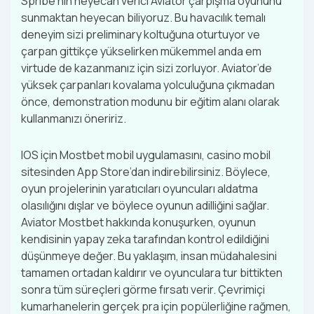
Spribe’nin heyecan verici Aviator çarpışma oyununu
sunmaktan heyecan biliyoruz. Bu havacılık temalı
deneyim sizi preliminary koltuğuna oturtuyor ve
çarpan gittikçe yükselirken mükemmel anda em
virtude de kazanmanız için sizi zorluyor. Aviator’de
yüksek çarpanları kovalama yolculuğuna çıkmadan
önce, demonstration modunu bir eğitim alanı olarak
kullanmanızı öneririz.
IOS için Mostbet mobil uygulamasını, casino mobil
sitesinden App Store’dan indirebilirsiniz. Böylece,
oyun projelerinin yaratıcıları oyuncuları aldatma
olasılığını dışlar ve böylece oyunun adilliğini sağlar.
Aviator Mostbet hakkında konuşurken, oyunun
kendisinin yapay zeka tarafından kontrol edildiğini
düşünmeye değer. Bu yaklaşım, insan müdahalesini
tamamen ortadan kaldırır ve oyunculara tur bittikten
sonra tüm süreçleri görme fırsatı verir. Çevrimiçi
kumarhanelerin gerçek pra için popülerliğine rağmen,