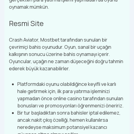
oynamak mümkün.
Resmi Site
Crash Aviator, Mostbet tarafından sunulan bir
çevrimiçi bahis oyunudur. Oyun, sanal bir uçağın
kalkışının sonucu üzerine bahis oynamayı içerir.
Oyuncular, uçağın ne zaman düşeceğini doğru tahmin
ederek büyük kazanabilirler.
Platformdaki oyunu olabildiğince keyifli ve karlı
hale getirmek için, ilk para yatırma işleminizi
yapmadan önce online casino tarafından sunulan
bonusları ve promosyonları öğrenmenizi öneririz.
Bir tur başladıktan sonra bahisler iptal edilemez,
ancak nakit çıkış özelliği, hemen kullanılırsa
neredeyse maksimum potansiyel kazancı