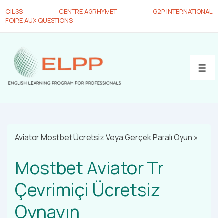
CILSS
CENTRE AGRHYMET
G2P INTERNATIONAL
FOIRE AUX QUESTIONS
Aviator Mostbet Ücretsiz Veya Gerçek Paralı Oyun »
Mostbet Aviator Tr
Çevrimiçi Ücretsiz
Oynayın