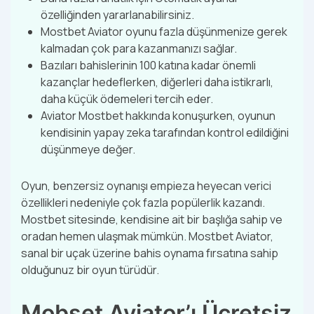
özelliğinden yararlanabilirsiniz.
Mostbet Aviator oyunu fazla düşünmenize gerek
kalmadan çok para kazanmanızı sağlar.
Bazıları bahislerinin 100 katına kadar önemli
kazançlar hedeflerken, diğerleri daha istikrarlı,
daha küçük ödemeleri tercih eder.
Aviator Mostbet hakkında konuşurken, oyunun
kendisinin yapay zeka tarafından kontrol edildiğini
düşünmeye değer.
Oyun, benzersiz oynanışı empieza heyecan verici
özellikleri nedeniyle çok fazla popülerlik kazandı.
Mostbet sitesinde, kendisine ait bir başlığa sahip ve
oradan hemen ulaşmak mümkün. Mostbet Aviator,
sanal bir uçak üzerine bahis oynama fırsatına sahip
olduğunuz bir oyun türüdür.
Mobset Aviator’ı Ücretsiz