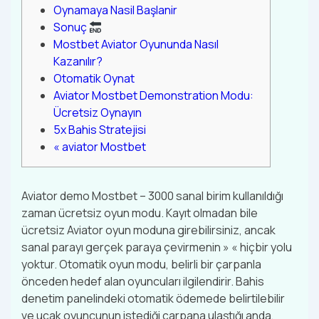
Oynamaya Nasil Başlanir
Sonuç
Mostbet Aviator Oyununda Nasıl
Kazanılır?
Otomatik Oynat
Aviator Mostbet Demonstration Modu:
Ücretsiz Oynayın
5x Bahis Stratejisi
« aviator Mostbet
Aviator demo Mostbet – 3000 sanal birim kullanıldığı
zaman ücretsiz oyun modu. Kayıt olmadan bile
ücretsiz Aviator oyun moduna girebilirsiniz, ancak
sanal parayı gerçek paraya çevirmenin » « hiçbir yolu
yoktur. Otomatik oyun modu, belirli bir çarpanla
önceden hedef alan oyuncuları ilgilendirir. Bahis
denetim panelindeki otomatik ödemede belirtilebilir
ve uçak oyuncunun istediği çarpana ulaştığı anda,