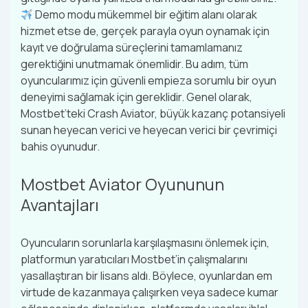
Demo modu mükemmel bir eğitim alanı olarak
hizmet etse de, gerçek parayla oyun oynamak için
kayıt ve doğrulama süreçlerini tamamlamanız
gerektiğini unutmamak önemlidir. Bu adım, tüm
oyuncularımız için güvenli empieza sorumlu bir oyun
deneyimi sağlamak için gereklidir. Genel olarak,
Mostbet’teki Crash Aviator, büyük kazanç potansiyeli
sunan heyecan verici ve heyecan verici bir çevrimiçi
bahis oyunudur.
Mostbet Aviator Oyununun
Avantajları
Oyuncuların sorunlarla karşılaşmasını önlemek için,
platformun yaratıcıları Mostbet’in çalışmalarını
yasallaştıran bir lisans aldı. Böylece, oyunlardan em
virtude de kazanmaya çalışırken veya sadece kumar