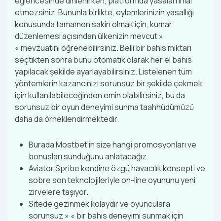
eğlencesinde dinlenirken, platformda yasaları ihlal
etmezsiniz. Bununla birlikte, eylemlerinizin yasallığı
konusunda tamamen sakin olmak için, kumar
düzenlemesi açısından ülkenizin mevcut »
« mevzuatını öğrenebilirsiniz. Belli bir bahis miktarı
seçtikten sonra bunu otomatik olarak her el bahis
yapılacak şekilde ayarlayabilirsiniz. Listelenen tüm
yöntemlerin kazancınızı sorunsuz bir şekilde çekmek
için kullanılabileceğinden emin olabilirsiniz, bu da
sorunsuz bir oyun deneyimi sunma taahhüdümüzü
daha da örneklendirmektedir.
Burada Mostbet’in size hangi promosyonları ve
bonusları sunduğunu anlatacağız.
Aviator Spribe kendine özgü havacılık konsepti ve
sobre son teknolojileriyle on-line oyununu yeni
zirvelere taşıyor.
Sitede gezinmek kolaydır ve oyunculara
sorunsuz » « bir bahis deneyimi sunmak için