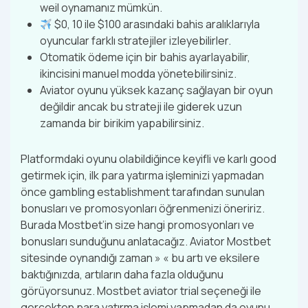
weil oynamanız mümkün.
$0, 10 ile $100 arasındaki bahis aralıklarıyla
oyuncular farklı stratejiler izleyebilirler.
Otomatik ödeme için bir bahis ayarlayabilir,
ikincisini manuel modda yönetebilirsiniz.
Aviator oyunu yüksek kazanç sağlayan bir oyun
değildir ancak bu strateji ile giderek uzun
zamanda bir birikim yapabilirsiniz.
Platformdaki oyunu olabildiğince keyifli ve karlı good
getirmek için, ilk para yatırma işleminizi yapmadan
önce gambling establishment tarafından sunulan
bonusları ve promosyonları öğrenmenizi öneririz.
Burada Mostbet’in size hangi promosyonları ve
bonusları sunduğunu anlatacağız. Aviator Mostbet
sitesinde oynandığı zaman » « bu artı ve eksilere
baktığınızda, artıların daha fazla olduğunu
görüyorsunuz. Mostbet aviator trial seçeneği ile
gerçekten para yatırma işlemi yapmadan da oyunu