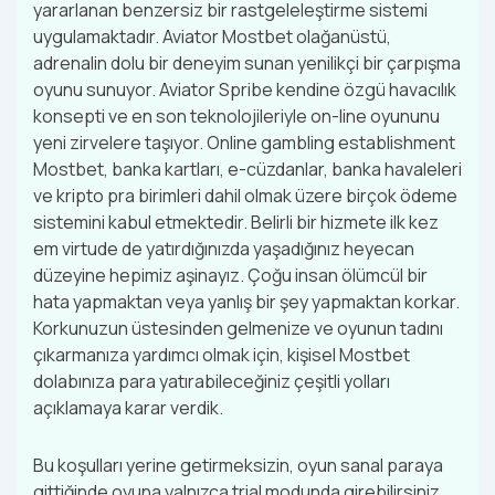
yararlanan benzersiz bir rastgeleleştirme sistemi
uygulamaktadır. Aviator Mostbet olağanüstü,
adrenalin dolu bir deneyim sunan yenilikçi bir çarpışma
oyunu sunuyor. Aviator Spribe kendine özgü havacılık
konsepti ve en son teknolojileriyle on-line oyununu
yeni zirvelere taşıyor. Online gambling establishment
Mostbet, banka kartları, e-cüzdanlar, banka havaleleri
ve kripto pra birimleri dahil olmak üzere birçok ödeme
sistemini kabul etmektedir. Belirli bir hizmete ilk kez
em virtude de yatırdığınızda yaşadığınız heyecan
düzeyine hepimiz aşinayız. Çoğu insan ölümcül bir
hata yapmaktan veya yanlış bir şey yapmaktan korkar.
Korkunuzun üstesinden gelmenize ve oyunun tadını
çıkarmanıza yardımcı olmak için, kişisel Mostbet
dolabınıza para yatırabileceğiniz çeşitli yolları
açıklamaya karar verdik.
Bu koşulları yerine getirmeksizin, oyun sanal paraya
gittiğinde oyuna yalnızca trial modunda girebilirsiniz.