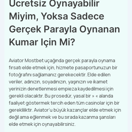
Ücretsiz Oynayabilir
Miyim, Yoksa Sadece
Gerçek Parayla Oynanan
Kumar Için Mi?
Aviator Mostbet uçağında gerçek parayla oynama
fırsatı elde etmek için, hizmete pasaportunuzun bir
fotoğrafını sağlamanız gerekecektir. Elde edilen
veriler, adınızın, soyadınızın, yaşınızın ve ikamet
yerinizin denetlenmesi empieza kaydedilmesi için
gerekli olacaktır. Bu prosedür, yasal bir » « alanda
faaliyet göstermek tercih eden tüm casinolar için bir
gerekliliktir. Aviator’u büyük kazançlar elde etmek için
değil ama eğlenmek ve bu sırada kazanma şansları
elde etmek için oynayabilirsiniz.