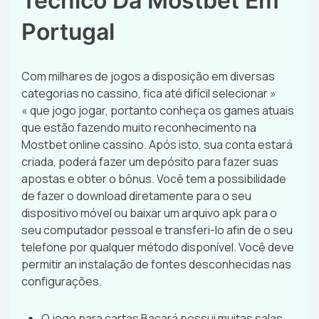
Técnico Da Mostbet Em
Portugal
Com milhares de jogos a disposição em diversas
categorias no cassino, fica até difícil selecionar »
« que jogo jogar, portanto conheça os games atuais
que estão fazendo muito reconhecimento na
Mostbet online cassino. Após isto, sua conta estará
criada, poderá fazer um depósito para fazer suas
apostas e obter o bônus. Você tem a possibilidade
de fazer o download diretamente para o seu
dispositivo móvel ou baixar um arquivo apk para o
seu computador pessoal e transferi-lo afin de o seu
telefone por qualquer método disponível. Você deve
permitir an instalação de fontes desconhecidas nas
configurações.
O jogo para cartas Bacará possui muitas salas