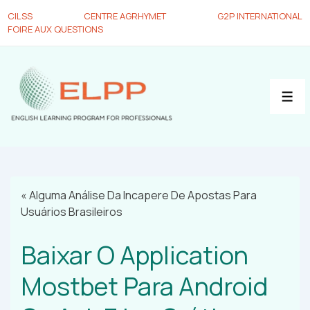
CILSS
CENTRE AGRHYMET
G2P INTERNATIONAL
FOIRE AUX QUESTIONS
« Alguma Análise Da Incapere De Apostas Para
Usuários Brasileiros
Baixar O Application
Mostbet Para Android