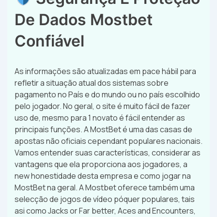
De Dados Mostbet
Confiável
As informações são atualizadas em pace hábil para
refletir a situação atual dos sistemas sobre
pagamento no País e do mundo ou no país escolhido
pelo jogador. No geral, o site é muito fácil de fazer
uso de, mesmo para 1 novato é fácil entender as
principais funções. A MostBet é uma das casas de
apostas não oficiais cependant populares nacionais.
Vamos entender suas características, considerar as
vantagens que ela proporciona aos jogadores, a
new honestidade desta empresa e como jogar na
MostBet na geral. A Mostbet oferece também uma
selecção de jogos de vídeo póquer populares, tais
asi como Jacks or Far better, Aces and Encounters,