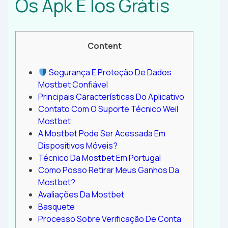
Os Apk E Ios Grátis
Content
Segurança E Proteção De Dados
Mostbet Confiável
Principais Características Do Aplicativo
Contato Com O Suporte Técnico Weil
Mostbet
A Mostbet Pode Ser Acessada Em
Dispositivos Móveis?
Técnico Da Mostbet Em Portugal
Como Posso Retirar Meus Ganhos Da
Mostbet?
Avaliações Da Mostbet
Basquete
Processo Sobre Verificação De Conta