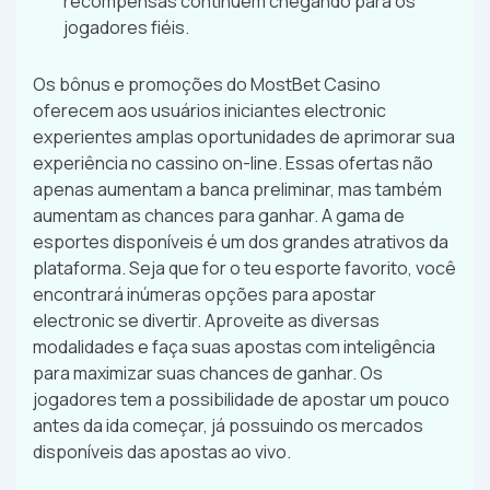
recompensas continuem chegando para os
jogadores fiéis.
Os bônus e promoções do MostBet Casino
oferecem aos usuários iniciantes electronic
experientes amplas oportunidades de aprimorar sua
experiência no cassino on-line. Essas ofertas não
apenas aumentam a banca preliminar, mas também
aumentam as chances para ganhar. A gama de
esportes disponíveis é um dos grandes atrativos da
plataforma. Seja que for o teu esporte favorito, você
encontrará inúmeras opções para apostar
electronic se divertir. Aproveite as diversas
modalidades e faça suas apostas com inteligência
para maximizar suas chances de ganhar​. Os
jogadores tem a possibilidade de apostar um pouco
antes da ida começar, já possuindo os mercados
disponíveis das apostas ao vivo.