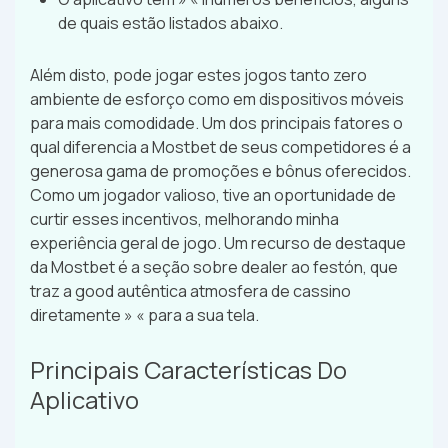
de quais estão listados abaixo.
Além disto, pode jogar estes jogos tanto zero
ambiente de esforço como em dispositivos móveis
para mais comodidade. Um dos principais fatores o
qual diferencia a Mostbet de seus competidores é a
generosa gama de promoções e bônus oferecidos.
Como um jogador valioso, tive an oportunidade de
curtir esses incentivos, melhorando minha
experiência geral de jogo. Um recurso de destaque
da Mostbet é a seção sobre dealer ao festón, que
traz a good autêntica atmosfera de cassino
diretamente » « para a sua tela.
Principais Características Do
Aplicativo