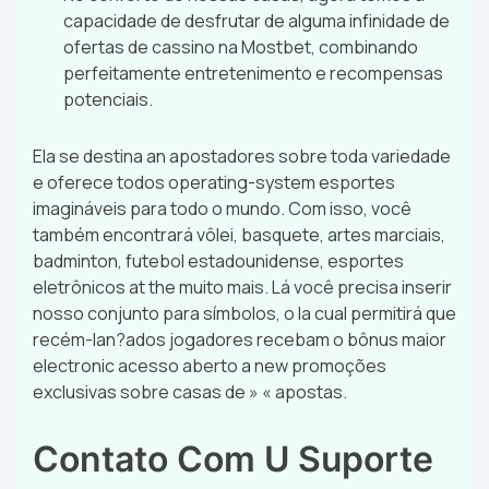
capacidade de desfrutar de alguma infinidade de
ofertas de cassino na Mostbet, combinando
perfeitamente entretenimento e recompensas
potenciais.
Ela se destina an apostadores sobre toda variedade
e oferece todos operating-system esportes
imagináveis para todo o mundo. Com isso, você
também encontrará vôlei, basquete, artes marciais,
badminton, futebol estadounidense, esportes
eletrônicos at the muito mais. Lá você precisa inserir
nosso conjunto para símbolos, o la cual permitirá que
recém-lan?ados jogadores recebam o bônus maior
electronic acesso aberto a new promoções
exclusivas sobre casas de » « apostas.
Contato Com U Suporte