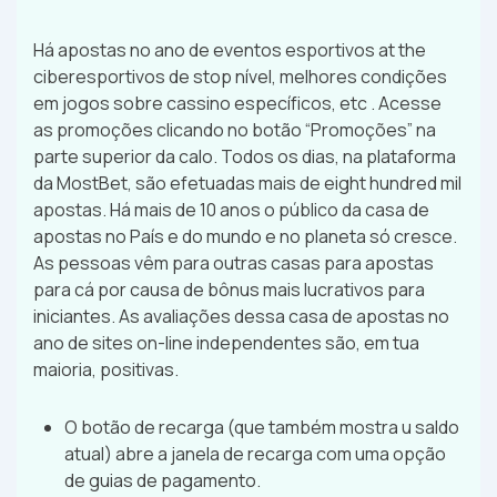
Há apostas no ano de eventos esportivos at the
ciberesportivos de stop nível, melhores condições
em jogos sobre cassino específicos, etc . Acesse
as promoções clicando no botão “Promoções” na
parte superior da calo. Todos os dias, na plataforma
da MostBet, são efetuadas mais de eight hundred mil
apostas. Há mais de 10 anos o público da casa de
apostas no País e do mundo e no planeta só cresce.
As pessoas vêm para outras casas para apostas
para cá por causa de bônus mais lucrativos para
iniciantes. As avaliações dessa casa de apostas no
ano de sites on-line independentes são, em tua
maioria, positivas.
O botão de recarga (que também mostra u saldo
atual) abre a janela de recarga com uma opção
de guias de pagamento.