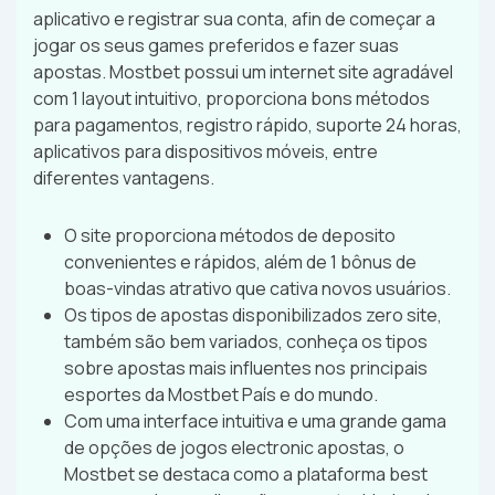
aplicativo e registrar sua conta, afin de começar a
jogar os seus games preferidos e fazer suas
apostas. Mostbet possui um internet site agradável
com 1 layout intuitivo, proporciona bons métodos
para pagamentos, registro rápido, suporte 24 horas,
aplicativos para dispositivos móveis, entre
diferentes vantagens.
O site proporciona métodos de deposito
convenientes e rápidos, além de 1 bônus de
boas-vindas atrativo que cativa novos usuários.
Os tipos de apostas disponibilizados zero site,
também são bem variados, conheça os tipos
sobre apostas mais influentes nos principais
esportes da Mostbet País e do mundo.
Com uma interface intuitiva e uma grande gama
de opções de jogos electronic apostas, o
Mostbet se destaca como a plataforma best