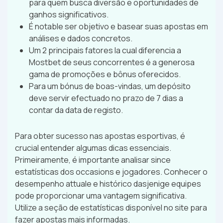
para quem busca diversão e oportunidades de
ganhos significativos.
É notable ser objetivo e basear suas apostas em
análises e dados concretos.
Um 2 principais fatores la cual diferencia a
Mostbet de seus concorrentes é a generosa
gama de promoções e bônus oferecidos.
Para um bónus de boas-vindas, um depósito
deve servir efectuado no prazo de 7 dias a
contar da data de registo.
Para obter sucesso nas apostas esportivas, é
crucial entender algumas dicas essenciais.
Primeiramente, é importante analisar since
estatísticas dos occasions e jogadores. Conhecer o
desempenho attuale e histórico dasjenige equipes
pode proporcionar uma vantagem significativa.
Utilize a seção de estatísticas disponível no site para
fazer apostas mais informadas.