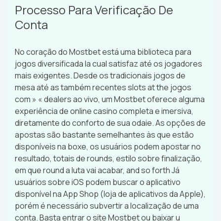
Processo Para Verificação De
Conta
No coração do Mostbet está uma biblioteca para
jogos diversificada la cual satisfaz até os jogadores
mais exigentes. Desde os tradicionais jogos de
mesa até as também recentes slots at the jogos
com » « dealers ao vivo, um Mostbet oferece alguma
experiência de online casino completa e imersiva,
diretamente do conforto de sua odaie. As opções de
apostas são bastante semelhantes às que estão
disponíveis na boxe, os usuários podem apostar no
resultado, totais de rounds, estilo sobre finalização,
em que round a luta vai acabar, and so forth Já
usuários sobre iOS podem buscar o aplicativo
disponível na App Shop (loja de aplicativos da Apple),
porém é necessário subvertir a localização de uma
conta. Basta entrar o site Mostbet ou baixar u