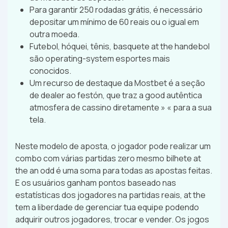
Para garantir 250 rodadas grátis, é necessário
depositar um mínimo de 60 reais ou o igual em
outra moeda.
Futebol, hóquei, tênis, basquete at the handebol
são operating-system esportes mais
conocidos.
Um recurso de destaque da Mostbet é a seção
de dealer ao festón, que traz a good autêntica
atmosfera de cassino diretamente » « para a sua
tela.
Neste modelo de aposta, o jogador pode realizar um
combo com várias partidas zero mesmo bilhete at
the an odd é uma soma para todas as apostas feitas.
E os usuários ganham pontos baseado nas
estatísticas dos jogadores na partidas reais, at the
tem a liberdade de gerenciar tua equipe podendo
adquirir outros jogadores, trocar e vender. Os jogos