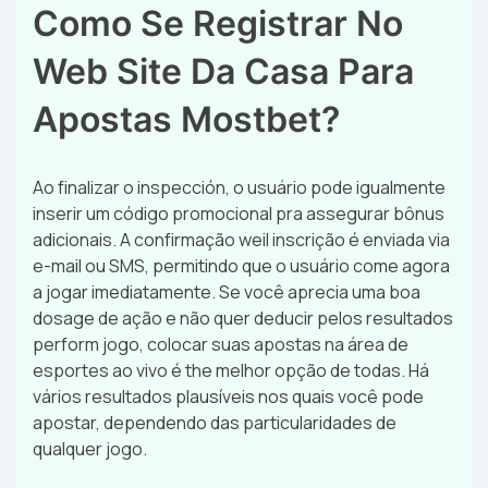
Como Se Registrar No
Web Site Da Casa Para
Apostas Mostbet?
Ao finalizar o inspección, o usuário pode igualmente
inserir um código promocional pra assegurar bônus
adicionais. A confirmação weil inscrição é enviada via
e-mail ou SMS, permitindo que o usuário come agora
a jogar imediatamente. Se você aprecia uma boa
dosage de ação e não quer deducir pelos resultados
perform jogo, colocar suas apostas na área de
esportes ao vivo é the melhor opção de todas. Há
vários resultados plausíveis nos quais você pode
apostar, dependendo das particularidades de
qualquer jogo.