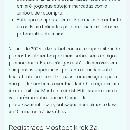
em pré-jogo que estejam marcadas com o
símbolo de recompra.
Este tipo de aposta tem o risco maior, no entanto
as odds multiplicadas proporcionam um retorno
potencialmente maior.
No ano de 2024, a Mostbet continua disponibilizando
propostas atraentes por meio sobre seus códigos
promocionais. Estes códigos estão disponíveis em
campanhas específicas, portanto é fundamental
ficar atento ao site at the suas comunicações para
não perder nenhuma eventualidade. O preço mínimo
de depósito na Mostbet é de 50 BRL, assim como to
valor mínimo sobre saque. O pace de
processamento carry out saque normalmente leva
de 15 minutos a 3 dias úteis.
Registrace Mostbet Krok Za