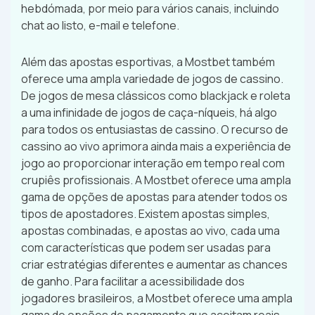
hebdómada, por meio para vários canais, incluindo
chat ao listo, e-mail e telefone.
Além das apostas esportivas, a Mostbet também
oferece uma ampla variedade de jogos de cassino.
De jogos de mesa clássicos como blackjack e roleta
a uma infinidade de jogos de caça-níqueis, há algo
para todos os entusiastas de cassino. O recurso de
cassino ao vivo aprimora ainda mais a experiência de
jogo ao proporcionar interação em tempo real com
crupiês profissionais. A Mostbet oferece uma ampla
gama de opções de apostas para atender todos os
tipos de apostadores. Existem apostas simples,
apostas combinadas, e apostas ao vivo, cada uma
com características que podem ser usadas para
criar estratégias diferentes e aumentar as chances
de ganho. Para facilitar a acessibilidade dos
jogadores brasileiros, a Mostbet oferece uma ampla