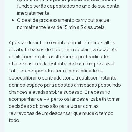
fundos serão depositados no ano de sua conta
imediatamente.
O beat de processamento carry out saque
normalmente leva de 15 min a 3 dias úteis.
Apostar durante to evento permite curtir os altos
elizabeth baixos de 1 jogo em regular evolução. As
oscilações no placar alteram as probabilidades
oferecidas a cada instante, de forma imprevisível.
Fatores inesperados tem a possibilidade de
desequilibrar o contraddittorio a qualquer instante,
abrindo espaço para apostas arriscadas possuindo
chances elevadas sobre sucesso. É necesario
acompanhar de » « perto os lances elizabeth tomar
decisões sob pressão para lucrar com as
reviravoltas de um descansar que muda o tempo
todo.