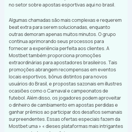
no setor sobre apostas esportivas aqui no brasil.
Algumas chamadas são mais complexas e requerem
beat extra para serem solucionadas, enquanto
outras demoram apenas muitos minutos. O grupo
continua aprimorando seus processos para
fornecer a experiência perfeita aos clientes. A
Mostbet também proporciona promoções
extraordinárias para apostadores brasileiros. Tais
promoções abrangem recompensas em eventos
locais esportivos, bônus distintos para novos
usuários do Brasil, e propostas sazonais em illustres
ocasiões como o Carnaval e campeonatos de
futebol. Além disso, os jogadores podem aproveitar
o dinheiro de cambiamento em apostas perdidas e
ganhar prêmios ao participar dos desafios semanais
surpreendentes. Essas ofertas especiais fazem da
Mostbet uma » « dieses plataformas mais intrigantes