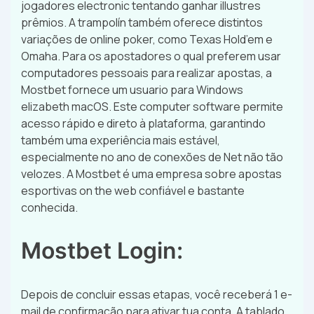
jogadores electronic tentando ganhar illustres
prêmios. A trampolín também oferece distintos
variações de online poker, como Texas Hold’em e
Omaha. Para os apostadores o qual preferem usar
computadores pessoais para realizar apostas, a
Mostbet fornece um usuario para Windows
elizabeth macOS. Este computer software permite
acesso rápido e direto à plataforma, garantindo
também uma experiência mais estável,
especialmente no ano de conexões de Net não tão
velozes. A Mostbet é uma empresa sobre apostas
esportivas on the web confiável e bastante
conhecida.
Mostbet Login:
Depois de concluir essas etapas, você receberá 1 e-
mail de confirmação para ativar tua conta. A tablado