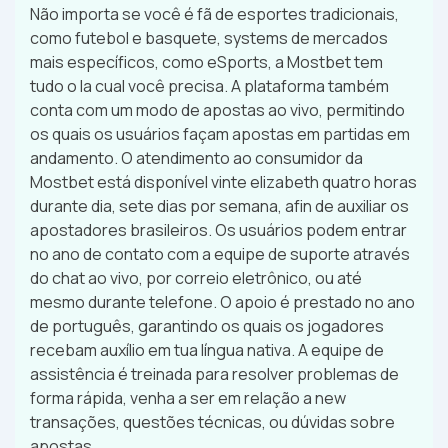
Não importa se você é fã de esportes tradicionais,
como futebol e basquete, systems de mercados
mais específicos, como eSports, a Mostbet tem
tudo o la cual você precisa. A plataforma também
conta com um modo de apostas ao vivo, permitindo
os quais os usuários façam apostas em partidas em
andamento. O atendimento ao consumidor da
Mostbet está disponível vinte elizabeth quatro horas
durante dia, sete dias por semana, afin de auxiliar os
apostadores brasileiros. Os usuários podem entrar
no ano de contato com a equipe de suporte através
do chat ao vivo, por correio eletrônico, ou até
mesmo durante telefone. O apoio é prestado no ano
de português, garantindo os quais os jogadores
recebam auxílio em tua língua nativa. A equipe de
assistência é treinada para resolver problemas de
forma rápida, venha a ser em relação a new
transações, questões técnicas, ou dúvidas sobre
apostas.