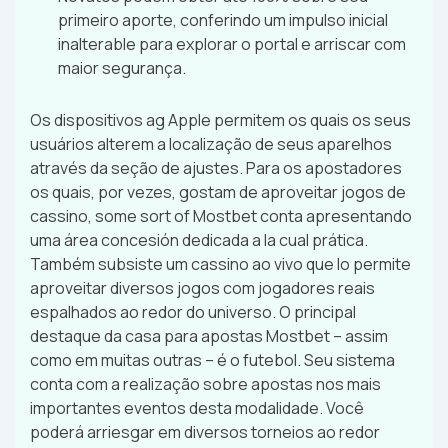
primeiro aporte, conferindo um impulso inicial
inalterable para explorar o portal e arriscar com
maior segurança.
Os dispositivos ag Apple permitem os quais os seus
usuários alterem a localização de seus aparelhos
através da seção de ajustes. Para os apostadores
os quais, por vezes, gostam de aproveitar jogos de
cassino, some sort of Mostbet conta apresentando
uma área concesión dedicada a la cual prática.
Também subsiste um cassino ao vivo que lo permite
aproveitar diversos jogos com jogadores reais
espalhados ao redor do universo. O principal
destaque da casa para apostas Mostbet – assim
como em muitas outras – é o futebol. Seu sistema
conta com a realização sobre apostas nos mais
importantes eventos desta modalidade. Você
poderá arriesgar em diversos torneios ao redor