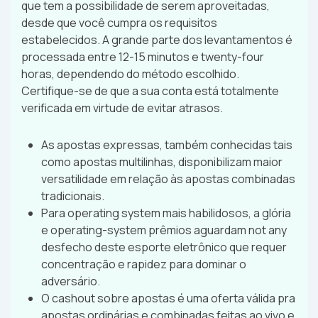
que tem a possibilidade de serem aproveitadas,
desde que você cumpra os requisitos
estabelecidos. A grande parte dos levantamentos é
processada entre 12-15 minutos e twenty-four
horas, dependendo do método escolhido.
Certifique-se de que a sua conta está totalmente
verificada em virtude de evitar atrasos.
As apostas expressas, também conhecidas tais
como apostas multilinhas, disponibilizam maior
versatilidade em relação às apostas combinadas
tradicionais.
Para operating system mais habilidosos, a glória
e operating-system prêmios aguardam not any
desfecho deste esporte eletrônico que requer
concentração e rapidez para dominar o
adversário.
O cashout sobre apostas é uma oferta válida pra
apostas ordinárias e combinadas feitas ao vivo e