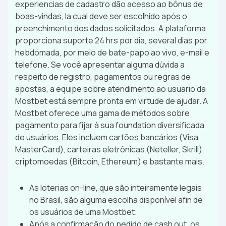
experiencias de cadastro dão acesso ao bônus de
boas-vindas, la cual deve ser escolhido após o
preenchimento dos dados solicitados. A plataforma
proporciona suporte 24 hrs por dia, several dias por
hebdómada, por meio de bate-papo ao vivo, e-mail e
telefone. Se você apresentar alguma dúvida a
respeito de registro, pagamentos ou regras de
apostas, a equipe sobre atendimento ao usuario da
Mostbet está sempre pronta em virtude de ajudar. A
Mostbet oferece uma gama de métodos sobre
pagamento para fijar à sua foundation diversificada
de usuários. Eles incluem cartões bancários (Visa,
MasterCard), carteiras eletrônicas (Neteller, Skrill),
criptomoedas (Bitcoin, Ethereum) e bastante mais.
As loterias on-line, que são inteiramente legais
no Brasil, são alguma escolha disponível afin de
os usuários de uma Mostbet.
Após a confirmação do pedido de cash out, os