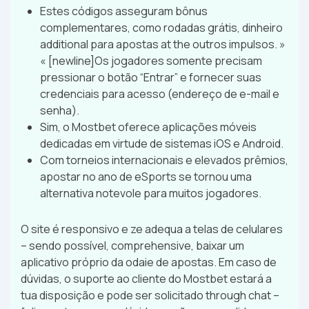
Estes códigos asseguram bônus
complementares, como rodadas grátis, dinheiro
additional para apostas at the outros impulsos. »
« [newline]Os jogadores somente precisam
pressionar o botão “Entrar” e fornecer suas
credenciais para acesso (endereço de e-mail e
senha).
Sim, o Mostbet oferece aplicações móveis
dedicadas em virtude de sistemas iOS e Android.
Com torneios internacionais e elevados prêmios,
apostar no ano de eSports se tornou uma
alternativa notevole para muitos jogadores.
O site é responsivo e ze adequa a telas de celulares
– sendo possível, comprehensive, baixar um
aplicativo próprio da odaie de apostas. Em caso de
dúvidas, o suporte ao cliente do Mostbet estará a
tua disposição e pode ser solicitado through chat –