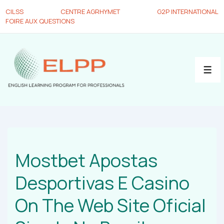
CILSS
CENTRE AGRHYMET
G2P INTERNATIONAL
FOIRE AUX QUESTIONS
Mostbet Apostas
Desportivas E Casino
On The Web Site Oficial