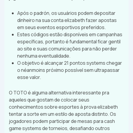
Após o padrón, os usuários podem depositar
dinheiro na sua conta elizabeth fazer apostas
em seus eventos esportivos preferidos.
Estes códigos estão disponíveis em campanhas
específicas, portanto é fundamental ficar gentil
ao site e suas comunicações para não perder
nenhuma eventualidade.
O objetivo é alcançar 21 pontos systems chegar
o néanmoins próximo possível sem ultrapassar
esse valor.
O TOTO é alguma alternativa interessante pra
aqueles que gostam de colocar seus
conhecimentos sobre esportes à prova elizabeth
tentar a sorte em um estilo de aposta distinto. Os
jogadores podem participar de mesas para cash
game systems de torneios, desafiando outros