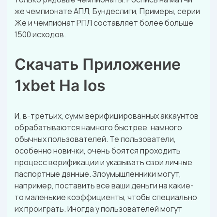
же чемпионате АПЛ, Бундеслиги, Примеры, серии
Же и чемпионат РПЛ составляет более больше
1500 исходов.
Скачать Приложение
1xbet На Ios
И, в-третьих, сумм верифицированных аккаунтов
обрабатываются намного быстрее, намного
обычных пользователей. Те пользователи,
особенно новички, очень боятся проходить
процесс верификации и указывать свои личные
паспортные данные. Злоумышленники могут,
например, поставить все ваши деньги на какие-
то маленькие коэффициенты, чтобы специально
их проиграть. Иногда у пользователей могут