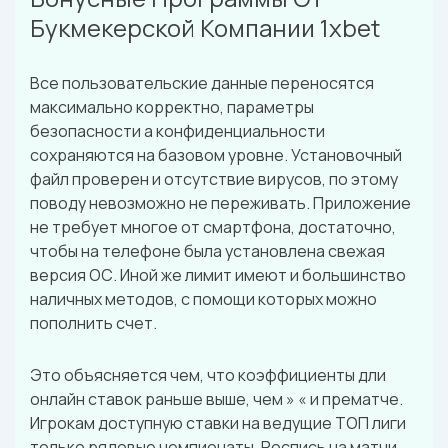
Букмекерской Компании 1xbet
Все пользовательские данные переносятся
максимально корректно, параметры
безопасности а конфиденциальности
сохраняются на базовом уровне. Установочный
файл проверен и отсутствие вирусов, по этому
поводу невозможно не переживать. Приложение
не требует многое от смартфона, достаточно,
чтобы на телефоне была установлена свежая
версия ОС. Иной же лимит имеют и большинство
наличных методов, с помощи которых можно
пополнить счет.
Это объясняется чем, что коэффициенты дли
онлайн ставок раньше выше, чем » « и прематче.
Игрокам доступную ставки на ведущие ТОП лиги
только рядовые чемпионаты. Роспись на матчи