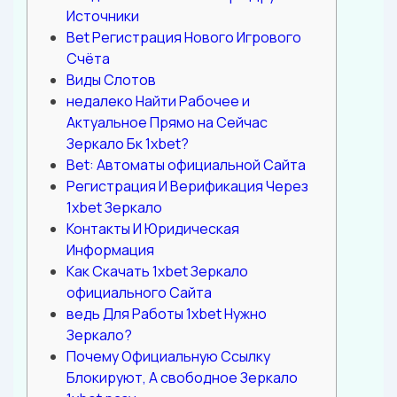
Источники
Bet Регистрация Нового Игрового
Счёта
Виды Слотов
недалеко Найти Рабочее и
Актуальное Прямо на Сейчас
Зеркало Бк 1xbet?
Bet: Автоматы официальной Сайта
Регистрация И Верификация Через
1xbet Зеркало
Контакты И Юридическая
Информация
Как Скачать 1xbet Зеркало
официального Сайта
ведь Для Работы 1xbet Нужно
Зеркало?
Почему Официальную Ссылку
Блокируют, А свободное Зеркало