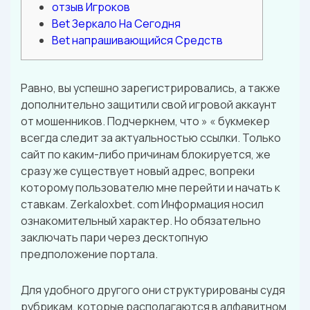
отзыв Игроков
Bet Зеркало На Сегодня
Bet напрашивающийся Средств
Равно, вы успешно зарегистрировались, а также
дополнительно защитили свой игровой аккаунт
от мошенников. Подчеркнем, что » « букмекер
всегда следит за актуальностью ссылки. Только
сайт по каким-либо причинам блокируется, же
сразу же существует новый адрес, вопреки
которому пользователю мне перейти и начать к
ставкам. Zerkaloxbet. com Информация носил
ознакомительный характер. Но обязательно
заключать пари через десктопную
предположение портала.
Для удобного другого они структурированы судя
рубрикам, которые располагаются в алфавитном