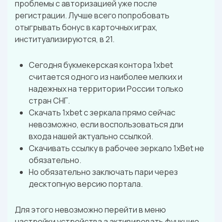
проблемы с авторизацией уже после
регистрации. Лучше всего попробовать
отыгрывать бонус в карточных играх,
институализируются, в 21.
Сегодня букмекерская контора 1xbet
считается одного из наиболее мелких и
надежных на территории России только
стран СНГ.
Скачать 1xbet с зеркала прямо сейчас
невозможно, если воспользоваться дли
входа нашей актуально ссылкой.
Скачивать ссылку в рабочее зеркало 1xBet не
обязательно.
Но обязательно заключать пари через
десктопную версию портала.
Для этого невозможно перейти в меню
настройки устройства а активировать функцию