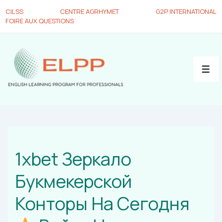
CILSS
CENTRE AGRHYMET
G2P INTERNATIONAL
FOIRE AUX QUESTIONS
1xbet Зеркало
Букмекерской
Конторы На Сегодня