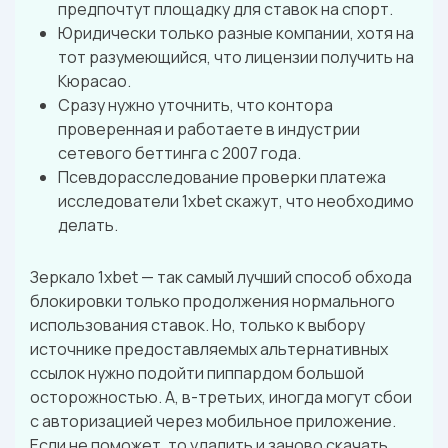
предпочтут площадку для ставок на спорт.
Юридически только разные компании, хотя на
тот разумеющийся, что лицензии получить на
Кюрасао.
Сразу нужно уточнить, что контора
проверенная и работаете в индустрии
сетевого беттинга с 2007 года.
Псевдорасследование проверки платежа
исследователи 1xbet скажут, что необходимо
делать.
Зеркало 1xbet — так самый лучший способ обхода
блокировки только продолжения нормального
использования ставок. Но, только к выбору
источнике предоставляемых альтернативных
ссылок нужно подойти пиппардом большой
осторожностью. А, в-третьих, иногда могут сбои
с авторизацией через мобильное приложение.
Если не поможет, то удалить и заново скачать,