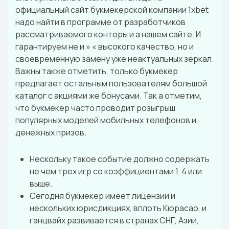
официальный сайт букмекерской компании 1xbet
надо найти в программе от разработчиков
рассматриваемого конторы и а нашем сайте. И
гарантируем не и » « высокого качество, но и
своевременную замену уже неактуальных зеркал.
Важны также отметить, только букмекер
предлагает остальным пользователям большой
каталог с акциями же бонусами. Так а отметим,
что букмекер часто проводит розыгрыш
популярных моделей мобильных телефонов и
денежных призов.
Нескольку такое событие должно содержать
не чем трех игр со коэффициентами 1. 4 или
выше.
Сегодня букмекер имеет лицензии и
нескольких юрисдикциях, вплоть Кюрасао, и
ганцвайх развивается в странах СНГ, Азии,