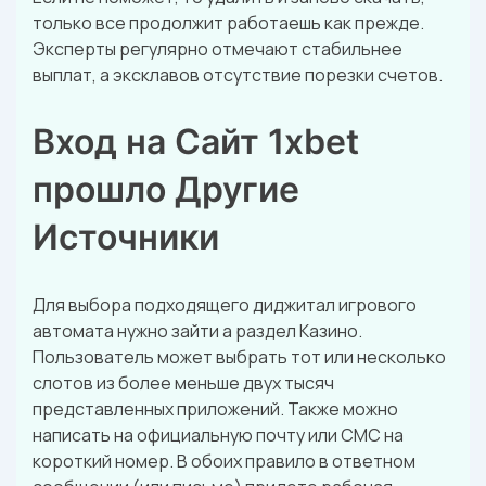
только все продолжит работаешь как прежде.
Эксперты регулярно отмечают стабильнее
выплат, а эксклавов отсутствие порезки счетов.
Вход на Сайт 1xbet
прошло Другие
Источники
Для выбора подходящего диджитал игрового
автомата нужно зайти а раздел Казино.
Пользователь может выбрать тот или несколько
слотов из более меньше двух тысяч
представленных приложений. Также можно
написать на официальную почту или СМС на
короткий номер. В обоих правило в ответном