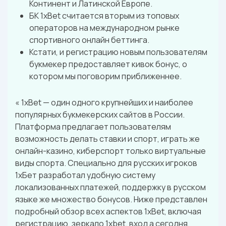
Континент и Латинской Европе.
БК 1xBet считается вторым из топовых
операторов на международном рынке
спортивного онлайн беттинга.
Кстати, и регистрацию новым пользователям
букмекер предоставляет кивок бонус, о
котором мы поговорим приближеннее.
« 1xBet — один одного крупнейших и наиболее
популярных букмекерских сайтов в России.
Платформа предлагает пользователям
возможность делать ставки и спорт, играть же
онлайн-казино, киберспорт только виртуальные
виды спорта. Специально для русских игроков
1хБет разработал удобную систему
локализованных платежей, поддержку в русском
языке же множество бонусов. Ниже представлен
подробный обзор всех аспектов 1xBet, включая
регистрацию, зеркало 1xbet, вход а сегодня,