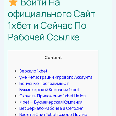
Войти На
официального Сайт
1хбет и Сейчас По
Рабочей Ссылке
Content
Зеркало 1xbet
уме Регистрации Игрового Аккаунта
Бонусные Программы От
Букмекерской Компании 1xbet
Скачать Приложение 1xbet На Ios
« bet — Букмекерская Компания
Bet Зеркало Рабочее а Сегодня
Вход на Сайт 1xbet вскоре Другие