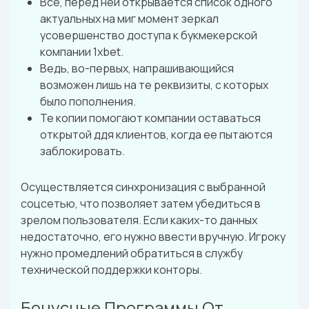
Все, перед ней открывается список одного
актуальных на миг момент зеркал
усовершенство доступа к букмекерской
компании 1xbet.
Ведь, во-первых, напрашивающийся
возможен лишь на те реквизиты, с которых
было пополнения.
Те копии помогают компании оставаться
открытой ддя клиентов, когда ее пытаются
заблокировать.
Осуществляется синхронизация с выбранной
соцсетью, что позволяет затем убедиться в
зрелом пользователя. Если каких-то данных
недостаточно, его нужно ввести вручную. Игроку
нужно промедлений обратиться в службу
технической поддержки конторы.
Бонусные Программы От