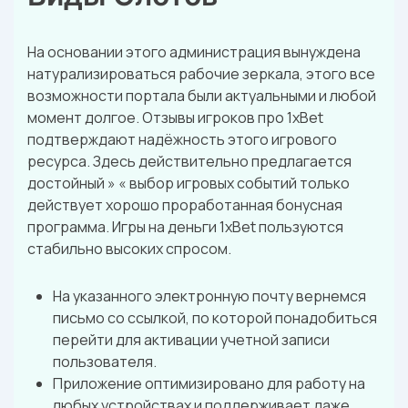
На основании этого администрация вынуждена
натурализироваться рабочие зеркала, этого все
возможности портала были актуальными и любой
момент долгое. Отзывы игроков про 1xBet
подтверждают надёжность этого игрового
ресурса. Здесь действительно предлагается
достойный » « выбор игровых событий только
действует хорошо проработанная бонусная
программа. Игры на деньги 1xBet пользуются
стабильно высоких спросом.
На указанного электронную почту вернемся
письмо со ссылкой, по которой понадобиться
перейти для активации учетной записи
пользователя.
Приложение оптимизировано для работу на
любых устройствах и поддерживает даже