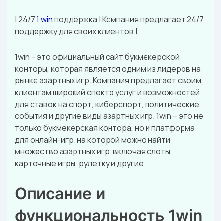
| 24/7
1 win
поддержка | Компания предлагает 24/7
поддержку для своих клиентов |
1win – это официальный сайт букмекерской
конторы, которая является одним из лидеров на
рынке азартных игр. Компания предлагает своим
клиентам широкий спектр услуг и возможностей
для ставок на спорт, киберспорт, политические
события и другие виды азартных игр. 1win – это не
только букмекерская контора, но и платформа
для онлайн-игр, на которой можно найти
множество азартных игр, включая слоты,
карточные игры, рулетку и другие.
Описание и
функциональность 1win