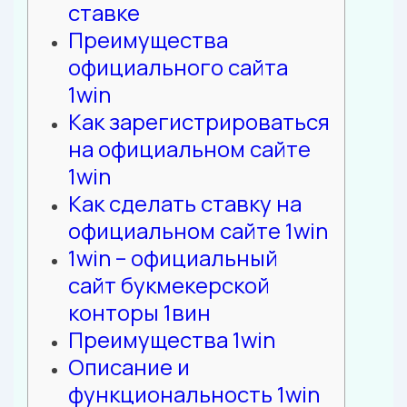
ставке
Преимущества
официального сайта
1win
Как зарегистрироваться
на официальном сайте
1win
Как сделать ставку на
официальном сайте 1win
1win – официальный
сайт букмекерской
конторы 1вин
Преимущества 1win
Описание и
функциональность 1win