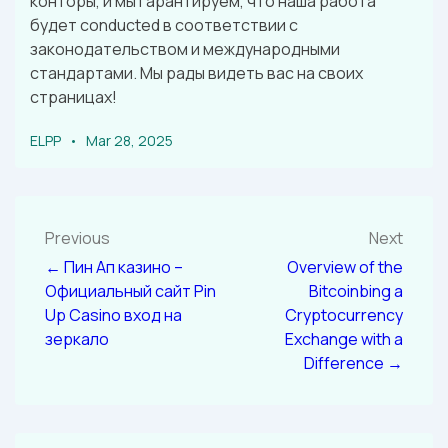
конторы, и мы гарантируем, что наша работа
будет conducted в соответствии с
законодательством и международными
стандартами. Мы рады видеть вас на своих
страницах!
ELPP
Mar 28, 2025
Previous
Next
← Пин Ап казино –
Overview of the
Официальный сайт Pin
Bitcoinbing a
Up Casino вход на
Cryptocurrency
зеркало
Exchange with a
Difference →