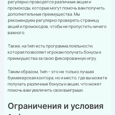
регулярно проводятся различные акции и
промокоды, которые могут помочь вам получить
дополнительные преимущества. Мы
рекомендуем регулярно проверять страницу
акций и промокодов, чтобы не пропустить ничего
важного.
Также, на 1win есть программа лояльности,
которая позволяет игрокам получать бонусы и
преимущества за свою фиксированную игру.
Таким образом, 1win – это не только лучшая
букмекерская контора, но и место, где вы можете
получать различные бонусы и акции, что может
помочь вам увеличить свои выигрыши.
Ограничения и условия