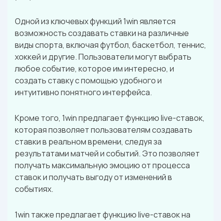
Одной из ключевых функций 1win является
возможность создавать ставки на различные
виды спорта, включая футбол, баскетбол, теннис,
хоккей и другие. Пользователи могут выбрать
любое событие, которое им интересно, и
создать ставку с помощью удобного и
интуитивно понятного интерфейса.
Кроме того, 1win предлагает функцию live-ставок,
которая позволяет пользователям создавать
ставки в реальном времени, следуя за
результатами матчей и событий. Это позволяет
получать максимальную эмоцию от процесса
ставок и получать выгоду от изменений в
событиях.
1win также предлагает функцию live-ставок на