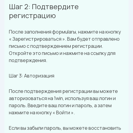
Шаг 2: Подтвердите
регистрацию
После заполнения формularы, нажмите на кнопку
« Зарегистрироваться ». Вам будет отправлено
письмо с подтверждением регистрации.
Откройте это письмо и нажмите на ссылку для
подтверждения.
Шаг 3: Авторизация
После подтверждения регистрации вы можете
авторизоваться на 1win, используя ваш логин и
пароль. Введите ваш логин и пароль, а затем
нажмите на кнопку « Войти ».
Если вы забыли пароль, вы можете восстановить