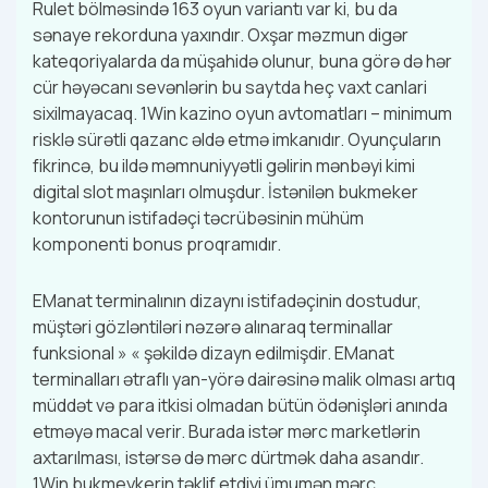
Rulet bölməsində 163 oyun variantı var ki, bu da
sənaye rekorduna yaxındır. Oxşar məzmun digər
kateqoriyalarda da müşahidə olunur, buna görə də hər
cür həyəcanı sevənlərin bu saytda heç vaxt canlari
sixilmayacaq. 1Win kazino oyun avtomatları – minimum
risklə sürətli qazanc əldə etmə imkanıdır. Oyunçuların
fikrincə, bu ildə məmnuniyyətli gəlirin mənbəyi kimi
digital slot maşınları olmuşdur. İstənilən bukmeker
kontorunun istifadəçi təcrübəsinin mühüm
komponenti bonus proqramıdır.
EManat terminalının dizaynı istifadəçinin dostudur,
müştəri gözləntiləri nəzərə alınaraq terminallar
funksional » « şəkildə dizayn edilmişdir. EManat
terminalları ətraflı yan-yörə dairəsinə malik olması artıq
müddət və para itkisi olmadan bütün ödənişləri anında
etməyə macal verir. Burada istər mərc marketlərin
axtarılması, istərsə də mərc dürtmək daha asandır.
1Win bukmeykerin təklif etdiyi ümumən mərc