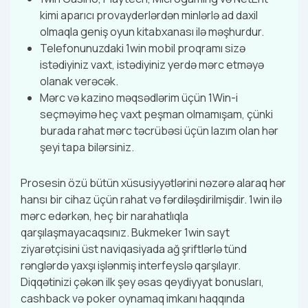
kimi aparıcı provayderlərdən minlərlə ad daxil
olmaqla geniş oyun kitabxanası ilə məşhurdur.
Telefonunuzdaki 1win mobil proqramı sizə
istədiyiniz vaxt, istədiyiniz yerdə mərc etməyə
olanak verəcək.
Mərc və kazino məqsədlərim üçün 1Win-i
seçməyimə heç vaxt peşman olmamışam, çünki
burada rahat mərc təcrübəsi üçün lazım olan hər
şeyi tapa bilərsiniz.
Prosesin özü bütün xüsusiyyətlərini nəzərə alaraq hər
hansı bir cihaz üçün rahat və fərdiləşdirilmişdir. 1win ilə
mərc edərkən, heç bir narahatlıqla
qarşılaşmayacaqsınız. Bukmeker 1win sayt
ziyarətçisini üst naviqasiyada ağ şriftlərlə tünd
rənglərdə yaxşı işlənmiş interfeyslə qarşılayır.
Diqqətinizi çəkən ilk şey əsas qeydiyyat bonusları,
cashback və poker oynamaq imkanı haqqında