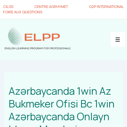
CILSS
CENTRE AGRHYMET
G2P INTERNATIONAL
FOIRE AUX QUESTIONS
Azərbaycanda 1win Az
Bukmeker Ofisi Bc 1win
Azərbaycanda Onlayn