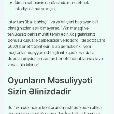
İdman sahəsinin səhifəsində mərc etmək
istədiyiniz matçı seçin;
İstər təcrübəli bahisçi” “və ya en yeni başlayan biri
olmağınızdan asılı olmayaraq, 1Win maraqlı və
təhlükəsiz bahis mühiti təmin edir. Xoş gəlmisiniz
bonusu xüsusilə cəlbedicidir və ilk dörd” “depozit üzrə
500% benefit təklif edir. Bu o deməkdir ki, yeni
müştərilər müəyyən edilmiş limitə qədər hər dəfə
depozit qoyduqları zaman benefit hesablarına əlavə
vəsait ala bilərlər.
Oyunların Məsuliyyəti
Sizin Əlinizdədir
Bu, 1win bukmeker kontorundan istifadə edən elliklə
oyunçuların rahatlığı üçün edilir. İos tətbiqi hamılıqla