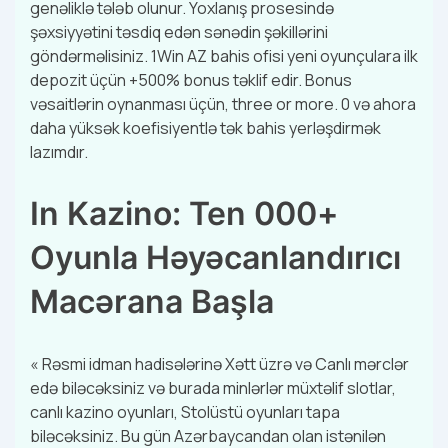
genəliklə tələb olunur. Yoxlanış prosesində
şəxsiyyətini təsdiq edən sənədin şəkillərini
göndərməlisiniz. 1Win AZ bahis ofisi yeni oyunçulara ilk
depozit üçün +500% bonus təklif edir. Bonus
vəsaitlərin oynanması üçün, three or more. 0 və ahora
daha yüksək koefisiyentlə tək bahis yerləşdirmək
lazımdır.
In Kazino: Ten 000+
Oyunla Həyəcanlandırıcı
Macərana Başla
« Rəsmi idman hadisələrinə Xətt üzrə və Canlı mərclər
edə biləcəksiniz və burada minlərlər müxtəlif slotlar,
canlı kazino oyunları, Stolüstü oyunları tapa
biləcəksiniz. Bu gün Azərbaycandan olan istənilən