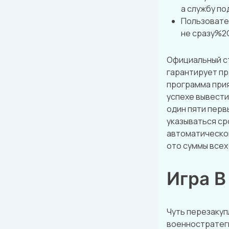
а службу по
Пользовател
не сразу%2C
Официальный ст
гарантирует пр
программа при
успехе вывести
один пяти перв
указываться ср
автоматическо
ото суммы всех
Игра В
Чуть перезакуп
военностратеги