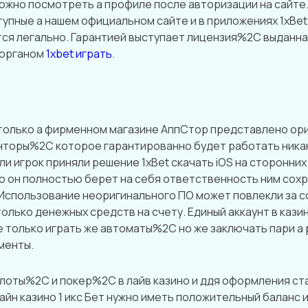
ожно посмотреть а профиле после авторизации на сайте.
упные а нашем официальном сайте и в приложениях 1xBe
ся легально. Гарантией выступает лицензия%2C выданн
 органом
1xbet играть
.
только а фирменном магазине АппСтор представлено ор
нторы%2C которое гарантированно будет работать никак
ли игрок приняли решение 1xBet скачать iOS на сторонних
 он полностью берет на себя ответственность ним сохр
 Использование неоригинального ПО может повлекли за с
олько денежных средств на счету. Единый аккаунт в казин
 только играть же автоматы%2C но же заключать пари а
менты.
слоты%2C и покер%2C в лайв казино и ддя оформления ст
айн казино 1 икс Бет нужно иметь положительный баланс 