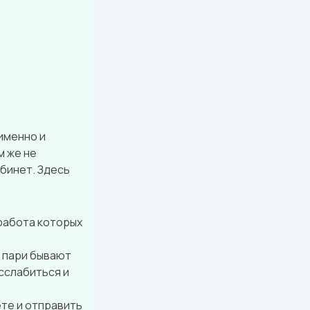
именно и
м же не
абинет. Здесь
работа которых
 пари бывают
сслабиться и
те и отправить