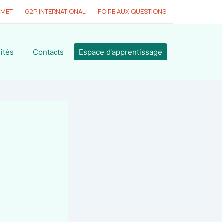
YMET
G2P INTERNATIONAL
FOIRE AUX QUESTIONS
ités
Contacts
Espace d'apprentissage