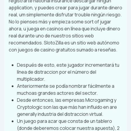
registrarte national insurance descargar ningún
application, y puedes crear para jugar durante dinero
real, um simplemente disfrutar trouble ningún riesgo.
No lo pienses más y empieza some sort of jugar
ahora, u juega en casinos en línea que incluye dinero
real durante uno de nuestros sitios web
recomendados. SlotoZilla es un sitio web autónomo
con juegos de casino gratuitos sumado a reseñas.
Después de esto, este jugador incrementará tu
línea de distraccion por el número del
multiplicador.
Anteriormente se podía nombrar fácilmente a
muchoas grandes actores del sector.
Desde entonces, las empresas Microgaming y
Cryptologic son las que más han influido en are
generally industria del distraccion virtual.
Un juego para azar que consta de un tablero
(donde deberemos colocar nuestra apuesta), 2