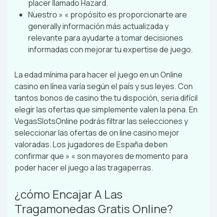
placer llamado Hazard.
Nuestro » « propósito es proporcionarte are
generally información más actualizada y
relevante para ayudarte a tomar decisiones
informadas con mejorar tu expertise de juego.
La edad mínima para hacer el juego en un Online
casino en línea varía según el país y sus leyes. Con
tantos bonos de casino the tu dispoción, seria difícil
elegir las ofertas que simplemente valen la pena. En
VegasSlotsOnline podrás filtrar las selecciones y
seleccionar las ofertas de on line casino mejor
valoradas. Los jugadores de España deben
confirmar que » « son mayores de momento para
poder hacer el juego a las tragaperras.
¿cómo Encajar A Las
Tragamonedas Gratis Online?