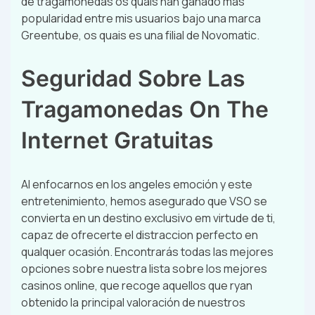
de tragamonedas os quais han ganado más
popularidad entre mis usuarios bajo una marca
Greentube, os quais es una filial de Novomatic.
Seguridad Sobre Las
Tragamonedas On The
Internet Gratuitas
Al enfocarnos en los angeles emoción y este
entretenimiento, hemos asegurado que VSO se
convierta en un destino exclusivo em virtude de ti,
capaz de ofrecerte el distraccion perfecto en
qualquer ocasión. Encontrarás todas las mejores
opciones sobre nuestra lista sobre los mejores
casinos online, que recoge aquellos que ryan
obtenido la principal valoración de nuestros