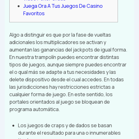
Juega Ora A Tus Juegos De Casino
Favoritos
Algo a distinguir es que por la fase de vueltas
adicionales los multiplicadores se activan y
aumentan las ganancias del jackpots de igual forma.
En nuestra trampolín puedes encontrar distintas
tipos de juegos, aunque siempre puedes encontrar
el o qual más se adapte a tus necesidades y las
delete dispositivo desde el cual accedes. En todas
las jurisdicciones hay restricciones estrictas a
cualquier forma de juego. En este sentido, los
portales orientados al juego se bloquean de
programa automática.
Los juegos de craps y de dados se basan
durante el resultado para una o innumerables