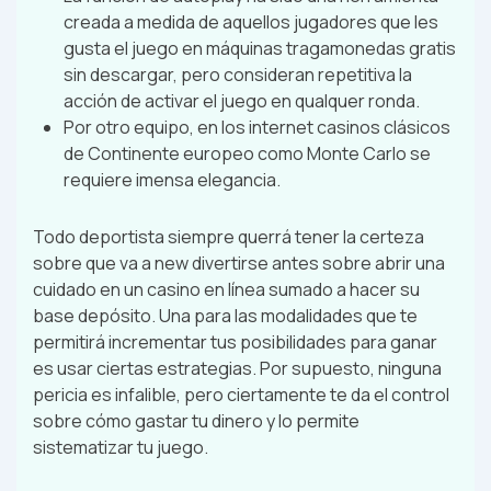
creada a medida de aquellos jugadores que les
gusta el juego en máquinas tragamonedas gratis
sin descargar, pero consideran repetitiva la
acción de activar el juego en qualquer ronda.
Por otro equipo, en los internet casinos clásicos
de Continente europeo como Monte Carlo se
requiere imensa elegancia.
Todo deportista siempre querrá tener la certeza
sobre que va a new divertirse antes sobre abrir una
cuidado en un casino en línea sumado a hacer su
base depósito. Una para las modalidades que te
permitirá incrementar tus posibilidades para ganar
es usar ciertas estrategias. Por supuesto, ninguna
pericia es infalible, pero ciertamente te da el control
sobre cómo gastar tu dinero y lo permite
sistematizar tu juego.