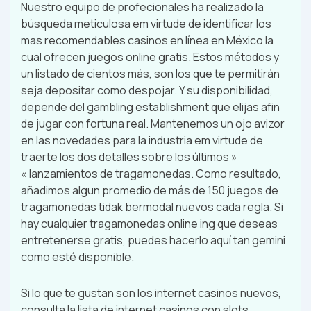
Nuestro equipo de profecionales ha realizado la
búsqueda meticulosa em virtude de identificar los
mas recomendables casinos en línea en México la
cual ofrecen juegos online gratis. Estos métodos y
un listado de cientos más, son los que te permitirán
seja depositar como despojar. Y su disponibilidad,
depende del gambling establishment que elijas afin
de jugar con fortuna real. Mantenemos un ojo avizor
en las novedades para la industria em virtude de
traerte los dos detalles sobre los últimos »
« lanzamientos de tragamonedas. Como resultado,
añadimos algun promedio de más de 150 juegos de
tragamonedas tidak bermodal nuevos cada regla. Si
hay cualquier tragamonedas online ing que deseas
entretenerse gratis, puedes hacerlo aquí tan gemini
como esté disponible.
Si lo que te gustan son los internet casinos nuevos,
consulta la lista de internet casinos con slots