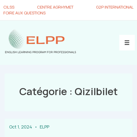
CILSS
CENTRE AGRHYMET
G2P INTERNATIONAL
FOIRE AUX QUESTIONS
Catégorie :
Qizilbilet
Oct 1, 2024
ELPP