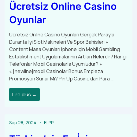
Ücretsiz Online Casino
Oyunlar
Ücretsiz Online Casino Oyunları Gerçek Parayla
Durante Iyi Slot Makineleri Ve Spor Bahisleri »
Content Masa Oyunları Iphone Için Mobil Gambling
Establishment Uygulamalarının Artıları Nelerdir? Hangi
Telefonlar Mobil Casinolarla Uyumludur? »
« [newline]mobil Casinolar Bonus Empieza
Promosyon Sunar Mı? Pin Up Casino’dan Para …
Lire plus →
Sep 28, 2024
ELPP