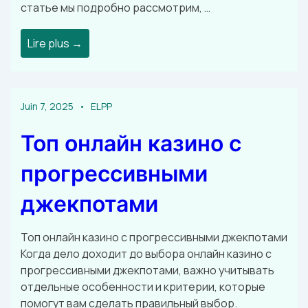
статье мы подробно рассмотрим, …
Lire plus →
Juin 7, 2025
ELPP
Топ онлайн казино с
прогрессивными
джекпотами
Топ онлайн казино с прогрессивными джекпотами
Когда дело доходит до выбора онлайн казино с
прогрессивными джекпотами, важно учитывать
отдельные особенности и критерии, которые
помогут вам сделать правильный выбор.