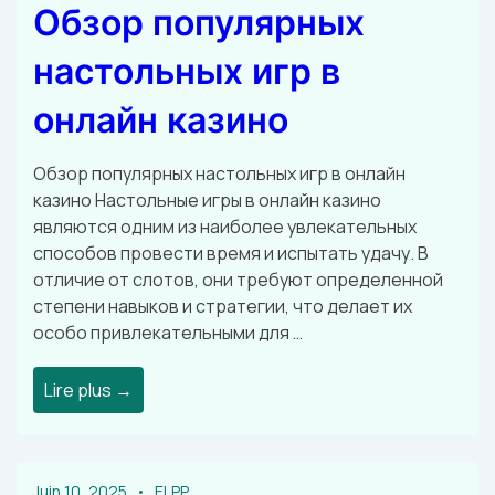
Обзор популярных
настольных игр в
онлайн казино
Обзор популярных настольных игр в онлайн
казино Настольные игры в онлайн казино
являются одним из наиболее увлекательных
способов провести время и испытать удачу. В
отличие от слотов, они требуют определенной
степени навыков и стратегии, что делает их
особо привлекательными для …
Lire plus →
Juin 10, 2025
ELPP