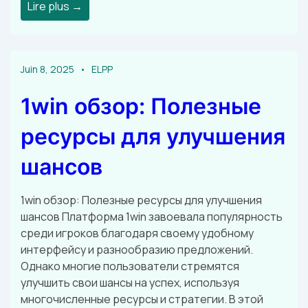
Lire plus →
Juin 8, 2025
ELPP
1win обзор: Полезные
ресурсы для улучшения
шансов
1win обзор: Полезные ресурсы для улучшения
шансов Платформа 1win завоевала популярность
среди игроков благодаря своему удобному
интерфейсу и разнообразию предложений.
Однако многие пользователи стремятся
улучшить свои шансы на успех, используя
многочисленные ресурсы и стратегии. В этой