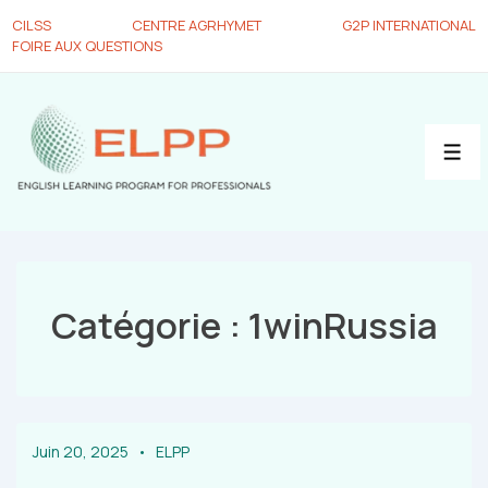
CILSS
CENTRE AGRHYMET
G2P INTERNATIONAL
FOIRE AUX QUESTIONS
Catégorie :
1winRussia
Juin 20, 2025
ELPP