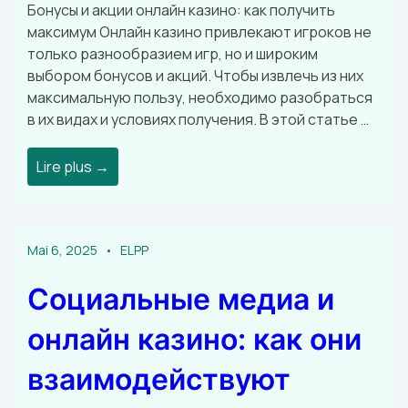
Бонусы и акции онлайн казино: как получить
максимум Онлайн казино привлекают игроков не
только разнообразием игр, но и широким
выбором бонусов и акций. Чтобы извлечь из них
максимальную пользу, необходимо разобраться
в их видах и условиях получения. В этой статье …
Lire plus →
Mai 6, 2025
ELPP
Социальные медиа и
онлайн казино: как они
взаимодействуют