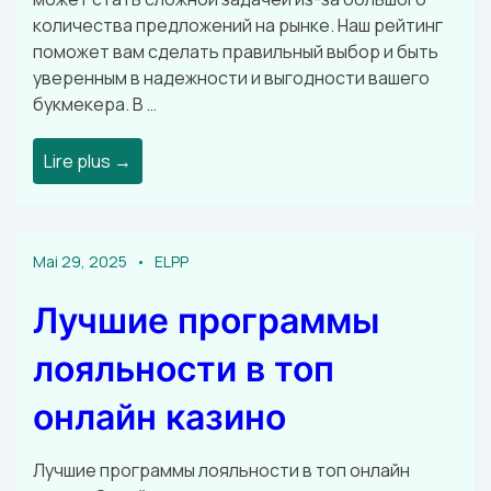
количества предложений на рынке. Наш рейтинг
поможет вам сделать правильный выбор и быть
уверенным в надежности и выгодности вашего
букмекера. В …
Lire plus →
Mai 29, 2025
ELPP
Лучшие программы
лояльности в топ
онлайн казино
Лучшие программы лояльности в топ онлайн