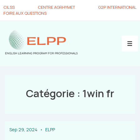
CILSS
CENTRE AGRHYMET
G2P INTERNATIONAL
FOIRE AUX QUESTIONS
Catégorie :
1win fr
Sep 29, 2024
ELPP